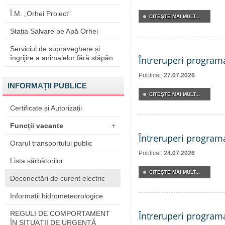
Î.M. „Orhei Proiect”
CITEŞTE MAI MULT...
Stația Salvare pe Apă Orhei
Serviciul de supraveghere și
îngrijire a animalelor fără stăpân
Întreruperi program
Publicat:
27.07.2026
INFORMAȚII PUBLICE
CITEŞTE MAI MULT...
Certificate și Autorizații
Funcții vacante
+
Întreruperi program
Orarul transportului public
Publicat:
24.07.2026
Lista sărbătorilor
CITEŞTE MAI MULT...
Deconectări de curent electric
Informații hidrometeorologice
REGULI DE COMPORTAMENT
Întreruperi program
ÎN SITUAŢII DE URGENŢĂ