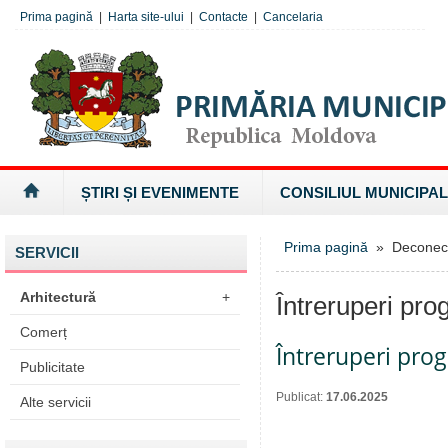
Prima pagină
|
Harta site-ului
|
Contacte
|
Cancelaria
ȘTIRI ȘI EVENIMENTE
CONSILIUL MUNICIPAL
Prima pagină
» Deconectăr
SERVICII
Arhitectură
+
Întreruperi pro
Comerț
Întreruperi pro
Publicitate
Publicat:
17.06.2025
Alte servicii