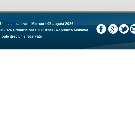
Ultima actualizare:
Miercuri, 05 august 2026
© 2026
Primaria orașului Orhei - Republica Moldova
Toate drepturile rezervate