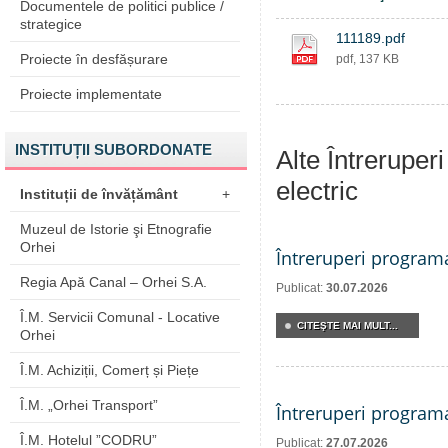
Documentele de politici publice /
strategice
111189.pdf
Proiecte în desfășurare
pdf, 137 KB
Proiecte implementate
INSTITUȚII SUBORDONATE
Alte Întreruper
electric
Instituții de învățământ
+
Muzeul de Istorie şi Etnografie
Orhei
Întreruperi program
Regia Apă Canal – Orhei S.A.
Publicat:
30.07.2026
Î.M. Servicii Comunal - Locative
CITEŞTE MAI MULT...
Orhei
Î.M. Achiziții, Comerț și Piețe
Î.M. „Orhei Transport”
Întreruperi program
Î.M. Hotelul ”CODRU”
Publicat:
27.07.2026