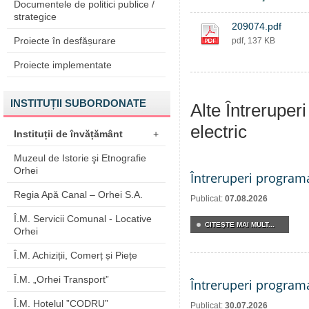
Documentele de politici publice /
strategice
209074.pdf
Proiecte în desfășurare
pdf, 137 KB
Proiecte implementate
INSTITUȚII SUBORDONATE
Alte Întreruper
electric
Instituții de învățământ
+
Muzeul de Istorie şi Etnografie
Orhei
Întreruperi program
Regia Apă Canal – Orhei S.A.
Publicat:
07.08.2026
Î.M. Servicii Comunal - Locative
CITEŞTE MAI MULT...
Orhei
Î.M. Achiziții, Comerț și Piețe
Î.M. „Orhei Transport”
Întreruperi program
Î.M. Hotelul ”CODRU”
Publicat:
30.07.2026