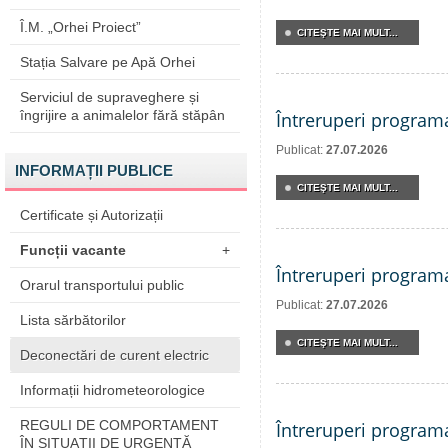
Î.M. „Orhei Proiect”
CITEŞTE MAI MULT...
Stația Salvare pe Apă Orhei
Serviciul de supraveghere și
îngrijire a animalelor fără stăpân
Întreruperi program
Publicat:
27.07.2026
INFORMAȚII PUBLICE
CITEŞTE MAI MULT...
Certificate și Autorizații
Funcții vacante
+
Întreruperi program
Orarul transportului public
Publicat:
27.07.2026
Lista sărbătorilor
CITEŞTE MAI MULT...
Deconectări de curent electric
Informații hidrometeorologice
REGULI DE COMPORTAMENT
Întreruperi program
ÎN SITUAŢII DE URGENŢĂ