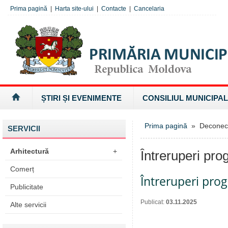
Prima pagină
|
Harta site-ului
|
Contacte
|
Cancelaria
ȘTIRI ȘI EVENIMENTE
CONSILIUL MUNICIPAL
Prima pagină
» Deconectăr
SERVICII
Arhitectură
+
Întreruperi pro
Comerț
Întreruperi pro
Publicitate
Publicat:
03.11.2025
Alte servicii