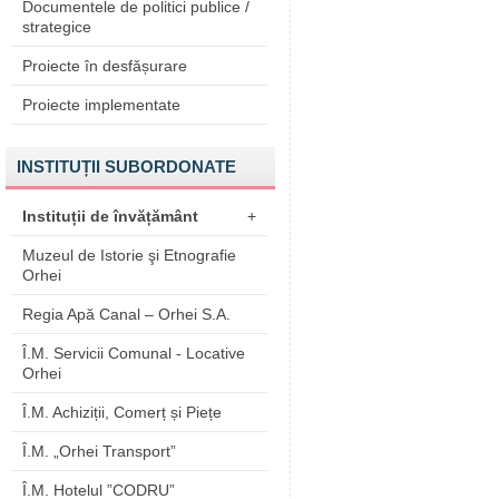
Documentele de politici publice /
strategice
Proiecte în desfășurare
Proiecte implementate
INSTITUȚII SUBORDONATE
Instituții de învățământ
+
Muzeul de Istorie şi Etnografie
Orhei
Regia Apă Canal – Orhei S.A.
Î.M. Servicii Comunal - Locative
Orhei
Î.M. Achiziții, Comerț și Piețe
Î.M. „Orhei Transport”
Î.M. Hotelul ”CODRU”