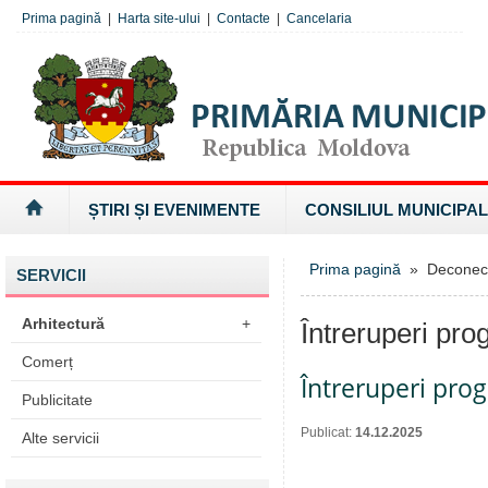
Prima pagină
|
Harta site-ului
|
Contacte
|
Cancelaria
ȘTIRI ȘI EVENIMENTE
CONSILIUL MUNICIPAL
Prima pagină
» Deconectăr
SERVICII
Arhitectură
+
Întreruperi pro
Comerț
Întreruperi pro
Publicitate
Publicat:
14.12.2025
Alte servicii