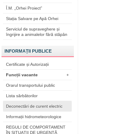
Î.M. „Orhei Proiect”
Stația Salvare pe Apă Orhei
Serviciul de supraveghere și
îngrijire a animalelor fără stăpân
INFORMAȚII PUBLICE
Certificate și Autorizații
Funcții vacante
+
Orarul transportului public
Lista sărbătorilor
Deconectări de curent electric
Informații hidrometeorologice
REGULI DE COMPORTAMENT
ÎN SITUAŢII DE URGENŢĂ