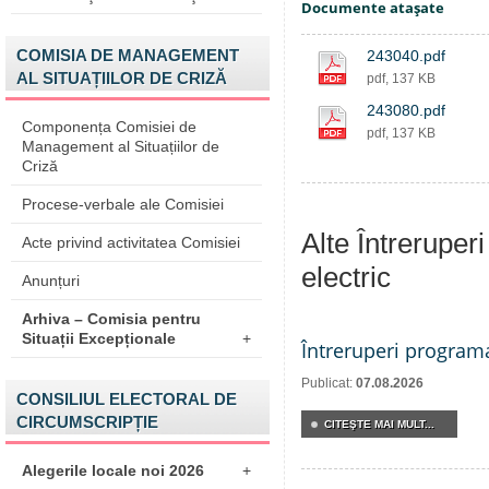
Documente ataşate
COMISIA DE MANAGEMENT
243040.pdf
AL SITUAȚIILOR DE CRIZĂ
pdf, 137 KB
243080.pdf
Componența Comisiei de
pdf, 137 KB
Management al Situațiilor de
Criză
Procese-verbale ale Comisiei
Alte Întreruper
Acte privind activitatea Comisiei
electric
Anunțuri
Arhiva – Comisia pentru
Situații Excepționale
+
Întreruperi program
Publicat:
07.08.2026
CONSILIUL ELECTORAL DE
CIRCUMSCRIPȚIE
CITEŞTE MAI MULT...
Alegerile locale noi 2026
+