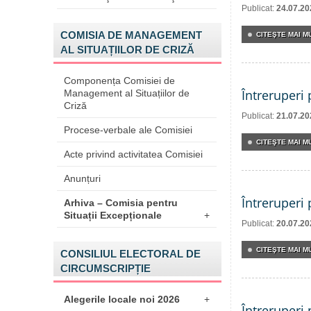
Publicat:
24.07.20
COMISIA DE MANAGEMENT
CITEŞTE MAI MU
AL SITUAȚIILOR DE CRIZĂ
Componența Comisiei de
Întreruperi
Management al Situațiilor de
Criză
Publicat:
21.07.20
Procese-verbale ale Comisiei
CITEŞTE MAI MU
Acte privind activitatea Comisiei
Anunțuri
Întreruperi
Arhiva – Comisia pentru
Situații Excepționale
+
Publicat:
20.07.20
CITEŞTE MAI MU
CONSILIUL ELECTORAL DE
CIRCUMSCRIPȚIE
Alegerile locale noi 2026
+
Întreruperi