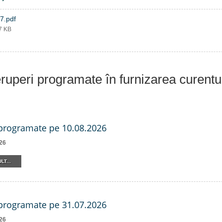
7.pdf
37 KB
eruperi programate în furnizarea curentu
 programate pe 10.08.2026
26
LT...
 programate pe 31.07.2026
26