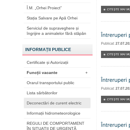
Î.M. „Orhei Proiect”
CITEŞTE MAI MU
Stația Salvare pe Apă Orhei
Serviciul de supraveghere și
îngrijire a animalelor fără stăpân
Întreruperi
Publicat:
27.07.20
INFORMAȚII PUBLICE
CITEŞTE MAI MU
Certificate și Autorizații
Funcții vacante
+
Întreruperi
Orarul transportului public
Publicat:
27.07.20
Lista sărbătorilor
CITEŞTE MAI MU
Deconectări de curent electric
Informații hidrometeorologice
REGULI DE COMPORTAMENT
Întreruperi
ÎN SITUAŢII DE URGENŢĂ