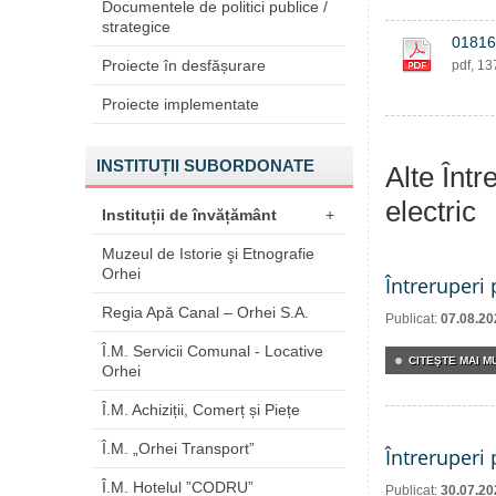
Documentele de politici publice /
strategice
01816
Proiecte în desfășurare
pdf, 1
Proiecte implementate
INSTITUȚII SUBORDONATE
Alte Într
electric
Instituții de învățământ
+
Muzeul de Istorie şi Etnografie
Orhei
Întreruperi
Regia Apă Canal – Orhei S.A.
Publicat:
07.08.20
Î.M. Servicii Comunal - Locative
CITEŞTE MAI MU
Orhei
Î.M. Achiziții, Comerț și Piețe
Î.M. „Orhei Transport”
Întreruperi
Î.M. Hotelul ”CODRU”
Publicat:
30.07.20