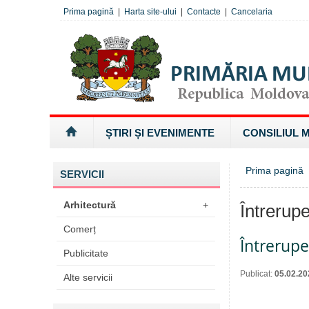
Prima pagină
|
Harta site-ului
|
Contacte
|
Cancelaria
ȘTIRI ȘI EVENIMENTE
CONSILIUL 
Prima pagină
»
SERVICII
Arhitectură
+
Întrerupe
Comerț
Întrerup
Publicitate
Publicat:
05.02.20
Alte servicii