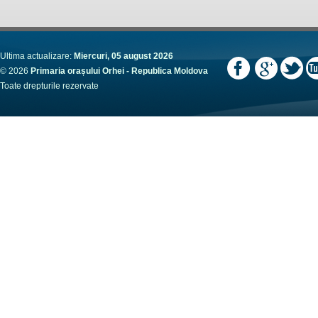
Ultima actualizare:
Miercuri, 05 august 2026
© 2026
Primaria orașului Orhei - Republica Moldova
Toate drepturile rezervate