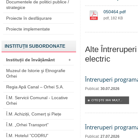
Documentele de politici publice /
strategice
050464.pdf
Proiecte în desfășurare
pdf, 182 KB
Proiecte implementate
INSTITUȚII SUBORDONATE
Alte Întreruper
electric
Instituții de învățământ
+
Muzeul de Istorie şi Etnografie
Orhei
Întreruperi program
Regia Apă Canal – Orhei S.A.
Publicat:
30.07.2026
Î.M. Servicii Comunal - Locative
CITEŞTE MAI MULT...
Orhei
Î.M. Achiziții, Comerț și Piețe
Î.M. „Orhei Transport”
Întreruperi program
Î.M. Hotelul ”CODRU”
Publicat:
27.07.2026