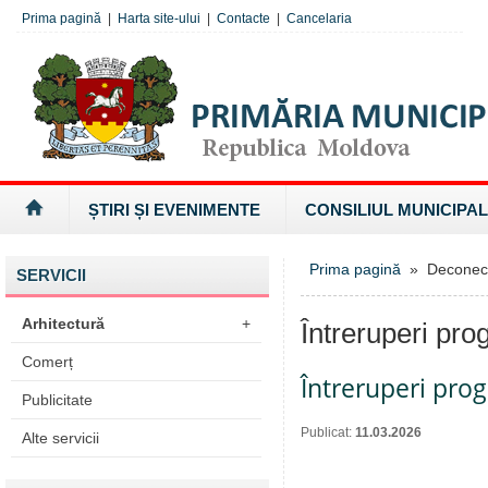
Prima pagină
|
Harta site-ului
|
Contacte
|
Cancelaria
ȘTIRI ȘI EVENIMENTE
CONSILIUL MUNICIPAL
Prima pagină
» Deconectăr
SERVICII
Arhitectură
+
Întreruperi pro
Comerț
Întreruperi pro
Publicitate
Publicat:
11.03.2026
Alte servicii