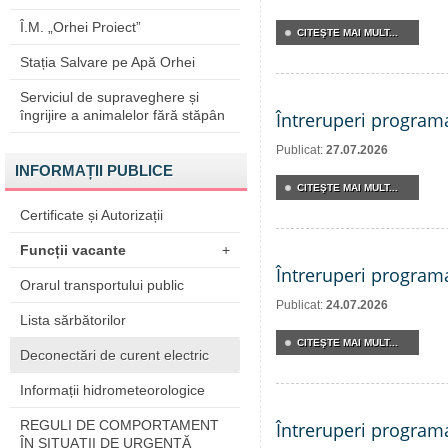
Î.M. „Orhei Proiect”
CITEŞTE MAI MULT...
Stația Salvare pe Apă Orhei
Serviciul de supraveghere și
îngrijire a animalelor fără stăpân
Întreruperi program
Publicat:
27.07.2026
INFORMAȚII PUBLICE
CITEŞTE MAI MULT...
Certificate și Autorizații
Funcții vacante
+
Întreruperi program
Orarul transportului public
Publicat:
24.07.2026
Lista sărbătorilor
CITEŞTE MAI MULT...
Deconectări de curent electric
Informații hidrometeorologice
REGULI DE COMPORTAMENT
Întreruperi program
ÎN SITUAŢII DE URGENŢĂ