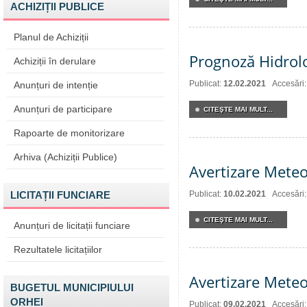
ACHIZIȚII PUBLICE
Planul de Achiziții
Prognoză Hidrol
Achiziții în derulare
Publicat:
12.02.2021
Accesări
Anunțuri de intenție
Anunțuri de participare
CITEŞTE MAI MULT...
Rapoarte de monitorizare
Arhiva (Achiziții Publice)
Avertizare Meteo
LICITAȚII FUNCIARE
Publicat:
10.02.2021
Accesări
CITEŞTE MAI MULT...
Anunțuri de licitații funciare
Rezultatele licitațiilor
Avertizare Meteo
BUGETUL MUNICIPIULUI
ORHEI
Publicat:
09.02.2021
Accesări