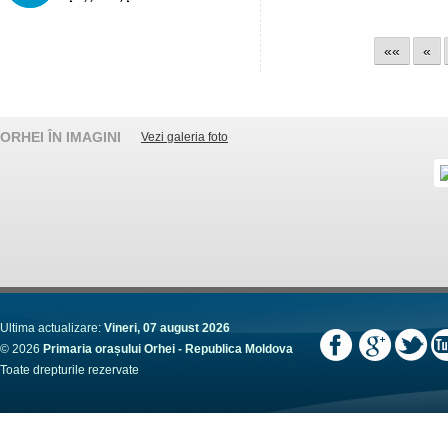
««
«
ORHEI ÎN IMAGINI
Vezi galeria foto
Ultima actualizare:
Vineri, 07 august 2026
© 2026
Primaria orașului Orhei - Republica Moldova
Toate drepturile rezervate