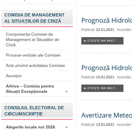
COMISIA DE MANAGEMENT
Prognoză Hidrol
AL SITUAȚIILOR DE CRIZĂ
Publicat:
22.01.2021
Accesări
Componența Comisiei de
Management al Situațiilor de
CITEŞTE MAI MULT...
Criză
Procese-verbale ale Comisiei
Acte privind activitatea Comisiei
Prognoză Hidrol
Anunțuri
Publicat:
15.01.2021
Accesări
Arhiva – Comisia pentru
CITEŞTE MAI MULT...
Situații Excepționale
+
CONSILIUL ELECTORAL DE
Avertizare Meteo
CIRCUMSCRIPȚIE
Publicat:
13.01.2021
Accesări
Alegerile locale noi 2026
+