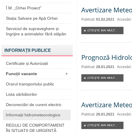
Avertizare Meteo
Î.M. „Orhei Proiect”
Stația Salvare pe Apă Orhei
Publicat:
01.02.2021
Accesări
Serviciul de supraveghere și
CITEŞTE MAI MULT...
îngrijire a animalelor fără stăpân
INFORMAȚII PUBLICE
Prognoză Hidrol
Certificate și Autorizații
Publicat:
28.01.2021
Accesări
Funcții vacante
+
CITEŞTE MAI MULT...
Orarul transportului public
Lista sărbătorilor
Avertizare Meteo
Deconectări de curent electric
Publicat:
26.01.2021
Accesări
Informații hidrometeorologice
REGULI DE COMPORTAMENT
CITEŞTE MAI MULT...
ÎN SITUAŢII DE URGENŢĂ