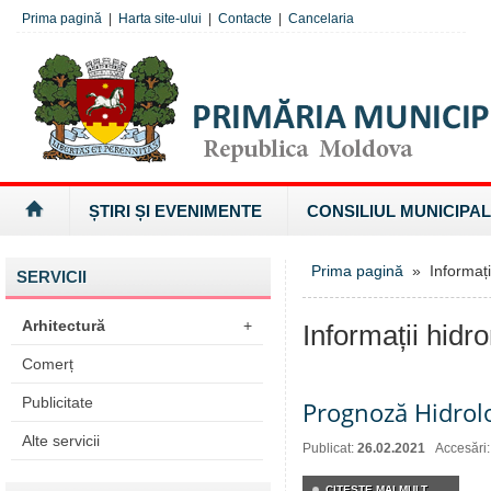
Prima pagină
|
Harta site-ului
|
Contacte
|
Cancelaria
ȘTIRI ȘI EVENIMENTE
CONSILIUL MUNICIPAL
Prima pagină
» Informați
SERVICII
Arhitectură
+
Informații hidr
Comerț
Publicitate
Prognoză Hidrol
Alte servicii
Publicat:
26.02.2021
Accesări
CITEŞTE MAI MULT...