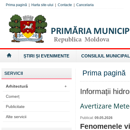
Prima pagină
|
Harta site-ului
|
Contacte
|
Cancelaria
ȘTIRI ȘI EVENIMENTE
CONSILIUL MUNICIPAL
Prima pagină
»
SERVICII
Arhitectură
+
Informații hidr
Comerț
Avertizare Mete
Publicitate
Alte servicii
Publicat:
09.05.2026
Fenomenele viz