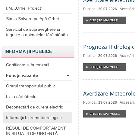
Avertizare Meteorol
Î.M. „Orhei Proiect”
Publicat:
20.07.2026
Accesări
Stația Salvare pe Apă Orhei
CITEŞTE MAI MULT...
Serviciul de supraveghere și
îngrijire a animalelor fără stăpân
Prognoza Hidrologic
INFORMAȚII PUBLICE
Publicat:
20.07.2026
Accesări
Certificate și Autorizații
CITEŞTE MAI MULT...
Funcții vacante
+
Orarul transportului public
Avertizare Meteorol
Lista sărbătorilor
Publicat:
19.07.2026
Accesări
Deconectări de curent electric
CITEŞTE MAI MULT...
Informații hidrometeorologice
REGULI DE COMPORTAMENT
ÎN SITUAŢII DE URGENŢĂ