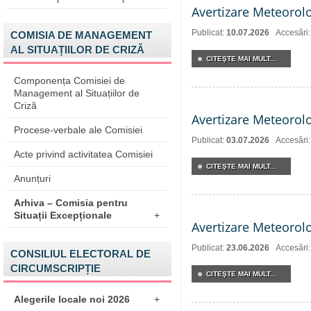
Avertizare Meteorol
Publicat:
10.07.2026
Accesări
COMISIA DE MANAGEMENT
AL SITUAȚIILOR DE CRIZĂ
CITEŞTE MAI MULT...
Componența Comisiei de
Management al Situațiilor de
Criză
Avertizare Meteorol
Procese-verbale ale Comisiei
Publicat:
03.07.2026
Accesări
Acte privind activitatea Comisiei
CITEŞTE MAI MULT...
Anunțuri
Arhiva – Comisia pentru
Situații Excepționale
+
Avertizare Meteorol
Publicat:
23.06.2026
Accesări
CONSILIUL ELECTORAL DE
CIRCUMSCRIPȚIE
CITEŞTE MAI MULT...
Alegerile locale noi 2026
+