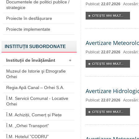
Documentele de politici publice /
Publicat:
22.07.2026
Accesări
strategice
CITEŞTE MAI MULT...
Proiecte în desfășurare
Proiecte implementate
Avertizare Meteorol
INSTITUȚII SUBORDONATE
Publicat:
22.07.2026
Accesări
Instituții de învățământ
+
CITEŞTE MAI MULT...
Muzeul de Istorie şi Etnografie
Orhei
Regia Apă Canal – Orhei S.A.
Avertizare Hidrologi
Î.M. Servicii Comunal - Locative
Publicat:
22.07.2026
Accesări
Orhei
CITEŞTE MAI MULT...
Î.M. Achiziții, Comerț și Piețe
Î.M. „Orhei Transport”
Î.M. Hotelul ”CODRU”