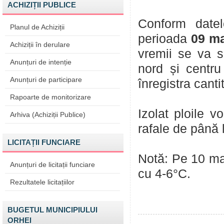
ACHIZIȚII PUBLICE
Conform datel
Planul de Achiziții
perioada
09 ma
Achiziții în derulare
vremii se va s
Anunțuri de intenție
nord și centru
Anunțuri de participare
înregistra canti
Rapoarte de monitorizare
Izolat ploile vo
Arhiva (Achiziții Publice)
rafale de până 
LICITAȚII FUNCIARE
Notă: Pe 10 ma
Anunțuri de licitații funciare
cu 4-6°С.
Rezultatele licitațiilor
BUGETUL MUNICIPIULUI
ORHEI