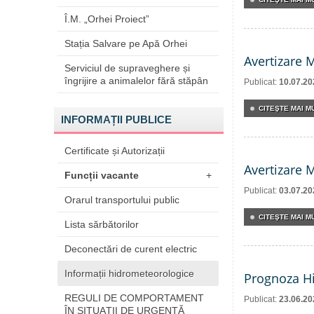
Î.M. „Orhei Proiect”
Stația Salvare pe Apă Orhei
Avertizare 
Serviciul de supraveghere și
îngrijire a animalelor fără stăpân
Publicat:
10.07.20
CITEŞTE MAI MU
INFORMAȚII PUBLICE
Certificate și Autorizații
Avertizare 
Funcții vacante
+
Publicat:
03.07.20
Orarul transportului public
CITEŞTE MAI MU
Lista sărbătorilor
Deconectări de curent electric
Informații hidrometeorologice
Prognoza Hi
REGULI DE COMPORTAMENT
Publicat:
23.06.20
ÎN SITUAŢII DE URGENŢĂ