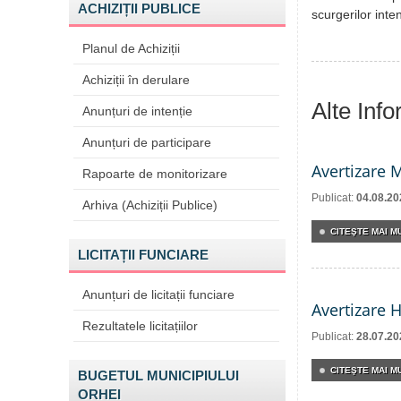
ACHIZIȚII PUBLICE
scurgerilor inte
Planul de Achiziții
Achiziții în derulare
Alte Inf
Anunțuri de intenție
Anunțuri de participare
Avertizare 
Rapoarte de monitorizare
Publicat:
04.08.20
Arhiva (Achiziții Publice)
CITEŞTE MAI MU
LICITAȚII FUNCIARE
Anunțuri de licitații funciare
Avertizare 
Rezultatele licitațiilor
Publicat:
28.07.20
CITEŞTE MAI MU
BUGETUL MUNICIPIULUI
ORHEI