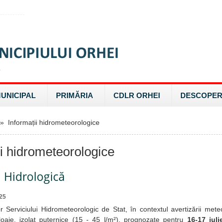
MUNICIPAL
PRIMĂRIA
CDLR ORHEI
DESCOPER
 Informații hidrometeorologice
ii hidrometeorologice
 Hidrologică
25
 Serviciului Hidrometeorologic de Stat, în contextul avertizării mete
loaie, izolat puternice (15 - 45 l/m²), prognozate pentru
16-17 iuli