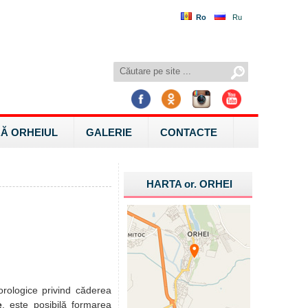
Ro
Ru
Ă ORHEIUL
GALERIE
CONTACTE
HARTA
or.
ORHEI
orologice privind căderea
e
, este posibilă formarea