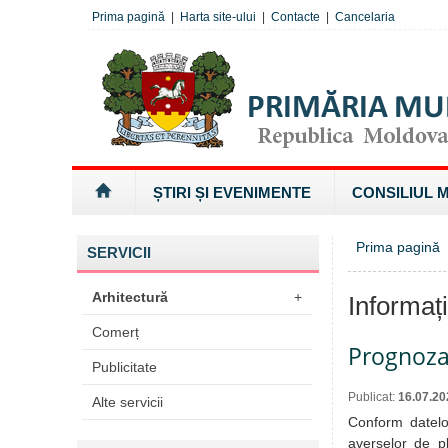
Prima pagină
|
Harta site-ului
|
Contacte
|
Cancelaria
ȘTIRI ȘI EVENIMENTE
CONSILIUL 
Prima pagină
»
SERVICII
Arhitectură
+
Informaț
Comerț
Prognoza
Publicitate
Publicat:
16.07.20
Alte servicii
Conform datelor
averselor de p