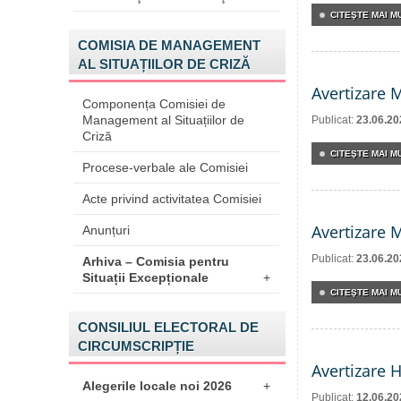
CITEŞTE MAI MU
COMISIA DE MANAGEMENT
AL SITUAȚIILOR DE CRIZĂ
Avertizare 
Componența Comisiei de
Management al Situațiilor de
Publicat:
23.06.20
Criză
CITEŞTE MAI MU
Procese-verbale ale Comisiei
Acte privind activitatea Comisiei
Avertizare 
Anunțuri
Publicat:
23.06.20
Arhiva – Comisia pentru
Situații Excepționale
+
CITEŞTE MAI MU
CONSILIUL ELECTORAL DE
CIRCUMSCRIPȚIE
Avertizare 
Alegerile locale noi 2026
+
Publicat:
12.06.20