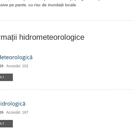
nsive pe pante, cu risc de inundații locale.
ormații hidrometeorologice
Meteorologică
26
Accesări: 102
LT...
Hidrologică
26
Accesări: 187
LT...