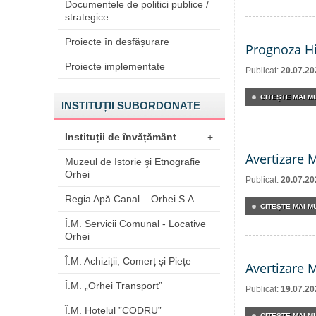
Documentele de politici publice /
strategice
Proiecte în desfășurare
Prognoza Hi
Proiecte implementate
Publicat:
20.07.20
CITEŞTE MAI MU
INSTITUȚII SUBORDONATE
Instituții de învățământ
+
Avertizare 
Muzeul de Istorie şi Etnografie
Orhei
Publicat:
20.07.20
Regia Apă Canal – Orhei S.A.
CITEŞTE MAI MU
Î.M. Servicii Comunal - Locative
Orhei
Î.M. Achiziții, Comerț și Piețe
Avertizare 
Î.M. „Orhei Transport”
Publicat:
19.07.20
Î.M. Hotelul ”CODRU”
CITEŞTE MAI MU