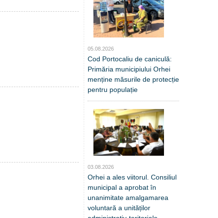
05.08.2026
Cod Portocaliu de caniculă:
Primăria municipiului Orhei
menține măsurile de protecție
pentru populație
03.08.2026
Orhei a ales viitorul. Consiliul
municipal a aprobat în
unanimitate amalgamarea
voluntară a unităților