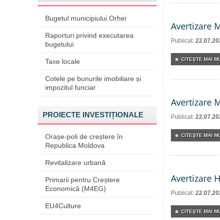
Bugetul municipiului Orhei
Avertizare 
Raporturi privind executarea
Publicat:
22.07.20
bugetului
CITEŞTE MAI MU
Taxe locale
Cotele pe bunurile imobiliare și
impozitul funciar
Avertizare 
PROIECTE INVESTIȚIONALE
Publicat:
22.07.20
Orașe-poli de creștere în
CITEŞTE MAI MU
Republica Moldova
Revitalizare urbană
Avertizare 
Primarii pentru Creștere
Economică (M4EG)
Publicat:
22.07.20
EU4Culture
CITEŞTE MAI MU