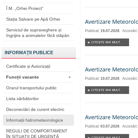
Î.M. „Orhei Proiect”
Stația Salvare pe Apă Orhei
Avertizare Meteorol
Serviciul de supraveghere și
Publicat:
19.07.2026
Accesări
îngrijire a animalelor fără stăpân
CITEŞTE MAI MULT...
INFORMAȚII PUBLICE
Certificate și Autorizații
Avertizare Meteorol
Funcții vacante
+
Publicat:
10.07.2026
Accesări
Orarul transportului public
CITEŞTE MAI MULT...
Lista sărbătorilor
Deconectări de curent electric
Avertizare Meteorol
Informații hidrometeorologice
Publicat:
03.07.2026
Accesări
REGULI DE COMPORTAMENT
ÎN SITUAŢII DE URGENŢĂ
CITEŞTE MAI MULT...