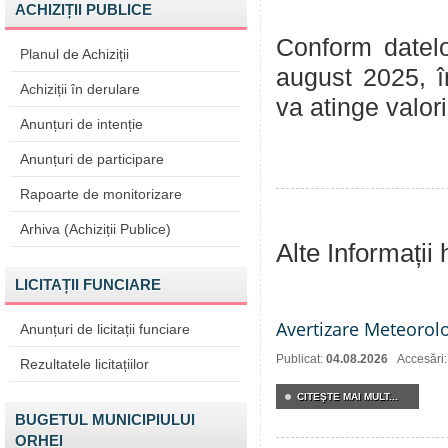
ACHIZIȚII PUBLICE
Conform datelo
Planul de Achiziții
august 2025, î
Achiziții în derulare
va atinge valor
Anunțuri de intenție
Anunțuri de participare
Rapoarte de monitorizare
Arhiva (Achiziții Publice)
Alte Informații
LICITAȚII FUNCIARE
Avertizare Meteorol
Anunțuri de licitații funciare
Publicat:
04.08.2026
Accesări
Rezultatele licitațiilor
CITEŞTE MAI MULT...
BUGETUL MUNICIPIULUI
ORHEI