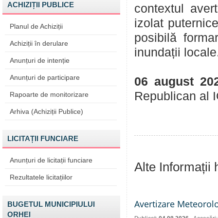
ACHIZIȚII PUBLICE
contextul avert
izolat puternic
Planul de Achiziții
posibilă forma
Achiziții în derulare
inundații locale
Anunțuri de intenție
Anunțuri de participare
06 august 20
Republican al
Rapoarte de monitorizare
Arhiva (Achiziții Publice)
LICITAȚII FUNCIARE
Anunțuri de licitații funciare
Alte Informații
Rezultatele licitațiilor
Avertizare Meteorol
BUGETUL MUNICIPIULUI
ORHEI