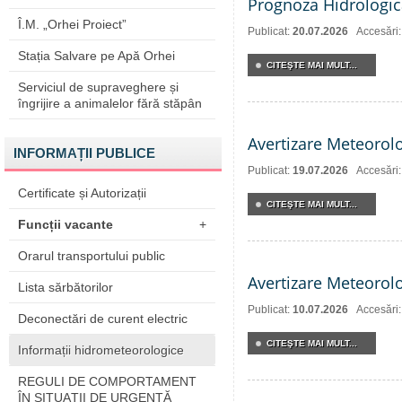
Prognoza Hidrologic
Î.M. „Orhei Proiect”
Publicat:
20.07.2026
Accesări
Stația Salvare pe Apă Orhei
CITEŞTE MAI MULT...
Serviciul de supraveghere și
îngrijire a animalelor fără stăpân
Avertizare Meteorol
INFORMAȚII PUBLICE
Publicat:
19.07.2026
Accesări
Certificate și Autorizații
CITEŞTE MAI MULT...
Funcții vacante
+
Orarul transportului public
Avertizare Meteorol
Lista sărbătorilor
Publicat:
10.07.2026
Accesări
Deconectări de curent electric
CITEŞTE MAI MULT...
Informații hidrometeorologice
REGULI DE COMPORTAMENT
ÎN SITUAŢII DE URGENŢĂ