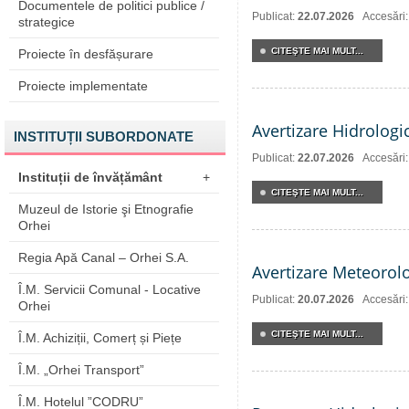
Documentele de politici publice /
Publicat:
22.07.2026
Accesări
strategice
CITEŞTE MAI MULT...
Proiecte în desfășurare
Proiecte implementate
Avertizare Hidrologi
INSTITUȚII SUBORDONATE
Publicat:
22.07.2026
Accesări
Instituții de învățământ
+
CITEŞTE MAI MULT...
Muzeul de Istorie şi Etnografie
Orhei
Regia Apă Canal – Orhei S.A.
Avertizare Meteorol
Î.M. Servicii Comunal - Locative
Publicat:
20.07.2026
Accesări
Orhei
CITEŞTE MAI MULT...
Î.M. Achiziții, Comerț și Piețe
Î.M. „Orhei Transport”
Î.M. Hotelul ”CODRU”