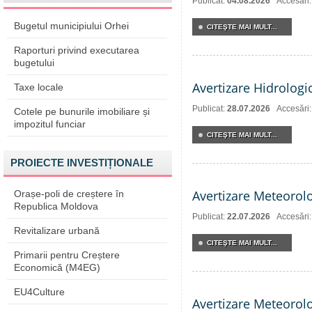
Publicat:
04.08.2026
Accesări:
Bugetul municipiului Orhei
CITEŞTE MAI MULT...
Raporturi privind executarea
bugetului
Avertizare Hidrologi
Taxe locale
Publicat:
28.07.2026
Accesări
Cotele pe bunurile imobiliare și
impozitul funciar
CITEŞTE MAI MULT...
PROIECTE INVESTIȚIONALE
Avertizare Meteorol
Orașe-poli de creștere în
Republica Moldova
Publicat:
22.07.2026
Accesări
Revitalizare urbană
CITEŞTE MAI MULT...
Primarii pentru Creștere
Economică (M4EG)
EU4Culture
Avertizare Meteorol