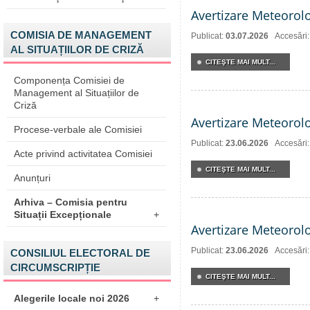
Avertizare Meteorol
COMISIA DE MANAGEMENT
Publicat:
03.07.2026
Accesări
AL SITUAȚIILOR DE CRIZĂ
CITEŞTE MAI MULT...
Componența Comisiei de
Management al Situațiilor de
Criză
Avertizare Meteorol
Procese-verbale ale Comisiei
Publicat:
23.06.2026
Accesări
Acte privind activitatea Comisiei
CITEŞTE MAI MULT...
Anunțuri
Arhiva – Comisia pentru
Situații Excepționale
+
Avertizare Meteorol
Publicat:
23.06.2026
Accesări
CONSILIUL ELECTORAL DE
CIRCUMSCRIPȚIE
CITEŞTE MAI MULT...
Alegerile locale noi 2026
+