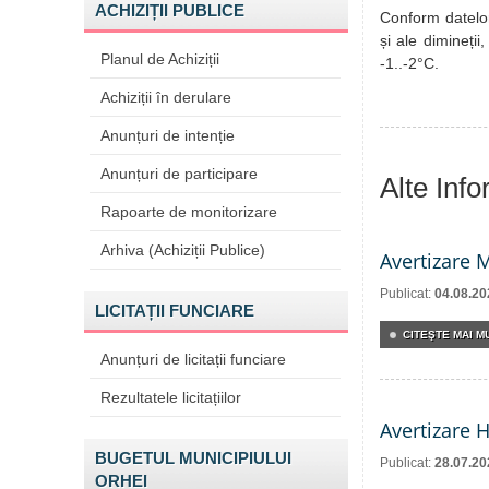
ACHIZIȚII PUBLICE
Conform datelor
și ale dimineții
Planul de Achiziții
-1..-2°C.
Achiziții în derulare
Anunțuri de intenție
Anunțuri de participare
Alte Inf
Rapoarte de monitorizare
Arhiva (Achiziții Publice)
Avertizare 
Publicat:
04.08.20
LICITAȚII FUNCIARE
CITEŞTE MAI MU
Anunțuri de licitații funciare
Rezultatele licitațiilor
Avertizare 
BUGETUL MUNICIPIULUI
Publicat:
28.07.20
ORHEI