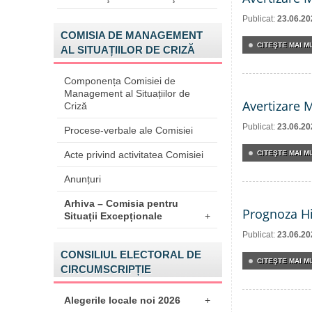
Publicat:
23.06.20
COMISIA DE MANAGEMENT
CITEŞTE MAI MU
AL SITUAȚIILOR DE CRIZĂ
Componența Comisiei de
Management al Situațiilor de
Avertizare 
Criză
Publicat:
23.06.20
Procese-verbale ale Comisiei
Acte privind activitatea Comisiei
CITEŞTE MAI MU
Anunțuri
Arhiva – Comisia pentru
Prognoza Hi
Situații Excepționale
+
Publicat:
23.06.20
CONSILIUL ELECTORAL DE
CITEŞTE MAI MU
CIRCUMSCRIPȚIE
Alegerile locale noi 2026
+