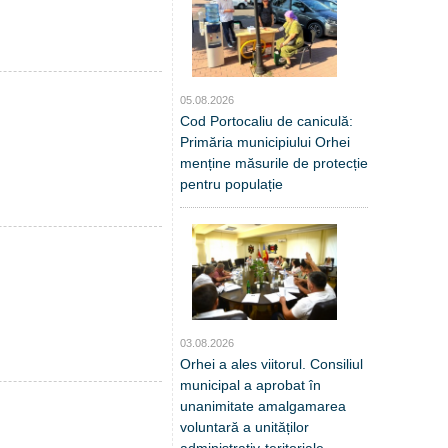
05.08.2026
Cod Portocaliu de caniculă:
Primăria municipiului Orhei
menține măsurile de protecție
pentru populație
03.08.2026
Orhei a ales viitorul. Consiliul
municipal a aprobat în
unanimitate amalgamarea
voluntară a unităților