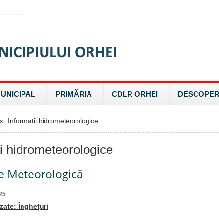
MUNICIPAL
PRIMĂRIA
CDLR ORHEI
DESCOPER
 Informații hidrometeorologice
ii hidrometeorologice
re Meteorologică
25
ate: Înghețuri