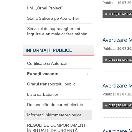
Publicat:
19.07.20
Î.M. „Orhei Proiect”
CITEŞTE MAI MU
Stația Salvare pe Apă Orhei
Serviciul de supraveghere și
îngrijire a animalelor fără stăpân
Avertizare 
Publicat:
10.07.20
INFORMAȚII PUBLICE
CITEŞTE MAI MU
Certificate și Autorizații
Funcții vacante
+
Orarul transportului public
Avertizare 
Lista sărbătorilor
Publicat:
03.07.20
Deconectări de curent electric
CITEŞTE MAI MU
Informații hidrometeorologice
REGULI DE COMPORTAMENT
Avertizare 
ÎN SITUAŢII DE URGENŢĂ