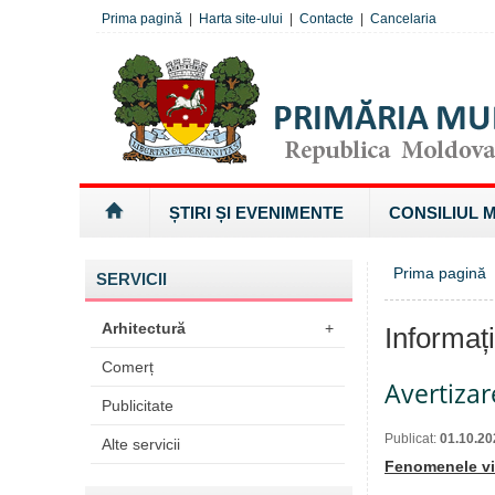
Prima pagină
|
Harta site-ului
|
Contacte
|
Cancelaria
ȘTIRI ȘI EVENIMENTE
CONSILIUL 
Prima pagină
»
SERVICII
Arhitectură
+
Informaț
Comerț
Avertiza
Publicitate
Publicat:
01.10.20
Alte servicii
Fenomenele viz