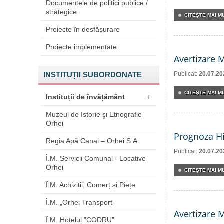
Documentele de politici publice /
strategice
CITEŞTE MAI MU
Proiecte în desfășurare
Proiecte implementate
Avertizare 
INSTITUȚII SUBORDONATE
Publicat:
20.07.20
CITEŞTE MAI MU
Instituții de învățământ
+
Muzeul de Istorie şi Etnografie
Orhei
Prognoza Hi
Regia Apă Canal – Orhei S.A.
Publicat:
20.07.20
Î.M. Servicii Comunal - Locative
Orhei
CITEŞTE MAI MU
Î.M. Achiziții, Comerț și Piețe
Î.M. „Orhei Transport”
Avertizare 
Î.M. Hotelul ”CODRU”