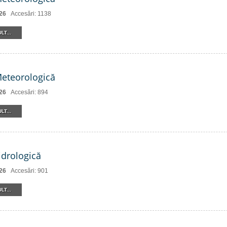
26
Accesări: 1138
LT...
Meteorologică
26
Accesări: 894
LT...
drologică
26
Accesări: 901
LT...