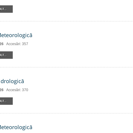
LT...
Meteorologică
26
Accesări: 357
LT...
drologică
26
Accesări: 370
LT...
Meteorologică