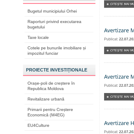
CITEŞTE MAI MU
Bugetul municipiului Orhei
Raporturi privind executarea
bugetului
Avertizare 
Taxe locale
Publicat:
22.07.20
Cotele pe bunurile imobiliare și
CITEŞTE MAI MU
impozitul funciar
PROIECTE INVESTIȚIONALE
Avertizare 
Orașe-poli de creștere în
Publicat:
22.07.20
Republica Moldova
CITEŞTE MAI MU
Revitalizare urbană
Primarii pentru Creștere
Economică (M4EG)
Avertizare 
EU4Culture
Publicat:
22.07.20