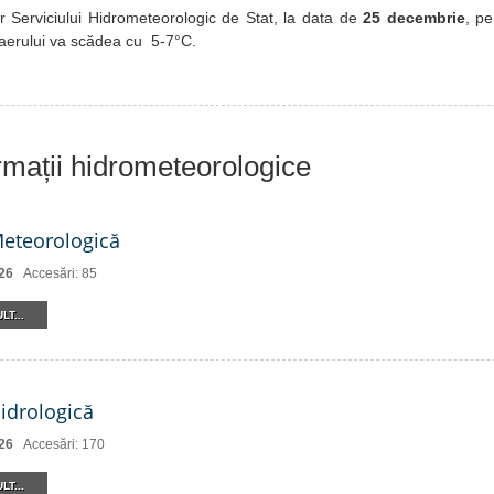
 Serviciului Hidrometeorologic de Stat, la data de
25 decembrie
, pe
 aerului va scădea cu 5-7°C.
ormații hidrometeorologice
Meteorologică
26
Accesări: 85
LT...
Hidrologică
26
Accesări: 170
LT...