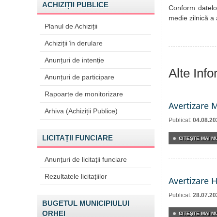
ACHIZIȚII PUBLICE
Conform datelor
medie zilnică a
Planul de Achiziții
Achiziții în derulare
Anunțuri de intenție
Alte Inf
Anunțuri de participare
Rapoarte de monitorizare
Avertizare 
Arhiva (Achiziții Publice)
Publicat:
04.08.20
LICITAȚII FUNCIARE
CITEŞTE MAI MU
Anunțuri de licitații funciare
Rezultatele licitațiilor
Avertizare 
Publicat:
28.07.20
BUGETUL MUNICIPIULUI
ORHEI
CITEŞTE MAI MU