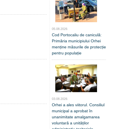
05.08.2026
Cod Portocaliu de caniculă:
Primăria municipiului Orhei
menține măsurile de protecție
pentru populație
03.08.2026
Orhei a ales viitorul. Consiliul
municipal a aprobat în
unanimitate amalgamarea
voluntară a unităților