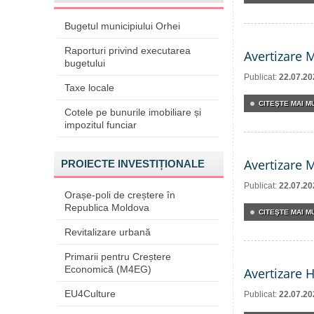
Bugetul municipiului Orhei
Raporturi privind executarea
Avertizare 
bugetului
Publicat:
22.07.20
Taxe locale
CITEŞTE MAI MU
Cotele pe bunurile imobiliare și
impozitul funciar
Avertizare 
PROIECTE INVESTIȚIONALE
Publicat:
22.07.20
Orașe-poli de creștere în
Republica Moldova
CITEŞTE MAI MU
Revitalizare urbană
Primarii pentru Creștere
Economică (M4EG)
Avertizare 
EU4Culture
Publicat:
22.07.20