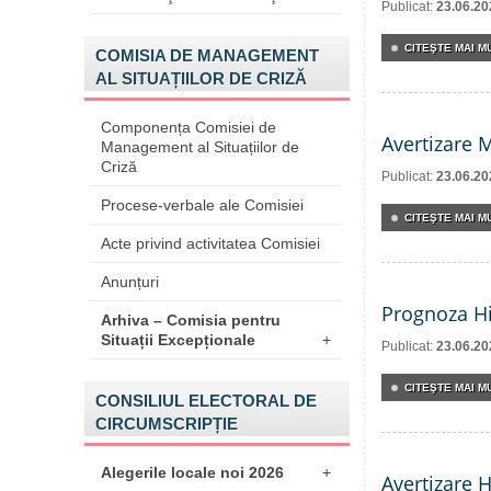
Publicat:
23.06.20
CITEŞTE MAI MU
COMISIA DE MANAGEMENT
AL SITUAȚIILOR DE CRIZĂ
Componența Comisiei de
Avertizare 
Management al Situațiilor de
Criză
Publicat:
23.06.20
Procese-verbale ale Comisiei
CITEŞTE MAI MU
Acte privind activitatea Comisiei
Anunțuri
Prognoza Hi
Arhiva – Comisia pentru
Situații Excepționale
+
Publicat:
23.06.20
CITEŞTE MAI MU
CONSILIUL ELECTORAL DE
CIRCUMSCRIPȚIE
Alegerile locale noi 2026
+
Avertizare 