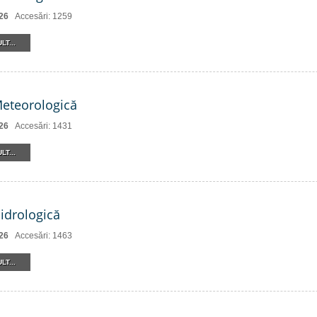
26
Accesări: 1259
LT...
Meteorologică
26
Accesări: 1431
LT...
Hidrologică
26
Accesări: 1463
LT...