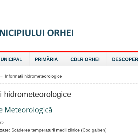
MUNICIPAL
PRIMĂRIA
CDLR ORHEI
DESCOPER
 Informații hidrometeorologice
ii hidrometeorologice
re Meteorologică
25
zate:
Scăderea temperaturii medii zilnice (Cod galben)