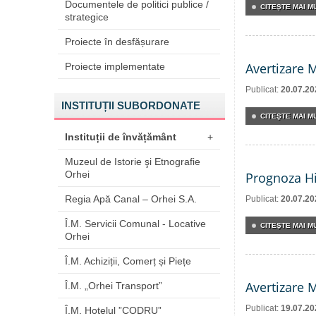
Documentele de politici publice /
CITEŞTE MAI MU
strategice
Proiecte în desfășurare
Avertizare 
Proiecte implementate
Publicat:
20.07.20
INSTITUȚII SUBORDONATE
CITEŞTE MAI MU
Instituții de învățământ
+
Muzeul de Istorie şi Etnografie
Orhei
Prognoza Hi
Regia Apă Canal – Orhei S.A.
Publicat:
20.07.20
Î.M. Servicii Comunal - Locative
CITEŞTE MAI MU
Orhei
Î.M. Achiziții, Comerț și Piețe
Avertizare 
Î.M. „Orhei Transport”
Publicat:
19.07.20
Î.M. Hotelul ”CODRU”