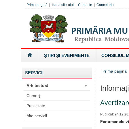
Prima pagină
|
Harta site-ului
|
Contacte
|
Cancelaria
ȘTIRI ȘI EVENIMENTE
CONSILIUL 
Prima pagină
»
SERVICII
Arhitectură
+
Informaț
Comerț
Avertiza
Publicitate
Publicat:
24.12.20
Alte servicii
Fenomenele vi