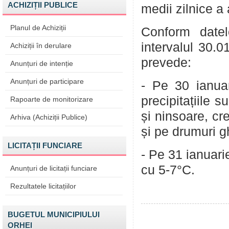
ACHIZIȚII PUBLICE
medii zilnice a 
Planul de Achiziții
Conform datel
intervalul 30.
Achiziții în derulare
prevede:
Anunțuri de intenție
Anunțuri de participare
- Pe 30 ianuar
precipitațiile 
Rapoarte de monitorizare
și ninsoare, cr
Arhiva (Achiziții Publice)
și pe drumuri g
LICITAȚII FUNCIARE
- Pe 31 ianuari
cu 5-7°C.
Anunțuri de licitații funciare
Rezultatele licitațiilor
BUGETUL MUNICIPIULUI
ORHEI