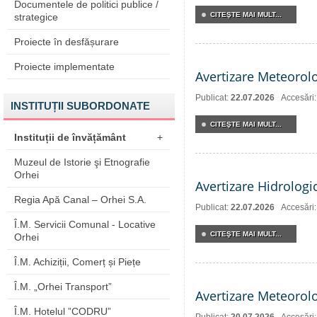
Documentele de politici publice /
CITEŞTE MAI MULT...
strategice
Proiecte în desfășurare
Proiecte implementate
Avertizare Meteorol
Publicat:
22.07.2026
Accesări
INSTITUȚII SUBORDONATE
CITEŞTE MAI MULT...
Instituții de învățământ
+
Muzeul de Istorie şi Etnografie
Orhei
Avertizare Hidrologi
Regia Apă Canal – Orhei S.A.
Publicat:
22.07.2026
Accesări
Î.M. Servicii Comunal - Locative
CITEŞTE MAI MULT...
Orhei
Î.M. Achiziții, Comerț și Piețe
Î.M. „Orhei Transport”
Avertizare Meteorol
Î.M. Hotelul ”CODRU”