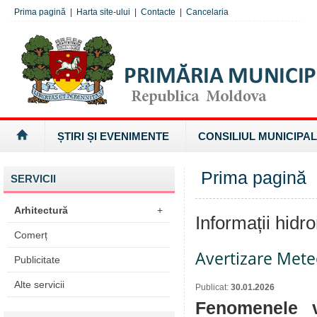
Prima pagină
|
Harta site-ului
|
Contacte
|
Cancelaria
ȘTIRI ȘI EVENIMENTE
CONSILIUL MUNICIPAL
Prima pagină
»
SERVICII
Arhitectură
+
Informații hidr
Comerț
Avertizare Mete
Publicitate
Alte servicii
Publicat:
30.01.2026
Fenomenele v