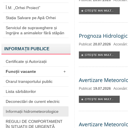
Publicat:
20.07.2026
Accesări
Î.M. „Orhei Proiect”
CITEŞTE MAI MULT...
Stația Salvare pe Apă Orhei
Serviciul de supraveghere și
îngrijire a animalelor fără stăpân
Prognoza Hidrologic
Publicat:
20.07.2026
Accesări
INFORMAȚII PUBLICE
CITEŞTE MAI MULT...
Certificate și Autorizații
Funcții vacante
+
Avertizare Meteorol
Orarul transportului public
Publicat:
19.07.2026
Accesări
Lista sărbătorilor
CITEŞTE MAI MULT...
Deconectări de curent electric
Informații hidrometeorologice
REGULI DE COMPORTAMENT
Avertizare Meteorol
ÎN SITUAŢII DE URGENŢĂ