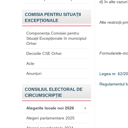
d) în alte cazu
COMISIA PENTRU SITUAȚII
EXCEPȚIONALE
Alte restricții p
Componența Comisiei pentru
Situații Excepționale în municipiul
Orhei
Formularele-mo
Deciziile CSE Orhei
Acte
Anunțuri
Legea nr. 62/202
Regulamentul lo
CONSILIUL ELECTORAL DE
CIRCUMSCRIPȚIE
Alegerile locale noi 2026
+
Alegeri parlamentare 2025