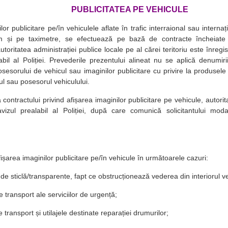
PUBLICITATEA PE VEHICULE
lor publicitare pe/în vehiculele aflate în trafic interraional sau intern
m și pe taximetre, se efectuează pe bază de contracte încheiate c
autoritatea administrației publice locale pe al cărei teritoriu este înregis
abil al Poliției. Prevederile prezentului alineat nu se aplică denumiri
osesorului de vehicul sau imaginilor publicitare cu privire la produsele
ul sau posesorul vehiculului.
 contractului privind afișarea imaginilor publicitare pe vehicule, autorit
vizul prealabil al Poliției, după care comunică solicitantului modal
fișarea imaginilor publicitare pe/în vehicule în următoarele cazuri:
de sticlă/transparente, fapt ce obstrucționează vederea din interiorul ve
de transport ale serviciilor de urgență;
e transport și utilajele destinate reparației drumurilor;