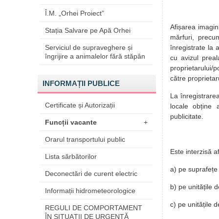
Î.M. „Orhei Proiect”
Afișarea imagini
Stația Salvare pe Apă Orhei
mărfuri, precu
Serviciul de supraveghere și
înregistrate la 
îngrijire a animalelor fără stăpân
cu avizul preal
proprietarului/p
către proprietar
INFORMAȚII PUBLICE
La înregistrarea
Certificate și Autorizații
locale obține a
publicitate.
Funcții vacante
+
Orarul transportului public
Este interzisă a
Lista sărbătorilor
a) pe suprafețe 
Deconectări de curent electric
b) pe unitățile 
Informații hidrometeorologice
c) pe unitățile d
REGULI DE COMPORTAMENT
ÎN SITUAŢII DE URGENŢĂ