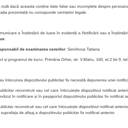
e nulă dacă aceasta conține date false sau incomplete despre persoana
ația prezentată nu corespunde cerințelor legale.
nicare a Înștiințării de luare în evidență a Notificării sau a Înștiințării
are
.
esponsabil de examinarea cererilor
: Semihova Tatiana
t și programul de lucru: Primăria Orhei, str. V.Mahu, 160, et.2 bir.9, t
u înlocuirea dispozitivului publicitar fix necesită depunerea unei notifică
publicitar reconstruit sau cel care înlocuiește dispozitivul notificat ante
văzut în notificare și în pașaportul dispozitivului publicitar fix notificat a
ublicitar reconstruit sau cel care înlocuiește dispozitivul notificat anteri
prafața de afișaj a dispozitivului publicitar fix notificat anterior.