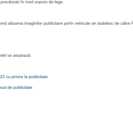
ri prevăzute în mod expres de lege.
rivind afișarea imaginilor publicitare pe/în vehicule se stabilesc de către P
del se atașează.
2 cu privire la publicitate
cal de publicitate