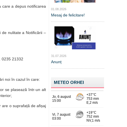
 care a depus notificarea
01.08.2026
Mesaj de felicitare!
 de nulitate a Notificării –
31.07.2026
el. 0235 21332
Anunț
ri noi în cazul în care:
METEO ORHEI
rior se plasează într-un alt
nterior;
or are o suprafață de afișaj