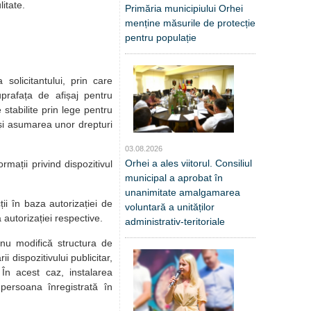
litate.
Primăria municipiului Orhei
menține măsurile de protecție
pentru populație
a solicitantului, prin care
 suprafața de afișaj pentru
 stabilite prin lege pentru
m și asumarea unor drepturi
03.08.2026
Orhei a ales viitorul. Consiliul
rmații privind dispozitivul
municipal a aprobat în
unanimitate amalgamarea
ții în baza autorizației de
voluntară a unităților
 autorizației respective.
administrativ-teritoriale
e nu modifică structura de
ii dispozitivului publicitar,
În acest caz, instalarea
 persoana înregistrată în