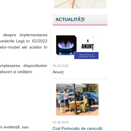
ACTUALITĂŢI
te despre implementarea
evederile Legii nr. 62/2022
relor-model ale actelor în
mplasarea dispozitivelor
05.08.2026
faceri și cetățeni.
Anunț
05.08.2026
 în evidență; sau
Cod Portocaliu de caniculă: