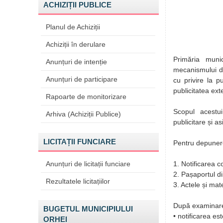
ACHIZIȚII PUBLICE
Planul de Achiziții
Achiziții în derulare
Primăria munic
Anunțuri de intenție
mecanismului de 
Anunțuri de participare
cu privire la p
publicitatea ext
Rapoarte de monitorizare
Scopul acestui
Arhiva (Achiziții Publice)
publicitare și a
LICITAȚII FUNCIARE
Pentru depunerea
Anunțuri de licitații funciare
1. Notificarea 
2. Pașaportul dis
Rezultatele licitațiilor
3. Actele și mat
După examinar
BUGETUL MUNICIPIULUI
• notificarea est
ORHEI