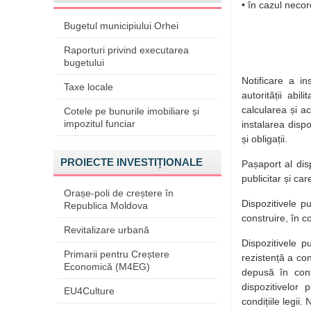
• în cazul necor
Bugetul municipiului Orhei
Raporturi privind executarea
bugetului
Notificare a ins
Taxe locale
autorității abil
calcularea și ac
Cotele pe bunurile imobiliare și
impozitul funciar
instalarea dispo
și obligații.
PROIECTE INVESTIȚIONALE
Pașaport al disp
publicitar și car
Orașe-poli de creștere în
Dispozitivele pu
Republica Moldova
construire, în c
Revitalizare urbană
Dispozitivele p
Primarii pentru Creștere
rezistență a cons
Economică (M4EG)
depusă în conf
dispozitivelor 
EU4Culture
condițiile legii.