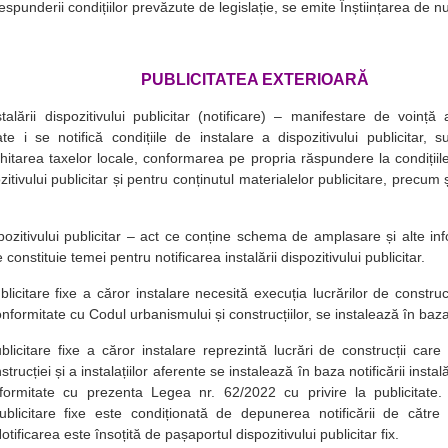
espunderii condițiilor prevăzute de legislație, se emite Înștiințarea de nu
PUBLICITATEA EXTERIOARĂ
talării dispozitivului publicitar (notificare) – manifestare de voință 
itate i se notifică condițiile de instalare a dispozitivului publicitar,
hitarea taxelor locale, conformarea pe propria răspundere la condițiile
zitivului publicitar și pentru conținutul materialelor publicitare, precu
ozitivului publicitar – act ce conține schema de amplasare și alte info
e constituie temei pentru notificarea instalării dispozitivului publicitar.
blicitare fixe a căror instalare necesită execuția lucrărilor de construc
onformitate cu Codul urbanismului și construcțiilor, se instalează în baza
ublicitare fixe a căror instalare reprezintă lucrări de construcții car
trucției și a instalațiilor aferente se instalează în baza notificării instalăr
ormitate cu prezenta Legea nr. 62/2022 cu privire la publicitate. 
publicitare fixe este condiționată de depunerea notificării de către
 Notificarea este însoțită de pașaportul dispozitivului publicitar fix.