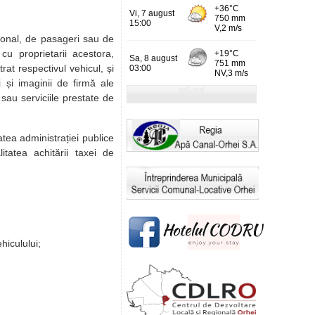
ațional, de pasageri sau de
u proprietarii acestora,
trat respectivul vehicul, și
i și imaginii de firmă ale
 sau serviciile prestate de
atea administrației publice
itatea achitării taxei de
hiculului;