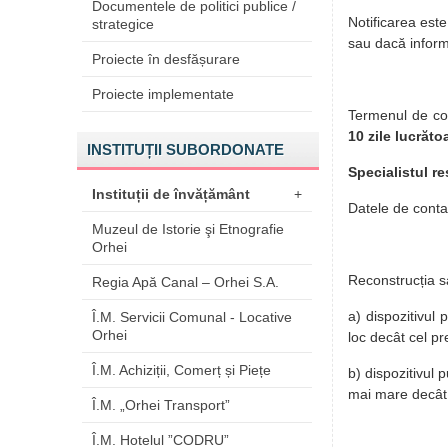
Documentele de politici publice /
Notificarea est
strategice
sau dacă inform
Proiecte în desfășurare
Proiecte implementate
Termenul de comu
10 zile lucrăto
INSTITUȚII SUBORDONATE
Specialistul r
Instituții de învățământ
+
Datele de contac
Muzeul de Istorie şi Etnografie
Orhei
Reconstrucția sa
Regia Apă Canal – Orhei S.A.
a) dispozitivul 
Î.M. Servicii Comunal - Locative
Orhei
loc decât cel pre
Î.M. Achiziții, Comerț și Piețe
b) dispozitivul p
mai mare decât su
Î.M. „Orhei Transport”
Î.M. Hotelul ”CODRU”