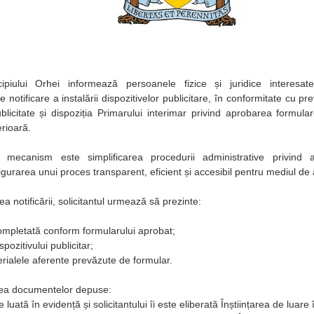
ipiului Orhei informează persoanele fizice și juridice interesa
notificare a instalării dispozitivelor publicitare, în conformitate cu pr
ublicitate și dispoziția Primarului interimar privind aprobarea formula
erioară.
 mecanism este simplificarea procedurii administrative privind a
sigurarea unui proces transparent, eficient și accesibil pentru mediul de a
 notificării, solicitantul urmează să prezinte:
completată conform formularului aprobat;
pozitivului publicitar;
erialele aferente prevăzute de formular.
ea documentelor depuse:
e luată în evidență și solicitantului îi este eliberată Înștiințarea de luare