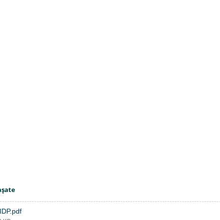
aşate
IDP.pdf