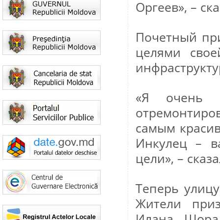
Оргеев», – ск
Почетный пр
целями сво
инфраструкту
«Я очень 
отремонтиров
самым красив
Инкулец – в
цели», – сказ
Теперь улицу
Жители при
Илана Шора