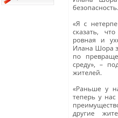
безопасность
«Я с нетерп
сказать, чт
ровная и ух
Илана Шора з
по превраще
среду», – п
жителей.
«Раньше у н
теперь у нас
преимуществ
другие жит