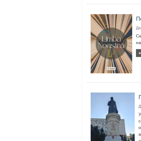
П
Да
Се
на
Д
У
с
о
а
э