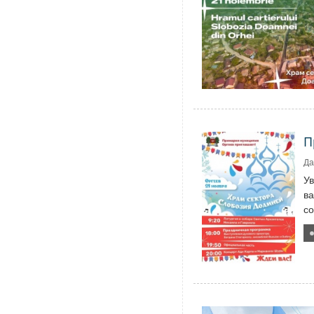
П
Да
У
ва
со