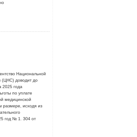
но
Я
гентство Национальной
 (ЦНС) доводит до
а 2025 года
ьготы по уплате
ной медицинской
 размере, исходя из
ательного
5 год № 1. 304 от