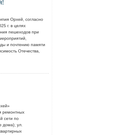
я!
ипия Орхей, согласно
25 г. в целях
ения пешеходов при
мероприятий,
ды и почтению памяти
исимость Отечества,
рхей»
ем ремонтных
й сети по
 дома); ул.
оквартирных