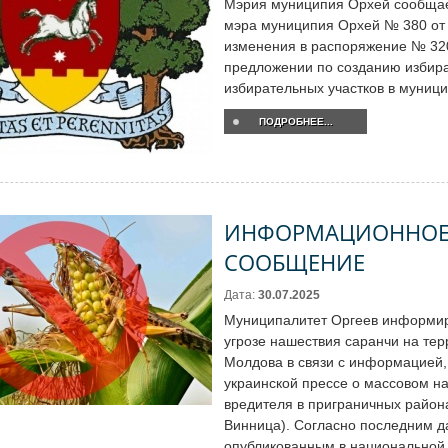
Мэрия муниципия Орхей сообщае
мэра муниципия Орхей № 380 от 1
изменения в распоряжение № 320 
предложении по созданию избир
избирательных участков в муниц
ПОДРОБНЕЕ...
ИНФОРМАЦИОННО
СООБЩЕНИЕ
Дата:
30.07.2025
Муниципалитет Оргеев информир
угрозе нашествия саранчи на тер
Молдова в связи с информацией,
украинской прессе о массовом н
вредителя в приграничных район
Винница). Согласно последним 
опубликованным в национальной 