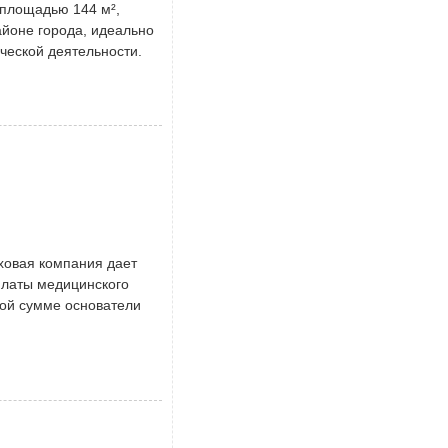
 площадью 144 м²,
йоне города, идеально
ческой деятельности.
Я
ховая компания дает
платы медицинского
ной сумме основатели