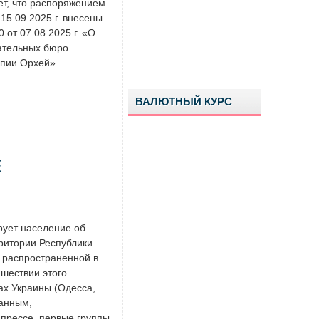
т, что распоряжением
5.09.2025 г. внесены
от 07.08.2025 г. «О
ательных бюро
ипии Орхей».
ВАЛЮТНЫЙ КУРС
Е
ует население об
ритории Республики
 распространенной в
ашествии этого
ах Украины (Одесса,
данным,
прессе, первые группы