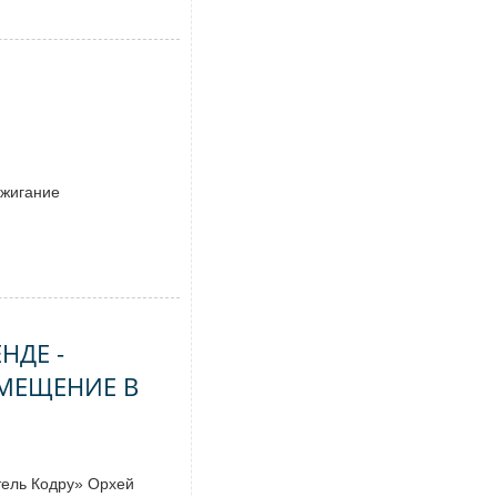
Я
сжигание
НДЕ -
МЕЩЕНИЕ В
ель Кодру» Орхей