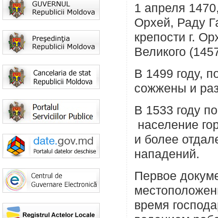
1 апреля 1470
Орхей, Раду Г
крепости г. О
Великого (145
В 1499 году, 
сожжены и ра
В 1533 году п
население гор
и более отдал
нападений.
Первое докум
местоположени
время господа