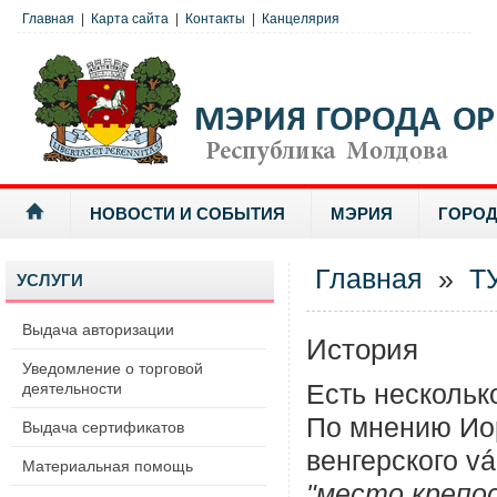
Главная
|
Карта сайта
|
Контакты
|
Канцелярия
НОВОСТИ И СОБЫТИЯ
МЭРИЯ
ГОРОД
Главная
»
Т
УСЛУГИ
Выдача авторизации
История
Уведомление о торговой
деятельности
Есть нескольк
По мнению Иор
Выдача сертификатов
венгерского vá
Материальная помощь
"место крепо