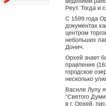
ведением рабо
Реут. Тогда и
С 1599 года О
документах как
центром торго
небольших лав
Донич.
Орхей знает б
правления (16
городское озе
несколько ули
Василе Лупу я
"Святого Думи
в г. Орхей, п