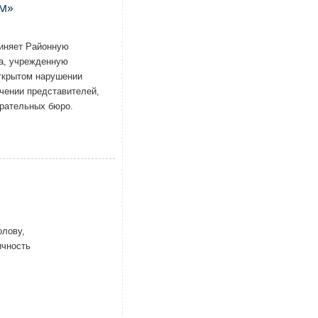
м»
виняет Районную
га, учрежденную
ткрытом нарушении
чении представителей,
ирательных бюро.
олову,
ичность