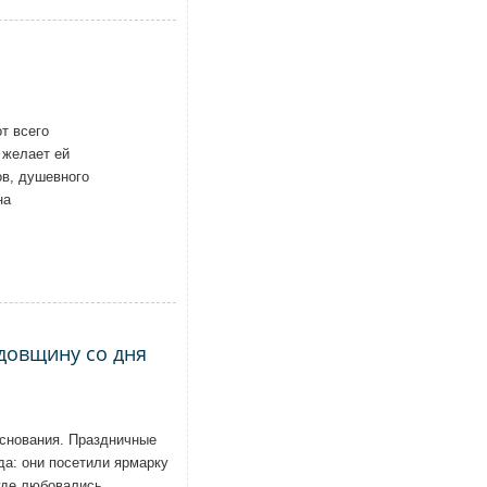
т всего
 желает ей
ов, душевного
на
довщину со дня
основания. Праздничные
да: они посетили ярмарку
где любовались