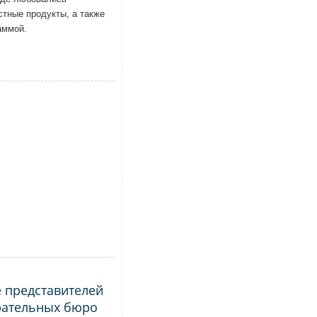
стные продукты, а также
аммой.
 представителей
рательных бюро