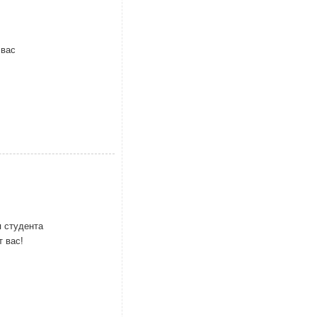
 вас
 студента
 вас!