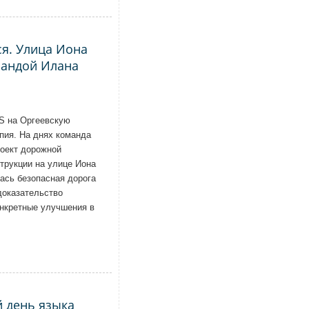
я. Улица Иона
мандой Илана
S на Оргеевскую
пия. На днях команда
оект дорожной
трукции на улице Иона
ась безопасная дорога
доказательство
онкретные улучшения в
 день языка