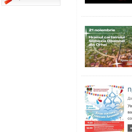
П
Да
У
ва
со