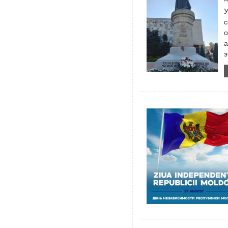
У
с
о
а
э