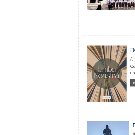
П
Да
Се
на
Д