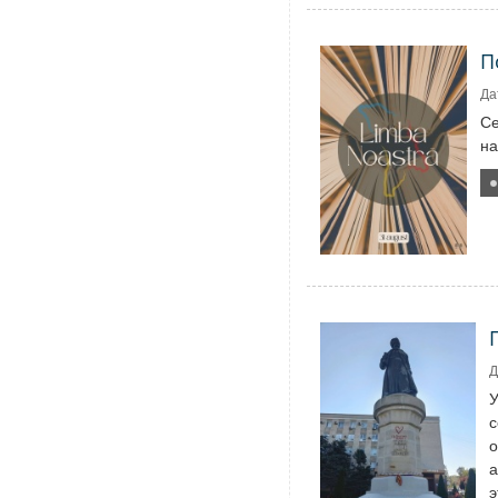
П
Да
Се
на
Д
У
с
о
а
э