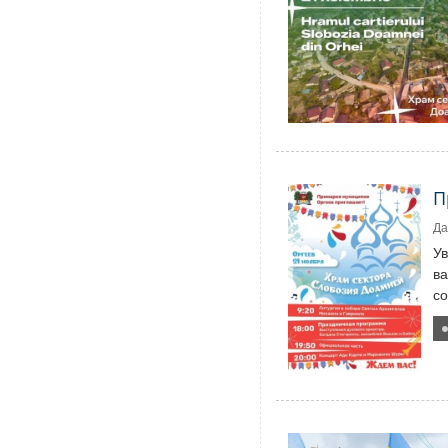
П
Да
У
ва
со