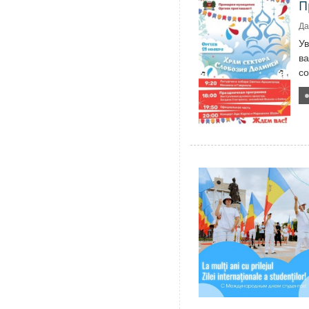
П
Да
У
ва
со