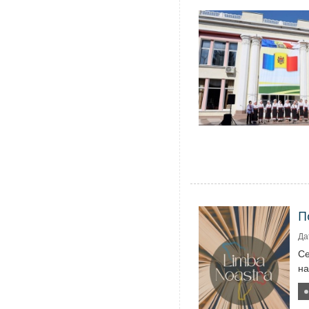
П
Да
Се
на