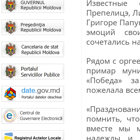
Известные 
Препелицэ, Л
Григоре Папу
эмоций сво
сочетались н
Рядом с орге
примар муни
«Победа» з
пожелала все
«Празднован
помнить, чт
вместе мы м
надежды и 