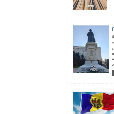
Д
У
с
о
а
э