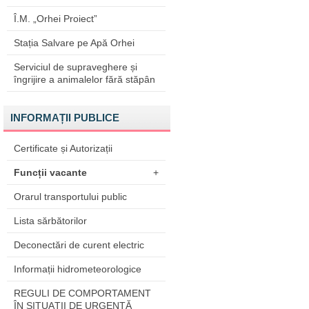
Î.M. „Orhei Proiect”
Stația Salvare pe Apă Orhei
Serviciul de supraveghere și
îngrijire a animalelor fără stăpân
INFORMAȚII PUBLICE
Certificate și Autorizații
Funcții vacante
+
Orarul transportului public
Lista sărbătorilor
Deconectări de curent electric
Informații hidrometeorologice
REGULI DE COMPORTAMENT
ÎN SITUAŢII DE URGENŢĂ