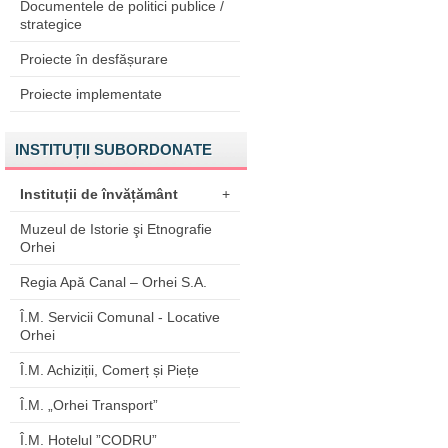
Documentele de politici publice /
strategice
Proiecte în desfășurare
Proiecte implementate
INSTITUȚII SUBORDONATE
Instituții de învățământ
+
Muzeul de Istorie şi Etnografie
Orhei
Regia Apă Canal – Orhei S.A.
Î.M. Servicii Comunal - Locative
Orhei
Î.M. Achiziții, Comerț și Piețe
Î.M. „Orhei Transport”
Î.M. Hotelul ”CODRU”