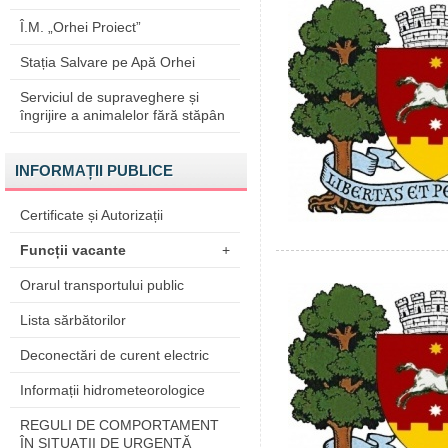
Î.M. „Orhei Proiect”
Stația Salvare pe Apă Orhei
Serviciul de supraveghere și
îngrijire a animalelor fără stăpân
INFORMAȚII PUBLICE
Certificate și Autorizații
Funcții vacante
+
Orarul transportului public
Lista sărbătorilor
Deconectări de curent electric
Informații hidrometeorologice
REGULI DE COMPORTAMENT
ÎN SITUAŢII DE URGENŢĂ