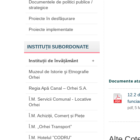
Documentele de politici publice /
strategice
Proiecte în desfășurare
Proiecte implementate
INSTITUȚII SUBORDONATE
Instituții de învățământ
+
Muzeul de Istorie şi Etnografie
Orhei
Documente at
Regia Apă Canal – Orhei S.A.
12.2 d
Î.M. Servicii Comunal - Locative
funcia
Orhei
pdf, 5 
Î.M. Achiziții, Comerț și Piețe
Î.M. „Orhei Transport”
Alte Cote
Î.M. Hotelul ”CODRU”