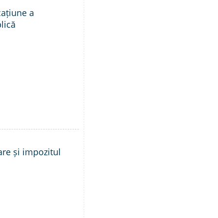
cațiune a
lică
are și impozitul