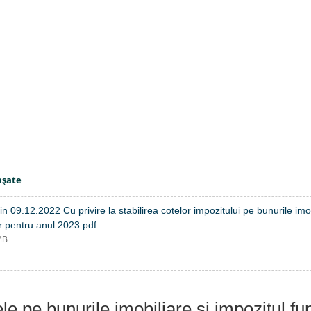
aşate
in 09.12.2022 Cu privire la stabilirea cotelor impozitului pe bunurile imob
r pentru anul 2023.pdf
MB
le pe bunurile imobiliare și impozitul fu