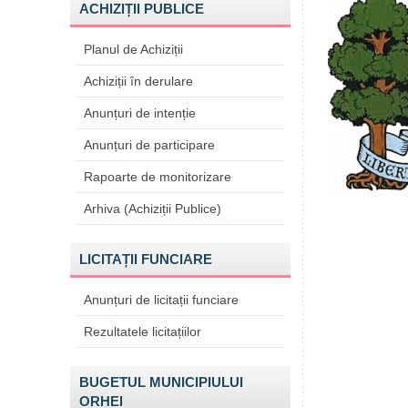
ACHIZIȚII PUBLICE
Planul de Achiziții
Achiziții în derulare
Anunțuri de intenție
Anunțuri de participare
Rapoarte de monitorizare
Arhiva (Achiziții Publice)
LICITAȚII FUNCIARE
Anunțuri de licitații funciare
Rezultatele licitațiilor
BUGETUL MUNICIPIULUI
ORHEI