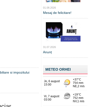
01.08.2026
Mesaj de felicitare!
31.07.2026
Anunț
METEO ORHEI
iliare si impozitului
nciar