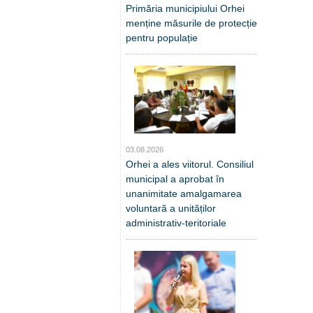
Primăria municipiului Orhei
menține măsurile de protecție
pentru populație
03.08.2026
Orhei a ales viitorul. Consiliul
municipal a aprobat în
unanimitate amalgamarea
voluntară a unităților
administrativ-teritoriale