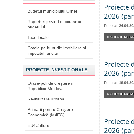
Proiecte d
Bugetul municipiului Orhei
2026 (par
Raporturi privind executarea
Publicat:
24.06.20
bugetului
Taxe locale
CITEŞTE MAI MU
Cotele pe bunurile imobiliare și
impozitul funciar
Proiecte d
PROIECTE INVESTIȚIONALE
2026 (part
Orașe-poli de creștere în
Publicat:
18.06.20
Republica Moldova
CITEŞTE MAI MU
Revitalizare urbană
Primarii pentru Creștere
Economică (M4EG)
Proiecte d
EU4Culture
2026 (part