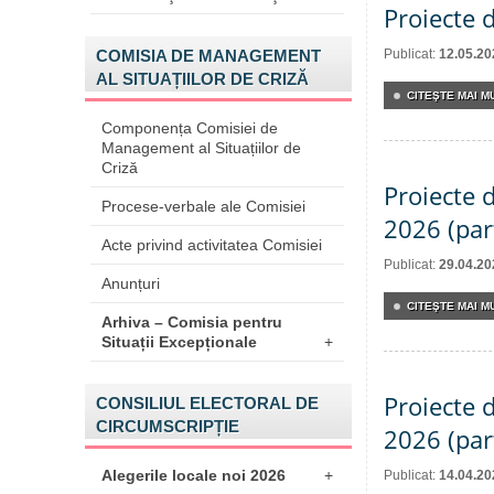
Proiecte 
COMISIA DE MANAGEMENT
Publicat:
12.05.20
AL SITUAȚIILOR DE CRIZĂ
CITEŞTE MAI MU
Componența Comisiei de
Management al Situațiilor de
Criză
Proiecte d
Procese-verbale ale Comisiei
2026 (par
Acte privind activitatea Comisiei
Publicat:
29.04.20
Anunțuri
CITEŞTE MAI MU
Arhiva – Comisia pentru
Situații Excepționale
+
Proiecte d
CONSILIUL ELECTORAL DE
CIRCUMSCRIPȚIE
2026 (par
Alegerile locale noi 2026
+
Publicat:
14.04.20