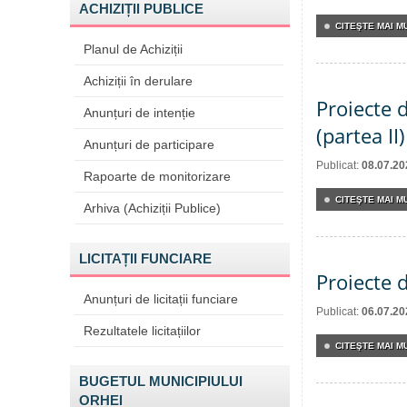
ACHIZIȚII PUBLICE
CITEŞTE MAI MU
Planul de Achiziții
Achiziții în derulare
Proiecte d
Anunțuri de intenție
(partea II)
Anunțuri de participare
Publicat:
08.07.20
Rapoarte de monitorizare
CITEŞTE MAI MU
Arhiva (Achiziții Publice)
LICITAȚII FUNCIARE
Proiecte d
Anunțuri de licitații funciare
Publicat:
06.07.20
Rezultatele licitațiilor
CITEŞTE MAI MU
BUGETUL MUNICIPIULUI
ORHEI