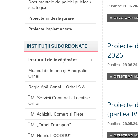
Documentele de politici publice /
Publicat:
11.06.20
strategice
Proiecte în desfășurare
CITEŞTE MAI MU
Proiecte implementate
Proiecte d
INSTITUȚII SUBORDONATE
2026
Instituții de învățământ
+
Publicat:
08.06.20
Muzeul de Istorie şi Etnografie
Orhei
CITEŞTE MAI MU
Regia Apă Canal – Orhei S.A.
Î.M. Servicii Comunal - Locative
Proiecte 
Orhei
(partea IV
Î.M. Achiziții, Comerț și Piețe
Publicat:
28.05.20
Î.M. „Orhei Transport”
Î.M. Hotelul ”CODRU”
CITEŞTE MAI MU