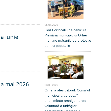
05.08.2026
Cod Portocaliu de caniculă:
na iunie
Primăria municipiului Orhei
menține măsurile de protecție
pentru populație
una mai 2026
03.08.2026
Orhei a ales viitorul. Consiliul
municipal a aprobat în
unanimitate amalgamarea
voluntară a unităților