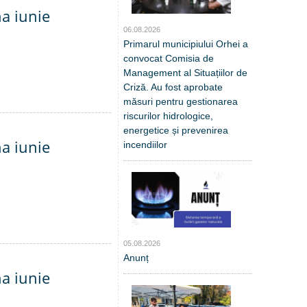
na iunie
06.08.2026
Primarul municipiului Orhei a
convocat Comisia de
Management al Situațiilor de
Criză. Au fost aprobate
măsuri pentru gestionarea
riscurilor hidrologice,
energetice și prevenirea
na iunie
incendiilor
05.08.2026
Anunț
na iunie