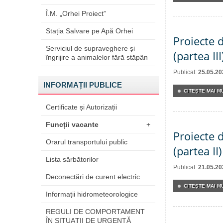
Î.M. „Orhei Proiect”
Stația Salvare pe Apă Orhei
Proiecte 
Serviciul de supraveghere și
(partea III
îngrijire a animalelor fără stăpân
Publicat:
25.05.20
INFORMAȚII PUBLICE
CITEŞTE MAI MU
Certificate și Autorizații
Funcții vacante
+
Proiecte 
Orarul transportului public
(partea II)
Lista sărbătorilor
Publicat:
21.05.20
Deconectări de curent electric
CITEŞTE MAI MU
Informații hidrometeorologice
REGULI DE COMPORTAMENT
ÎN SITUAŢII DE URGENŢĂ