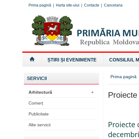
Prima pagină
|
Harta site-ului
|
Contacte
|
Cancelaria
ȘTIRI ȘI EVENIMENTE
CONSILIUL 
Prima pagină
SERVICII
Arhitectură
+
Proiecte
Comerț
Publicitate
Proiecte 
Alte servicii
decembrie