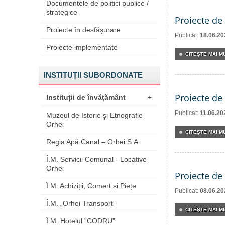
Documentele de politici publice /
strategice
Proiecte de 
Proiecte în desfășurare
Publicat:
18.06.20
Proiecte implementate
CITEŞTE MAI MU
INSTITUȚII SUBORDONATE
Proiecte de 
Instituții de învățământ
+
Publicat:
11.06.20
Muzeul de Istorie şi Etnografie
Orhei
CITEŞTE MAI MU
Regia Apă Canal – Orhei S.A.
Î.M. Servicii Comunal - Locative
Orhei
Proiecte de 
Î.M. Achiziții, Comerț și Piețe
Publicat:
08.06.20
Î.M. „Orhei Transport”
CITEŞTE MAI MU
Î.M. Hotelul ”CODRU”