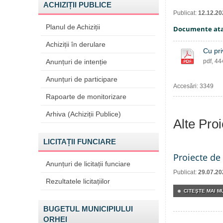
ACHIZIȚII PUBLICE
Publicat:
12.12.20
Planul de Achiziții
Documente at
Achiziții în derulare
Cu pri
Anunțuri de intenție
pdf, 4
Anunțuri de participare
Accesări: 3349
Rapoarte de monitorizare
Arhiva (Achiziții Publice)
Alte Pro
LICITAȚII FUNCIARE
Proiecte de 
Anunțuri de licitații funciare
Publicat:
29.07.20
Rezultatele licitațiilor
CITEŞTE MAI MU
BUGETUL MUNICIPIULUI
ORHEI