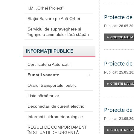
Î.M. „Orhei Proiect”
Proiecte de 
Stația Salvare pe Apă Orhei
Publicat:
28.05.20
Serviciul de supraveghere și
îngrijire a animalelor fără stăpân
CITEŞTE MAI MU
INFORMAȚII PUBLICE
Proiecte de 
Certificate și Autorizații
Publicat:
25.05.20
Funcții vacante
+
CITEŞTE MAI MU
Orarul transportului public
Lista sărbătorilor
Deconectări de curent electric
Proiecte de 
Informații hidrometeorologice
Publicat:
21.05.20
REGULI DE COMPORTAMENT
CITEŞTE MAI MU
ÎN SITUAŢII DE URGENŢĂ