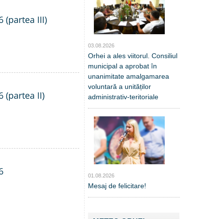
 (partea III)
03.08.2026
Orhei a ales viitorul. Consiliul
municipal a aprobat în
unanimitate amalgamarea
voluntară a unităților
 (partea II)
administrativ-teritoriale
6
01.08.2026
Mesaj de felicitare!