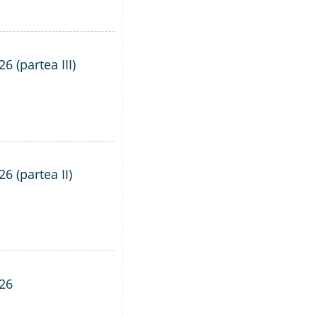
6 (partea III)
6 (partea II)
026