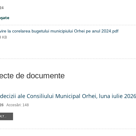
24
aşate
vire la corelarea bugetului municipiului Orhei pe anul 2024.pdf
44 KB
iecte de documente
decizii ale Consiliului Municipal Orhei, luna iulie 2026 
26
Accesări: 148
LT...