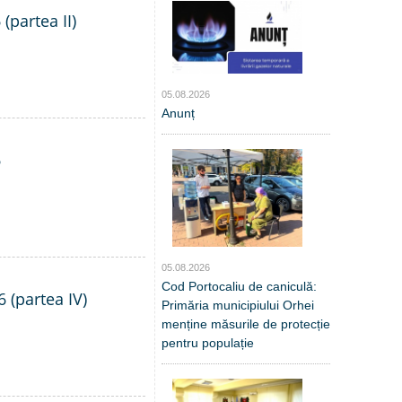
(partea II)
05.08.2026
Anunț
6
05.08.2026
Cod Portocaliu de caniculă:
6 (partea IV)
Primăria municipiului Orhei
menține măsurile de protecție
pentru populație