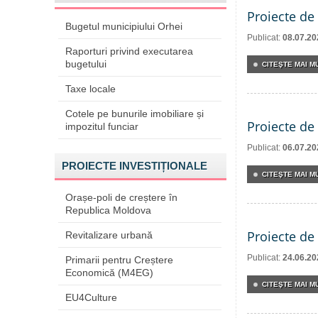
Proiecte de 
Bugetul municipiului Orhei
Publicat:
08.07.20
Raporturi privind executarea
bugetului
CITEŞTE MAI MU
Taxe locale
Cotele pe bunurile imobiliare și
Proiecte de 
impozitul funciar
Publicat:
06.07.20
PROIECTE INVESTIȚIONALE
CITEŞTE MAI MU
Orașe-poli de creștere în
Republica Moldova
Proiecte de 
Revitalizare urbană
Publicat:
24.06.20
Primarii pentru Creștere
Economică (M4EG)
CITEŞTE MAI MU
EU4Culture