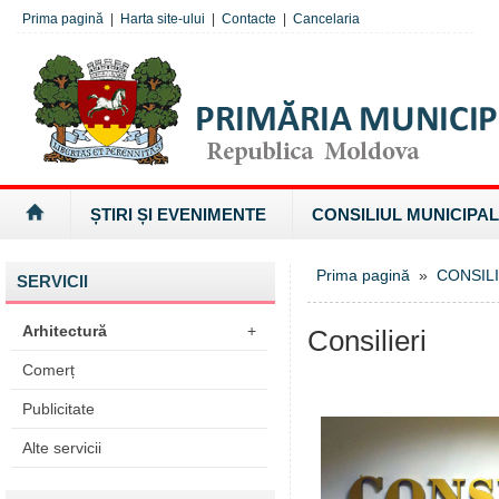
Prima pagină
|
Harta site-ului
|
Contacte
|
Cancelaria
ȘTIRI ȘI EVENIMENTE
CONSILIUL MUNICIPAL
Prima pagină
»
CONSILI
SERVICII
Arhitectură
+
Consilieri
Comerț
Publicitate
Alte servicii