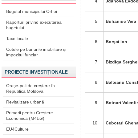
Jdanova Evdoc
Bugetul municipiului Orhei
Buhaniuc Vera
Raporturi privind executarea
bugetului
Taxe locale
Borșci Ion
Cotele pe bunurile imobiliare și
impozitul funciar
Bîzdîga Serghe
PROIECTE INVESTIȚIONALE
Balteanu Const
Orașe-poli de creștere în
Republica Moldova
Revitalizare urbană
Botnari Valenti
Primarii pentru Creștere
Economică (M4EG)
Cebotari Ghen
EU4Culture