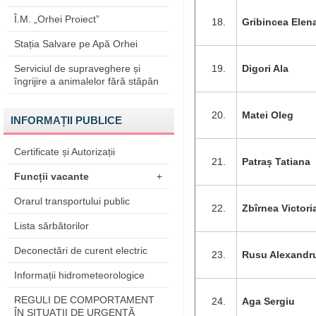
Î.M. „Orhei Proiect”
Gribincea Elen
Stația Salvare pe Apă Orhei
Serviciul de supraveghere și
Digori Ala
îngrijire a animalelor fără stăpân
Matei Oleg
INFORMAȚII PUBLICE
Certificate și Autorizații
Patraș Tatiana
Funcții vacante
+
Orarul transportului public
Zbîrnea Victori
Lista sărbătorilor
Deconectări de curent electric
Rusu Alexandr
Informații hidrometeorologice
REGULI DE COMPORTAMENT
Aga Sergiu
ÎN SITUAŢII DE URGENŢĂ