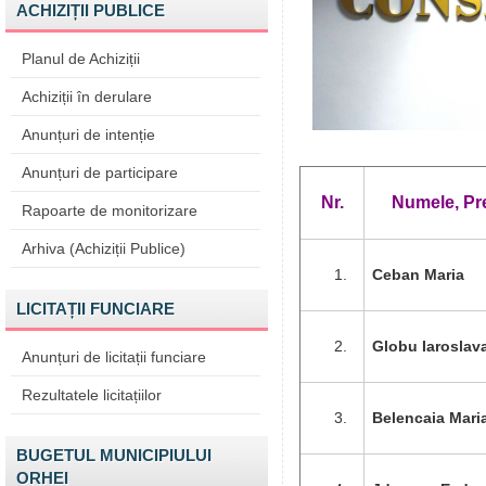
ACHIZIȚII PUBLICE
Planul de Achiziții
Achiziții în derulare
Anunțuri de intenție
Anunțuri de participare
Nr.
Numele, Pr
Rapoarte de monitorizare
Arhiva (Achiziții Publice)
Ceban Maria
LICITAȚII FUNCIARE
Globu Iaroslav
Anunțuri de licitații funciare
Rezultatele licitațiilor
Belencaia Mari
BUGETUL MUNICIPIULUI
ORHEI