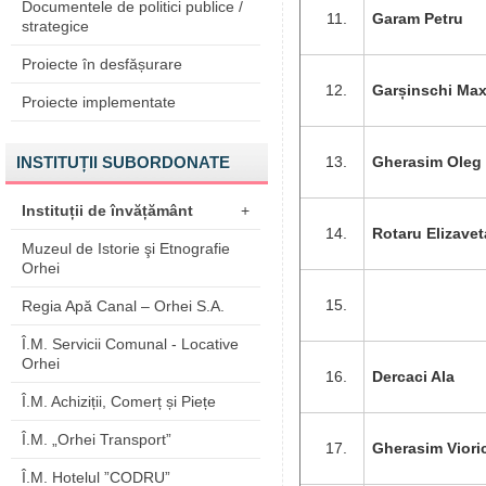
Documentele de politici publice /
Garam Petru
strategice
Proiecte în desfășurare
Garșinschi Ma
Proiecte implementate
INSTITUȚII SUBORDONATE
Gherasim Oleg
Instituții de învățământ
+
Rotaru Elizavet
Muzeul de Istorie şi Etnografie
Orhei
Regia Apă Canal – Orhei S.A.
Î.M. Servicii Comunal - Locative
Orhei
Dercaci Ala
Î.M. Achiziții, Comerț și Piețe
Î.M. „Orhei Transport”
Gherasim Viori
Î.M. Hotelul ”CODRU”