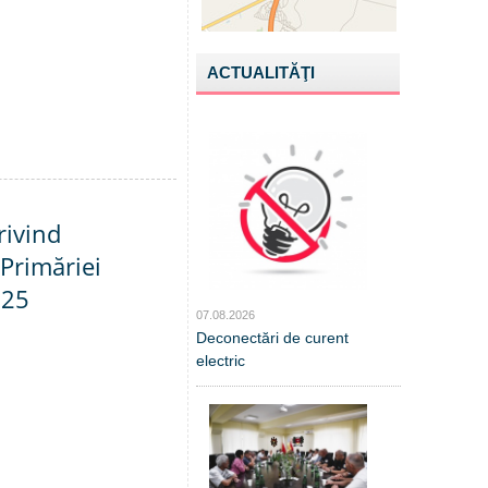
ACTUALITĂŢI
rivind
Primăriei
025
07.08.2026
Deconectări de curent
electric