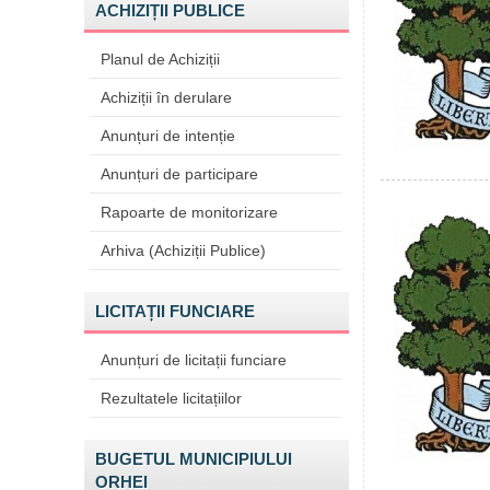
ACHIZIȚII PUBLICE
Planul de Achiziții
Achiziții în derulare
Anunțuri de intenție
Anunțuri de participare
Rapoarte de monitorizare
Arhiva (Achiziții Publice)
LICITAȚII FUNCIARE
Anunțuri de licitații funciare
Rezultatele licitațiilor
BUGETUL MUNICIPIULUI
ORHEI