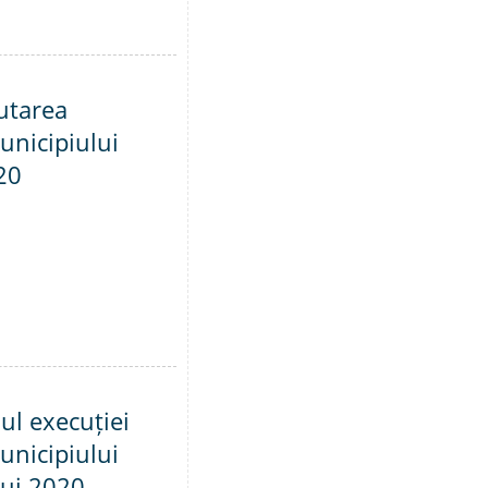
utarea
unicipiului
20
ul execuției
unicipiului
lui 2020