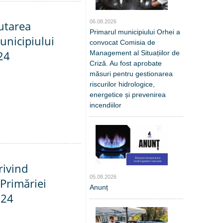
06.08.2026
utarea
Primarul municipiului Orhei a
unicipiului
convocat Comisia de
24
Management al Situațiilor de
Criză. Au fost aprobate
măsuri pentru gestionarea
riscurilor hidrologice,
energetice și prevenirea
incendiilor
rivind
05.08.2026
Primăriei
Anunț
024