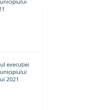
unicipiului
21
ul execuției
unicipiului
lui 2021