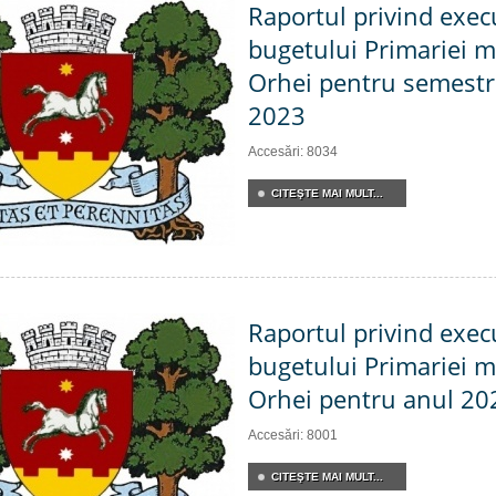
Raportul privind exec
bugetului Primariei m
Orhei pentru semestru
2023
Accesări: 8034
CITEŞTE MAI MULT...
Raportul privind exec
bugetului Primariei m
Orhei pentru anul 20
Accesări: 8001
CITEŞTE MAI MULT...