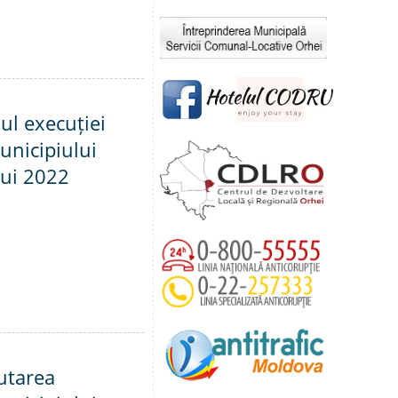
ul execuției
unicipiului
lui 2022
utarea