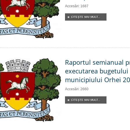
Accesări: 1687
CITEŞTE MAI MULT...
Raportul semianual p
executarea bugetului 
municipiului Orhei 2
Accesări: 2660
CITEŞTE MAI MULT...