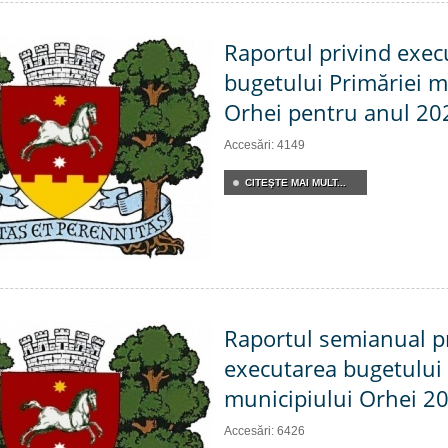
Raportul privind exec
bugetului Primăriei m
Orhei pentru anul 20
Accesări: 4149
CITEŞTE MAI MULT...
Raportul semianual p
executarea bugetului 
municipiului Orhei 2
Accesări: 6426