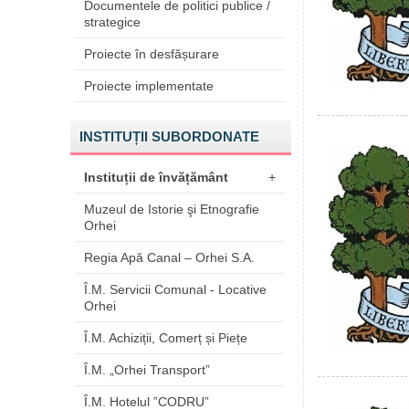
Documentele de politici publice /
strategice
Proiecte în desfășurare
Proiecte implementate
INSTITUȚII SUBORDONATE
Instituții de învățământ
+
Muzeul de Istorie şi Etnografie
Orhei
Regia Apă Canal – Orhei S.A.
Î.M. Servicii Comunal - Locative
Orhei
Î.M. Achiziții, Comerț și Piețe
Î.M. „Orhei Transport”
Î.M. Hotelul ”CODRU”