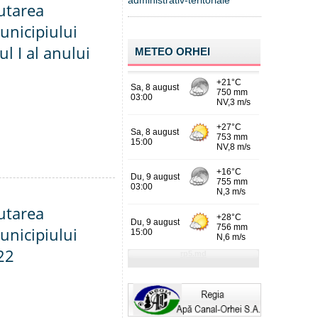
administrativ-teritoriale
utarea
unicipiului
l I al anului
METEO ORHEI
utarea
unicipiului
22