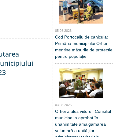
05.08.2026
Cod Portocaliu de caniculă:
Primăria municipiului Orhei
menține măsurile de protecție
utarea
pentru populație
unicipiului
23
03.08.2026
Orhei a ales viitorul. Consiliul
municipal a aprobat în
unanimitate amalgamarea
voluntară a unităților