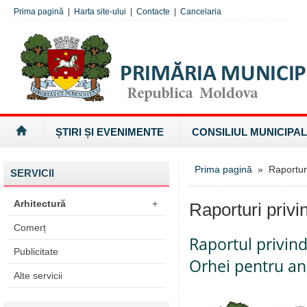
Prima pagină
|
Harta site-ului
|
Contacte
|
Cancelaria
ȘTIRI ȘI EVENIMENTE
CONSILIUL MUNICIPAL
Prima pagină
» Raporturi 
SERVICII
Arhitectură
+
Raporturi privi
Comerț
Raportul privin
Publicitate
Orhei pentru an
Alte servicii