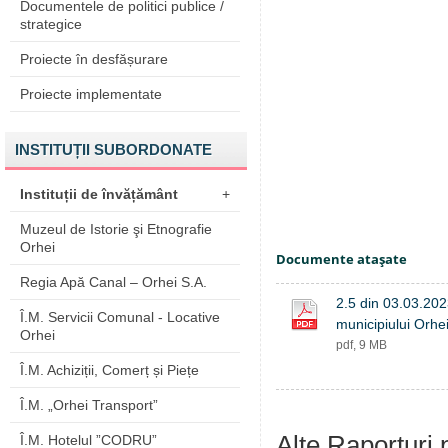
Documentele de politici publice /
strategice
Proiecte în desfășurare
Proiecte implementate
INSTITUȚII SUBORDONATE
Instituții de învățământ
+
Muzeul de Istorie şi Etnografie
Orhei
Documente ataşate
Regia Apă Canal – Orhei S.A.
2.5 din 03.03.202
Î.M. Servicii Comunal - Locative
municipiului Orhe
Orhei
pdf, 9 MB
Î.M. Achiziții, Comerț și Piețe
Î.M. „Orhei Transport”
Alte Raporturi 
Î.M. Hotelul ”CODRU”