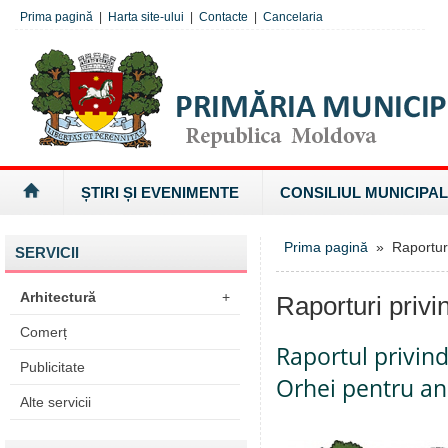
Prima pagină
|
Harta site-ului
|
Contacte
|
Cancelaria
ȘTIRI ȘI EVENIMENTE
CONSILIUL MUNICIPAL
Prima pagină
» Raporturi 
SERVICII
Arhitectură
+
Raporturi privi
Comerț
Raportul privin
Publicitate
Orhei pentru an
Alte servicii