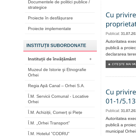
Documentele de politici publice /
strategice
Cu privir
Proiecte în desfășurare
proprieta
Proiecte implementate
Publicat:
31.07.20
Autoritatea exe
INSTITUȚII SUBORDONATE
publică a proiec
declararea tere
Instituții de învățământ
+
CITEŞTE MAI MU
Muzeul de Istorie şi Etnografie
Orhei
Regia Apă Canal – Orhei S.A.
Cu privire
Î.M. Servicii Comunal - Locative
01-1/5.13
Orhei
Publicat:
31.07.20
Î.M. Achiziții, Comerț și Piețe
Autoritatea exe
Î.M. „Orhei Transport”
publică a proiec
municipal Orhei
Î.M. Hotelul ”CODRU”