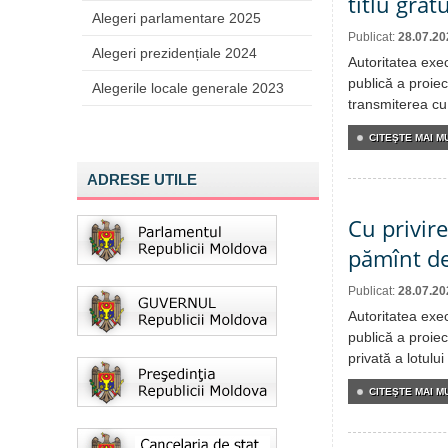
titlu grat
Alegeri parlamentare 2025
Publicat:
28.07.20
Alegeri prezidențiale 2024
Autoritatea exe
publică a proiec
Alegerile locale generale 2023
transmiterea cu 
CITEŞTE MAI MU
ADRESE UTILE
Cu privire
pămînt de
Publicat:
28.07.20
Autoritatea exe
publică a proiec
privată a lotulu
CITEŞTE MAI MU