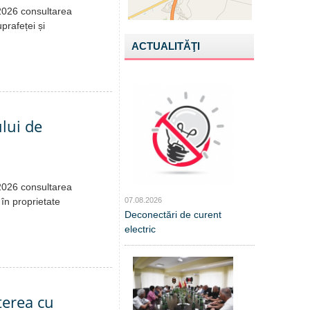
.2026 consultarea
prafeței și
ACTUALITĂŢI
ului de
.2026 consultarea
 în proprietate
07.08.2026
Deconectări de curent
electric
terea cu