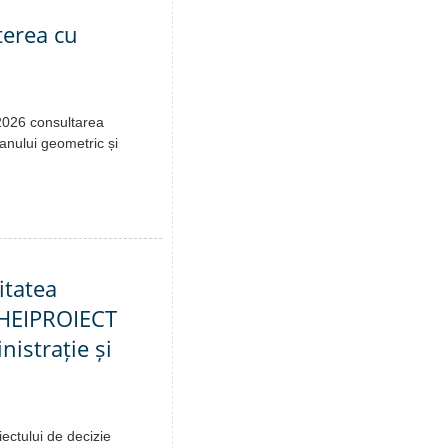
terea cu
.2026 consultarea
lanului geometric și
itatea
RHEIPROIECT
nistrație și
ectului de decizie