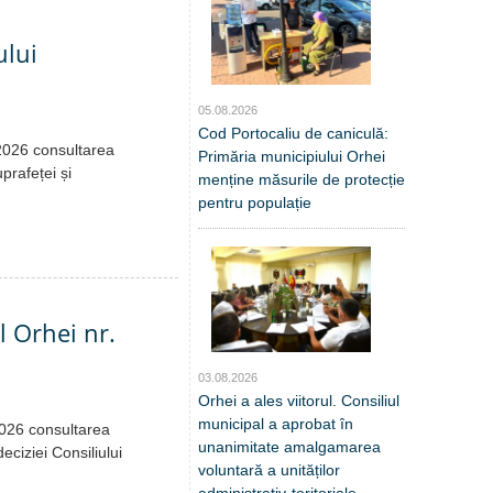
ului
05.08.2026
Cod Portocaliu de caniculă:
.2026 consultarea
Primăria municipiului Orhei
prafeței și
menține măsurile de protecție
pentru populație
l Orhei nr.
03.08.2026
Orhei a ales viitorul. Consiliul
municipal a aprobat în
2026 consultarea
unanimitate amalgamarea
eciziei Consiliului
voluntară a unităților