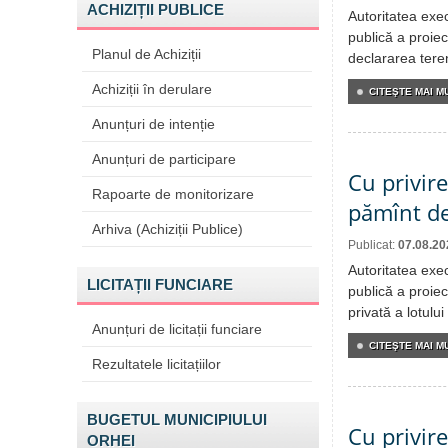
ACHIZIȚII PUBLICE
Autoritatea exe
publică a proiec
Planul de Achiziții
declararea tere
Achiziții în derulare
CITEŞTE MAI MU
Anunțuri de intenție
Anunțuri de participare
Cu privire
Rapoarte de monitorizare
pămînt de
Arhiva (Achiziții Publice)
Publicat:
07.08.20
Autoritatea exe
LICITAȚII FUNCIARE
publică a proiec
privată a lotulu
Anunțuri de licitații funciare
CITEŞTE MAI MU
Rezultatele licitațiilor
BUGETUL MUNICIPIULUI
Cu privir
ORHEI