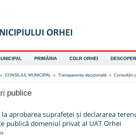
MUNICIPAL
PRIMĂRIA
CDLR ORHEI
DESCOPER
»
CONSILIUL MUNICIPAL
»
Transparența decizională
» Consultări p
ri publice
e la aprobarea suprafeței și declararea teren
te publică domeniul privat al UAT Orhei
26