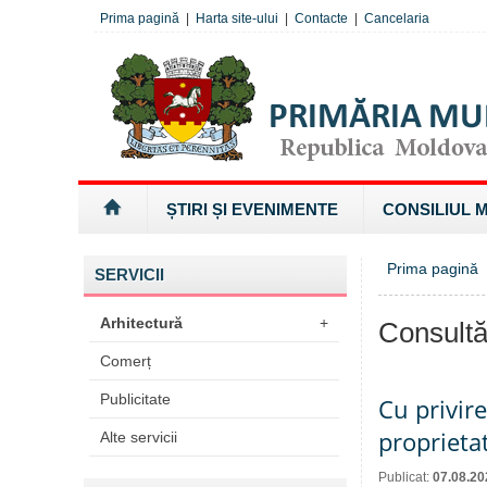
Prima pagină
|
Harta site-ului
|
Contacte
|
Cancelaria
ȘTIRI ȘI EVENIMENTE
CONSILIUL 
Prima pagină
SERVICII
Arhitectură
+
Consultă
Comerț
Publicitate
Cu privir
proprieta
Alte servicii
Publicat:
07.08.20