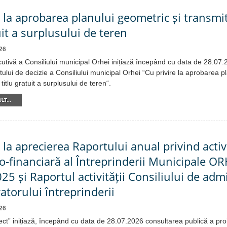
e la aprobarea planului geometric și transmi
uit a surplusului de teren
26
cutivă a Consiliului municipal Orhei inițiază începând cu data de 28.07
tului de decizie a Consiliului municipal Orhei “Cu privire la aprobarea p
titlu gratuit a surplusului de teren“.
LT...
 la aprecierea Raportului anual privind activ
-financiară al Întreprinderii Municipale O
25 și Raportul activității Consiliului de admi
atorului întreprinderii
26
ect” inițiază, începând cu data de 28.07.2026 consultarea publică a proi