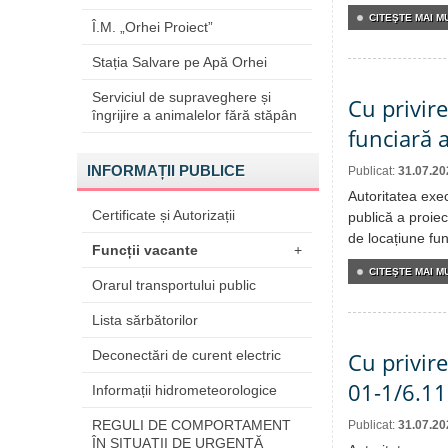
CITEŞTE MAI MU
Î.M. „Orhei Proiect”
Stația Salvare pe Apă Orhei
Serviciul de supraveghere și
Cu privire
îngrijire a animalelor fără stăpân
funciară 
INFORMAȚII PUBLICE
Publicat:
31.07.20
Autoritatea exe
Certificate și Autorizații
publică a proiec
de locațiune fun
Funcții vacante
+
CITEŞTE MAI MU
Orarul transportului public
Lista sărbătorilor
Deconectări de curent electric
Cu privire
01-1/6.11
Informații hidrometeorologice
REGULI DE COMPORTAMENT
Publicat:
31.07.20
ÎN SITUAŢII DE URGENŢĂ