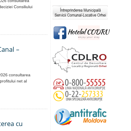
2026 consultarea
eciziei Consiliului
Canal –
.2026 consultarea
rofitului net al
terea cu