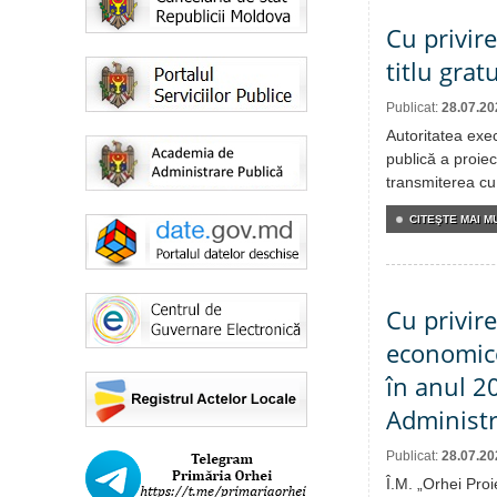
Cu privir
titlu grat
Publicat:
28.07.20
Autoritatea exe
publică a proiec
transmiterea cu 
CITEŞTE MAI MU
Cu privire
economico
în anul 20
Administr
Publicat:
28.07.20
Î.M. „Orhei Proi