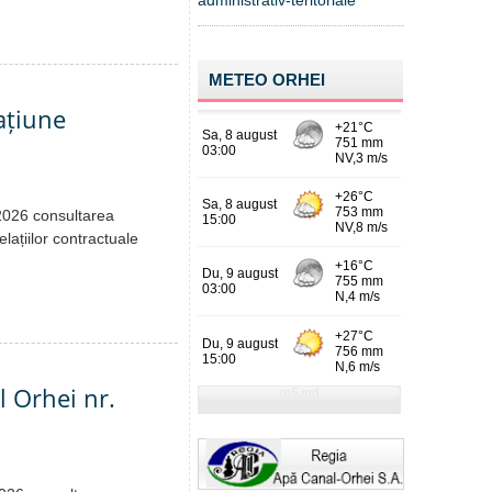
administrativ-teritoriale
METEO ORHEI
cațiune
.2026 consultarea
elațiilor contractuale
l Orhei nr.