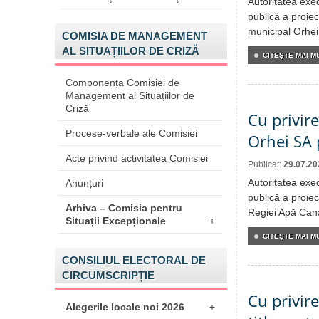
Autoritatea exe
publică a proiec
municipal Orhei
COMISIA DE MANAGEMENT
AL SITUAȚIILOR DE CRIZĂ
CITEŞTE MAI MU
Componența Comisiei de
Management al Situațiilor de
Criză
Cu privire
Procese-verbale ale Comisiei
Orhei SA 
Acte privind activitatea Comisiei
Publicat:
29.07.20
Autoritatea exe
Anunțuri
publică a proiec
Arhiva – Comisia pentru
Regiei Apă Cana
Situații Excepționale
+
CITEŞTE MAI MU
CONSILIUL ELECTORAL DE
CIRCUMSCRIPȚIE
Cu privir
Alegerile locale noi 2026
+