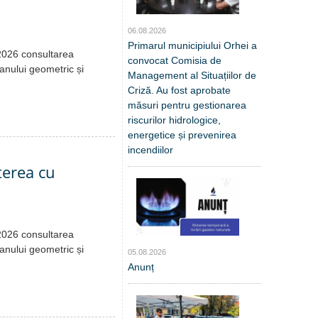
06.08.2026
Primarul municipiului Orhei a
.2026 consultarea
convocat Comisia de
lanului geometric și
Management al Situațiilor de
Criză. Au fost aprobate
măsuri pentru gestionarea
riscurilor hidrologice,
energetice și prevenirea
incendiilor
terea cu
.2026 consultarea
lanului geometric și
05.08.2026
Anunț