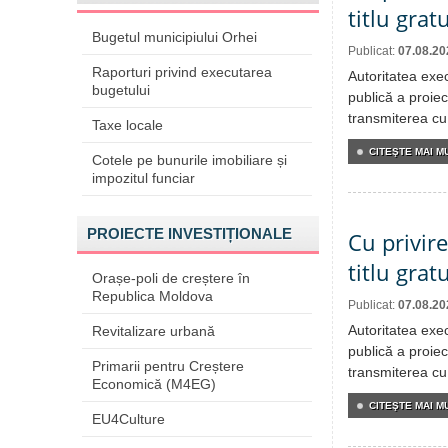
titlu grat
Bugetul municipiului Orhei
Publicat:
07.08.20
Raporturi privind executarea
Autoritatea exe
bugetului
publică a proiec
transmiterea cu 
Taxe locale
CITEŞTE MAI MU
Cotele pe bunurile imobiliare și
impozitul funciar
PROIECTE INVESTIȚIONALE
Cu privir
titlu grat
Orașe-poli de creștere în
Republica Moldova
Publicat:
07.08.20
Autoritatea exe
Revitalizare urbană
publică a proiec
Primarii pentru Creștere
transmiterea cu 
Economică (M4EG)
CITEŞTE MAI MU
EU4Culture