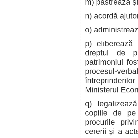
m) păstrează şi 
n) acordă ajutor 
o) administrează
p) eliberează 
dreptul de pr
patrimoniul fos
procesul-verb
întreprinderi
Ministerul Eco
q) legalizeaz
copiile de pe
procurile priv
cererii și a ac