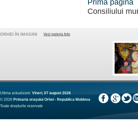
Prima pagină
Consiliului mu
ORHEI ÎN IMAGINI
Vezi galeria foto
Ultima actualizare:
Vineri, 07 august 2026
© 2026
Primaria orașului Orhei - Republica Moldova
Toate drepturile rezervate