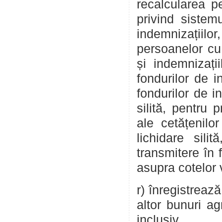
recalcularea p
privind sistem
indemnizațiilo
persoanelor cu d
și indemnizații
fondurilor de i
fondurilor de i
silită, pentru 
ale cetățenil
lichidare sili
transmitere în 
asupra cotelor v
r) înregistreaz
altor bunuri a
inclusiv.