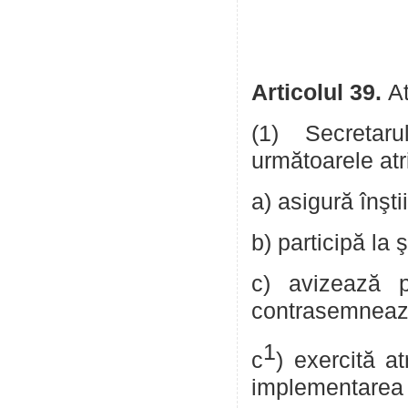
Articolul 39.
At
(1) Secretaru
următoarele atr
a) asigură înşti
b) participă la 
c) avizează pr
contrasemnează
1
c
) exercită at
implementarea pr