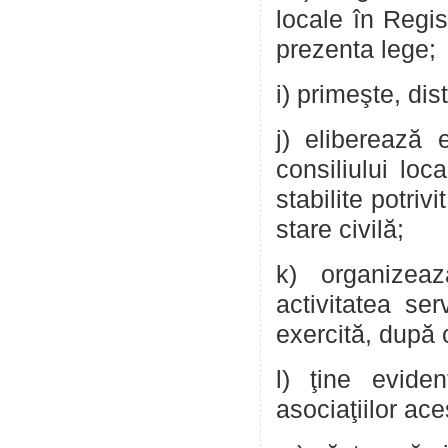
locale în Regis
prezenta lege;
i) primeşte, dis
j) eliberează 
consiliului loc
stabilite potriv
stare civilă;
k) organizea
activitatea ser
exercită, după c
l) ţine eviden
asociaţiilor ac