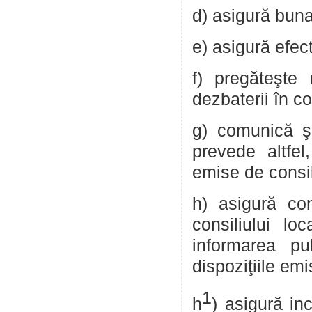
d) asigură buna
e) asigură efect
f) pregăteşte
dezbaterii în co
g) comunică ş
prevede altfel,
emise de consil
h) asigură con
consiliului lo
informarea pub
dispoziţiile em
1
h
) asigură inc