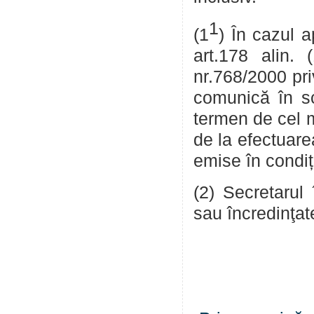
1
(1
) În cazul a
art.178 alin.
nr.768/2000 priv
comunică în sc
termen de cel m
de la efectuarea
emise în condiții
(2) Secretarul 
sau încredinţate