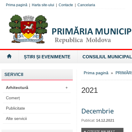
Prima pagină
|
Harta site-ului
|
Contacte
|
Cancelaria
ȘTIRI ȘI EVENIMENTE
CONSILIUL MUNICIPAL
Prima pagină
»
PRIMĂR
SERVICII
Arhitectură
+
2021
Comerț
Publicitate
Decembrie
Alte servicii
Publicat:
14.12.2021
CITEŞTE MAI MULT...