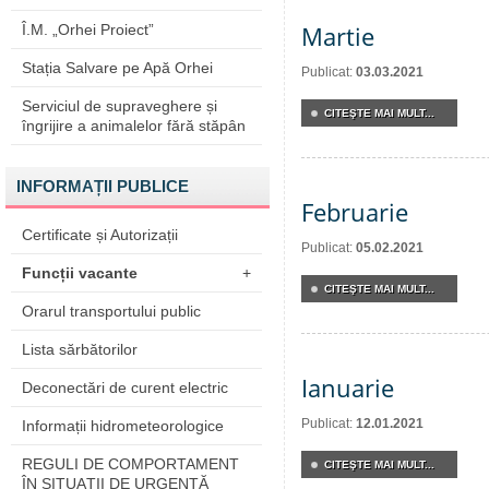
Martie
Î.M. „Orhei Proiect”
Stația Salvare pe Apă Orhei
Publicat:
03.03.2021
Serviciul de supraveghere și
CITEŞTE MAI MULT...
îngrijire a animalelor fără stăpân
INFORMAȚII PUBLICE
Februarie
Certificate și Autorizații
Publicat:
05.02.2021
Funcții vacante
+
CITEŞTE MAI MULT...
Orarul transportului public
Lista sărbătorilor
Ianuarie
Deconectări de curent electric
Publicat:
12.01.2021
Informații hidrometeorologice
REGULI DE COMPORTAMENT
CITEŞTE MAI MULT...
ÎN SITUAŢII DE URGENŢĂ