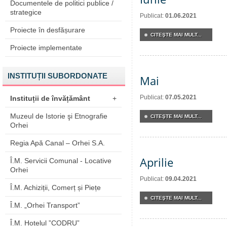
Documentele de politici publice /
strategice
Publicat:
01.06.2021
Proiecte în desfășurare
CITEŞTE MAI MULT...
Proiecte implementate
INSTITUȚII SUBORDONATE
Mai
Publicat:
07.05.2021
Instituții de învățământ
+
Muzeul de Istorie şi Etnografie
CITEŞTE MAI MULT...
Orhei
Regia Apă Canal – Orhei S.A.
Aprilie
Î.M. Servicii Comunal - Locative
Orhei
Publicat:
09.04.2021
Î.M. Achiziții, Comerț și Piețe
CITEŞTE MAI MULT...
Î.M. „Orhei Transport”
Î.M. Hotelul ”CODRU”