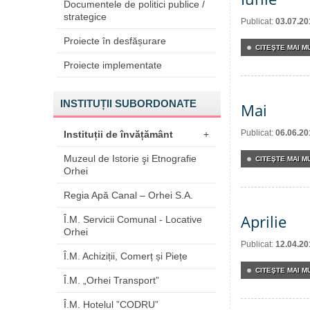
Documentele de politici publice /
strategice
Publicat:
03.07.20
Proiecte în desfășurare
CITEŞTE MAI MU
Proiecte implementate
INSTITUȚII SUBORDONATE
Mai
Publicat:
06.06.20
Instituții de învățământ
+
Muzeul de Istorie şi Etnografie
CITEŞTE MAI MU
Orhei
Regia Apă Canal – Orhei S.A.
Aprilie
Î.M. Servicii Comunal - Locative
Orhei
Publicat:
12.04.20
Î.M. Achiziții, Comerț și Piețe
CITEŞTE MAI MU
Î.M. „Orhei Transport”
Î.M. Hotelul ”CODRU”