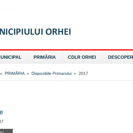
MUNICIPAL
PRIMĂRIA
CDLR ORHEI
DESCOPER
»
PRIMĂRIA
»
Dispozițiile Primarului
» 2017
e
17
LT...