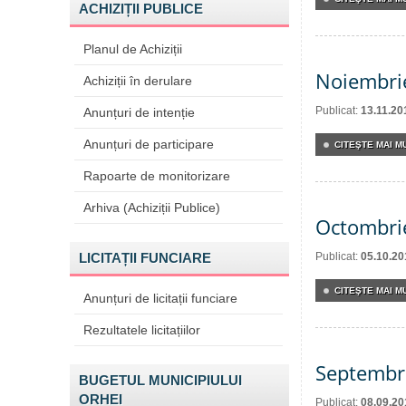
ACHIZIȚII PUBLICE
Planul de Achiziții
Noiembri
Achiziții în derulare
Publicat:
13.11.20
Anunțuri de intenție
Anunțuri de participare
CITEŞTE MAI MU
Rapoarte de monitorizare
Arhiva (Achiziții Publice)
Octombri
LICITAȚII FUNCIARE
Publicat:
05.10.20
CITEŞTE MAI MU
Anunțuri de licitații funciare
Rezultatele licitațiilor
Septembr
BUGETUL MUNICIPIULUI
ORHEI
Publicat:
08.09.20