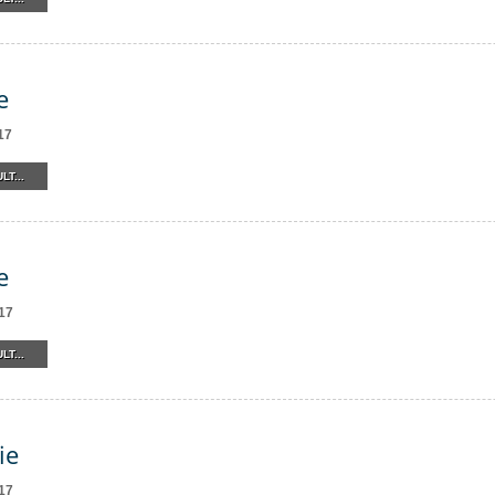
e
17
LT...
e
17
LT...
ie
17