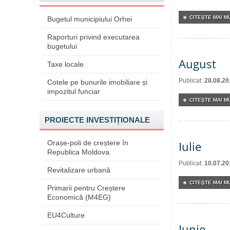
CITEŞTE MAI MU
Bugetul municipiului Orhei
Raporturi privind executarea
bugetului
August
Taxe locale
Publicat:
28.08.20
Cotele pe bunurile imobiliare și
impozitul funciar
CITEŞTE MAI MU
PROIECTE INVESTIȚIONALE
Orașe-poli de creștere în
Iulie
Republica Moldova
Publicat:
10.07.20
Revitalizare urbană
CITEŞTE MAI MU
Primarii pentru Creștere
Economică (M4EG)
EU4Culture
Iunie