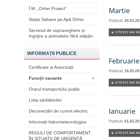
Martie
Î.M. „Orhei Proiect”
Stația Salvare pe Apă Orhei
Publicat:
20.03.20
Serviciul de supraveghere și
CITEŞTE MAI MU
îngrijire a animalelor fără stăpân
INFORMAȚII PUBLICE
Februarie
Certificate și Autorizații
Publicat:
16.02.20
Funcții vacante
+
CITEŞTE MAI MU
Orarul transportului public
Lista sărbătorilor
Ianuarie
Deconectări de curent electric
Publicat:
01.02.20
Informații hidrometeorologice
REGULI DE COMPORTAMENT
CITEŞTE MAI MU
ÎN SITUAŢII DE URGENŢĂ