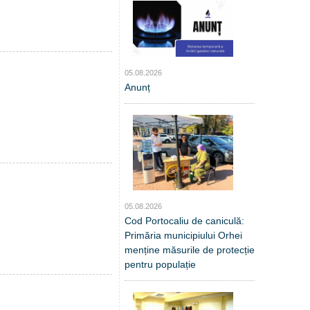
05.08.2026
Anunț
05.08.2026
Cod Portocaliu de caniculă:
Primăria municipiului Orhei
menține măsurile de protecție
pentru populație