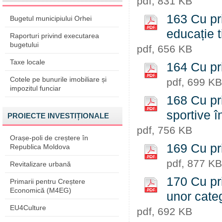
pdf, 831 KB
163 Cu pri
Bugetul municipiului Orhei
educație 
Raporturi privind executarea
bugetului
pdf, 656 KB
Taxe locale
164 Cu pri
Cotele pe bunurile imobiliare și
pdf, 699 KB
impozitul funciar
168 Cu pri
sportive î
PROIECTE INVESTIȚIONALE
pdf, 756 KB
Orașe-poli de creștere în
169 Cu pri
Republica Moldova
pdf, 877 KB
Revitalizare urbană
170 Cu pri
Primarii pentru Creștere
Economică (M4EG)
unor categ
EU4Culture
pdf, 692 KB