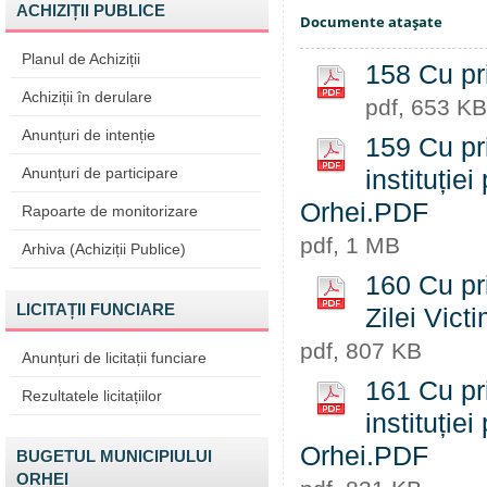
ACHIZIȚII PUBLICE
Documente ataşate
Planul de Achiziții
158 Cu pri
Achiziții în derulare
pdf, 653 KB
Anunțuri de intenție
159 Cu pri
Anunțuri de participare
instituție
Orhei.PDF
Rapoarte de monitorizare
pdf, 1 MB
Arhiva (Achiziții Publice)
160 Cu pri
LICITAȚII FUNCIARE
Zilei Vict
pdf, 807 KB
Anunțuri de licitații funciare
161 Cu pri
Rezultatele licitațiilor
instituție
Orhei.PDF
BUGETUL MUNICIPIULUI
ORHEI