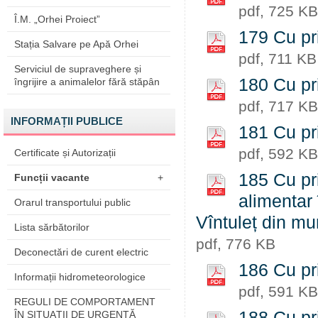
pdf, 725 KB
Î.M. „Orhei Proiect”
179 Cu pri
Stația Salvare pe Apă Orhei
pdf, 711 KB
Serviciul de supraveghere și
180 Cu pri
îngrijire a animalelor fără stăpân
pdf, 717 KB
INFORMAȚII PUBLICE
181 Cu pri
pdf, 592 KB
Certificate și Autorizații
185 Cu pri
Funcții vacante
+
alimentar 
Orarul transportului public
Vîntuleț din m
Lista sărbătorilor
pdf, 776 KB
Deconectări de curent electric
186 Cu pri
Informații hidrometeorologice
pdf, 591 KB
REGULI DE COMPORTAMENT
188 Cu pri
ÎN SITUAŢII DE URGENŢĂ