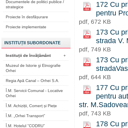
Documentele de politici publice /
172 Cu pri
strategice
pentru Pro
Proiecte în desfășurare
pdf, 672 KB
Proiecte implementate
173 Cu priv
strada V.
INSTITUȚII SUBORDONATE
pdf, 749 KB
Instituții de învățământ
+
173 Cu priv
Muzeul de Istorie şi Etnografie
stradaVas
Orhei
pdf, 644 KB
Regia Apă Canal – Orhei S.A.
177 Cu pr
Î.M. Servicii Comunal - Locative
pentru aut
Orhei
str. M.Sadove
Î.M. Achiziții, Comerț și Piețe
pdf, 743 KB
Î.M. „Orhei Transport”
178 Cu pri
Î.M. Hotelul ”CODRU”