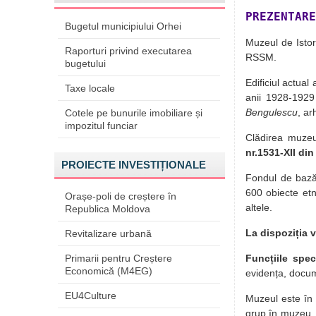
PREZENTARE
Bugetul municipiului Orhei
Muzeul de Istori
Raporturi privind executarea
RSSM.
bugetului
Edificiul actual
Taxe locale
anii 1928-1929 
Bengulescu
, ar
Cotele pe bunurile imobiliare și
impozitul funciar
Clădirea muzeu
nr.1531-XII din
PROIECTE INVESTIȚIONALE
Fondul de bază
600 obiecte etn
Orașe-poli de creștere în
altele.
Republica Moldova
La dispoziția v
Revitalizare urbană
Primarii pentru Creștere
Funcțiile spec
Economică (M4EG)
evidența, docum
EU4Culture
Muzeul este în 
grup în muzeu, or