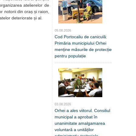
organizarea atelierelor de
r notorii din oraș și raion,
lor deteriorate și al.
05.08.2026
Cod Portocaliu de caniculă:
Primăria municipiului Orhei
menține măsurile de protecție
pentru populație
03.08.2026
Orhei a ales viitorul. Consiliul
municipal a aprobat în
unanimitate amalgamarea
voluntară a unităților