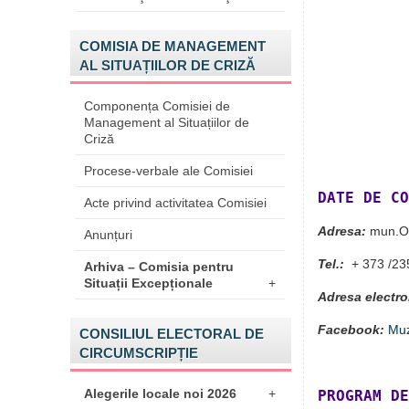
COMISIA DE MANAGEMENT
AL SITUAȚIILOR DE CRIZĂ
Componența Comisiei de
Management al Situațiilor de
Criză
Procese-verbale ale Comisiei
DATE DE CO
Acte privind activitatea Comisiei
Adresa:
mun.Orh
Anunțuri
Tel.:
+ 373 /235
Arhiva – Comisia pentru
Situații Excepționale
+
Adresa electro
Facebook:
Muz
CONSILIUL ELECTORAL DE
CIRCUMSCRIPȚIE
Alegerile locale noi 2026
+
PROGRAM DE