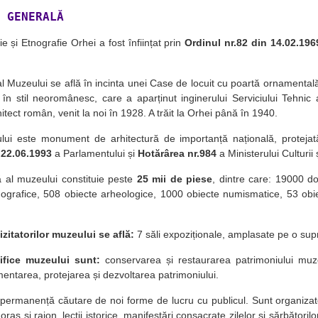
 GENERALĂ
e și Etnografie Orhei a fost înființat prin
Ordinul nr.82 din 14.02.196
 al Muzeului se află în incinta unei Case de locuit cu poartă ornamentală,
în stil neoromânesc, care a aparținut inginerului Serviciului Tehnic 
hitect român, venit la noi în 1928. A trăit la Orhei până în 1940.
lui este monument de arhitectură de importanță națională, proteja
 22.06.1993
a Parlamentului și
Hotărârea nr.984
a Ministerului Culturii
 al muzeului constituie peste
25 mii de piese
, dintre care: 19000 d
ografice, 508 obiecte arheologice, 1000 obiecte numismatice, 53 obie
izitatorilor muzeului se află:
7 săli expoziționale, amplasate pe o sup
ifice muzeului sunt:
conservarea și restaurarea patrimoniului muzeal
entarea, protejarea și dezvoltarea patrimoniului.
permanență căutare de noi forme de lucru cu publicul. Sunt organizate
aș și raion, lecții istorice, manifestări consacrate zilelor și sărbătorilor 