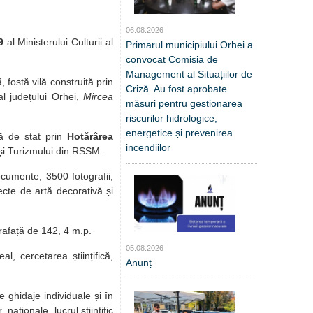
06.08.2026
9
al Ministerului Culturii al
Primarul municipiului Orhei a
convocat Comisia de
Management al Situațiilor de
 fostă vilă construită prin
Criză. Au fost aprobate
al județului Orhei,
Mircea
măsuri pentru gestionarea
riscurilor hidrologice,
energetice și prevenirea
tă de stat prin
Hotărârea
incendiilor
 și Turizmului din RSSM.
ocumente, 3500 fotografii,
cte de artă decorativă și
rafață de 142, 4 m.p.
05.08.2026
, cercetarea științifică,
Anunț
 ghidaje individuale și în
naționale, lucrul științific