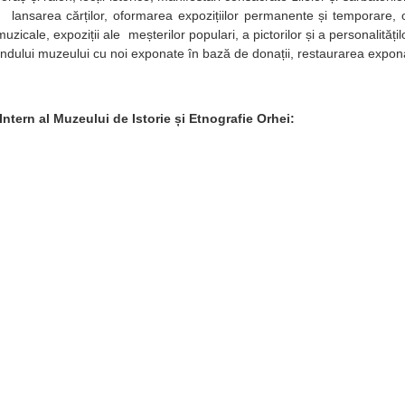
, lansarea cărților, oformarea expozițiilor permanente și temporare, 
uzicale, expoziții ale meșterilor populari, a pictorilor și a personalitățilo
dului muzeului cu noi exponate în bază de donații, restaurarea exponate
ntern al Muzeului de Istorie și Etnografie Orhei: