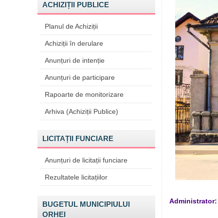
ACHIZIȚII PUBLICE
Planul de Achiziții
Achiziții în derulare
Anunțuri de intenție
Anunțuri de participare
Rapoarte de monitorizare
Arhiva (Achiziții Publice)
LICITAȚII FUNCIARE
Anunțuri de licitații funciare
Rezultatele licitațiilor
Administrator:
BUGETUL MUNICIPIULUI
ORHEI