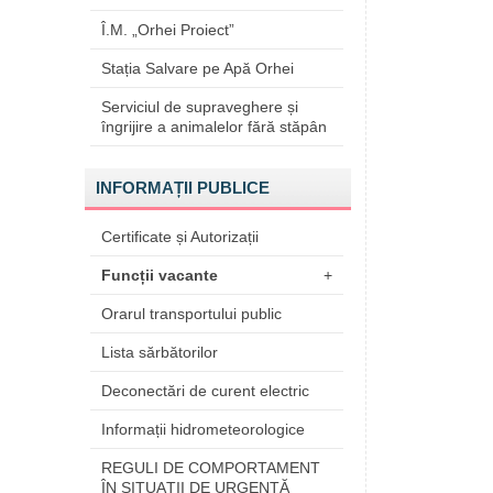
Î.M. „Orhei Proiect”
Stația Salvare pe Apă Orhei
Serviciul de supraveghere și
îngrijire a animalelor fără stăpân
INFORMAȚII PUBLICE
Certificate și Autorizații
Funcții vacante
+
Orarul transportului public
Lista sărbătorilor
Deconectări de curent electric
Informații hidrometeorologice
REGULI DE COMPORTAMENT
ÎN SITUAŢII DE URGENŢĂ