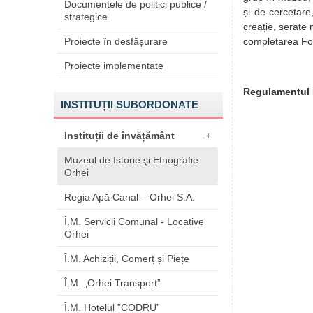
Documentele de politici publice /
și de cercetare
strategice
creație, serate m
Proiecte în desfășurare
completarea Fon
Proiecte implementate
Regulamentul I
INSTITUȚII SUBORDONATE
Instituții de învățământ
+
Muzeul de Istorie şi Etnografie
Orhei
Regia Apă Canal – Orhei S.A.
Î.M. Servicii Comunal - Locative
Orhei
Î.M. Achiziții, Comerț și Piețe
Î.M. „Orhei Transport”
Î.M. Hotelul ”CODRU”