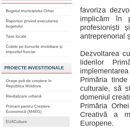
favoriza dezvol
Bugetul municipiului Orhei
implicăm în p
Raporturi privind executarea
profesioniști 
bugetului
antreprenorial ș
Taxe locale
Cotele pe bunurile imobiliare și
impozitul funciar
Dezvoltarea cu
liderilor Pri
PROIECTE INVESTIȚIONALE
implementarea
Primăria tinde 
Orașe-poli de creștere în
Republica Moldova
culturale, să 
domeniul creat
Revitalizare urbană
Primăria Orhei
Primarii pentru Creștere
Economică (M4EG)
Creativă a mu
EU4Culture
Europene.