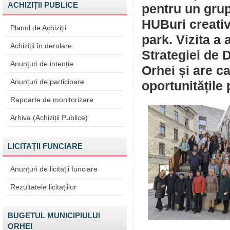
ACHIZIȚII PUBLICE
pentru un grup 
HUBuri creativ
Planul de Achiziții
park. Vizita a 
Achiziții în derulare
Strategiei de 
Anunțuri de intenție
Orhei și are c
Anunțuri de participare
oportunitățile 
Rapoarte de monitorizare
Arhiva (Achiziții Publice)
LICITAȚII FUNCIARE
Anunțuri de licitații funciare
Rezultatele licitațiilor
BUGETUL MUNICIPIULUI
ORHEI