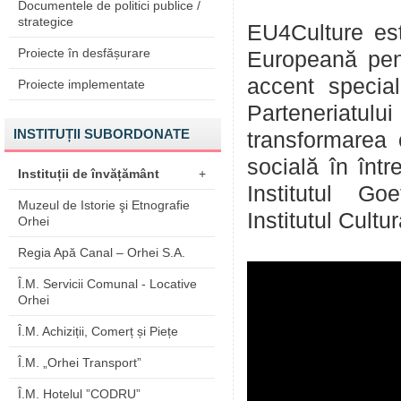
Documentele de politici publice /
strategice
EU4Culture est
Proiecte în desfășurare
Europeană pentr
accent special
Proiecte implementate
Parteneriatulu
INSTITUȚII SUBORDONATE
transformarea c
socială în înt
Instituții de învățământ
+
Institutul Go
Muzeul de Istorie şi Etnografie
Institutul Cult
Orhei
Regia Apă Canal – Orhei S.A.
Î.M. Servicii Comunal - Locative
Orhei
Î.M. Achiziții, Comerț și Piețe
Î.M. „Orhei Transport”
Î.M. Hotelul ”CODRU”