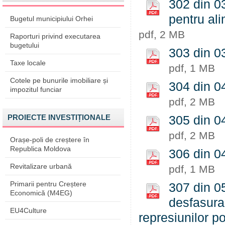
302 din 0
pentru al
Bugetul municipiului Orhei
pdf, 2 MB
Raporturi privind executarea
bugetului
303 din 03
Taxe locale
pdf, 1 MB
Cotele pe bunurile imobiliare și
304 din 04
impozitul funciar
pdf, 2 MB
PROIECTE INVESTIȚIONALE
305 din 04
pdf, 2 MB
Orașe-poli de creștere în
Republica Moldova
306 din 0
Revitalizare urbană
pdf, 1 MB
Primarii pentru Creștere
307 din 05
Economică (M4EG)
desfasura
EU4Culture
represiunilor po