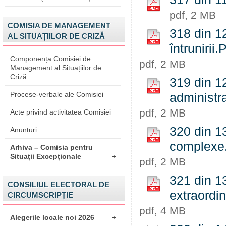
pdf, 2 MB
COMISIA DE MANAGEMENT
318 din 1
AL SITUAȚIILOR DE CRIZĂ
întrunirii
Componența Comisiei de
pdf, 2 MB
Management al Situațiilor de
Criză
319 din 1
Procese-verbale ale Comisiei
administr
pdf, 2 MB
Acte privind activitatea Comisiei
320 din 13
Anunțuri
complexe
Arhiva – Comisia pentru
Situații Excepționale
+
pdf, 2 MB
321 din 1
CONSILIUL ELECTORAL DE
extraordin
CIRCUMSCRIPȚIE
pdf, 4 MB
Alegerile locale noi 2026
+