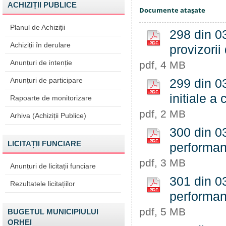
ACHIZIȚII PUBLICE
Documente ataşate
Planul de Achiziții
298 din 03
Achiziții în derulare
provizorii 
Anunțuri de intenție
pdf, 4 MB
Anunțuri de participare
299 din 03
initiale a 
Rapoarte de monitorizare
pdf, 2 MB
Arhiva (Achiziții Publice)
300 din 03
LICITAȚII FUNCIARE
performant
pdf, 3 MB
Anunțuri de licitații funciare
301 din 03
Rezultatele licitațiilor
performan
pdf, 5 MB
BUGETUL MUNICIPIULUI
ORHEI