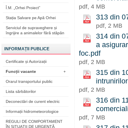
pdf, 4 MB
Î.M. „Orhei Proiect”
313 din 07
Stația Salvare pe Apă Orhei
pdf, 2 MB
Serviciul de supraveghere și
îngrijire a animalelor fără stăpân
314 din 0
a asigurar
INFORMAȚII PUBLICE
foc.pdf
pdf, 2 MB
Certificate și Autorizații
315 din 1
Funcții vacante
+
intrunirilo
Orarul transportului public
pdf, 2 MB
Lista sărbătorilor
316 din 1
Deconectări de curent electric
comerciali
Informații hidrometeorologice
pdf, 7 MB
REGULI DE COMPORTAMENT
317 din 11
ÎN SITUAŢII DE URGENŢĂ