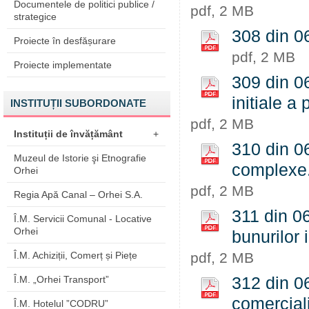
Documentele de politici publice /
pdf, 2 MB
strategice
308 din 06
Proiecte în desfășurare
pdf, 2 MB
Proiecte implementate
309 din 06
initiale a
INSTITUȚII SUBORDONATE
pdf, 2 MB
Instituții de învățământ
+
310 din 06
Muzeul de Istorie şi Etnografie
complexe
Orhei
pdf, 2 MB
Regia Apă Canal – Orhei S.A.
311 din 06
Î.M. Servicii Comunal - Locative
Orhei
bunurilor 
Î.M. Achiziții, Comerț și Piețe
pdf, 2 MB
Î.M. „Orhei Transport”
312 din 0
comerciali
Î.M. Hotelul ”CODRU”