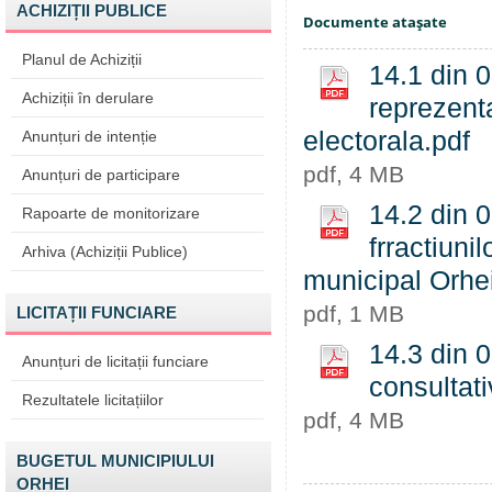
ACHIZIȚII PUBLICE
Documente ataşate
Planul de Achiziții
14.1 din 0
Achiziții în derulare
reprezenta
electorala.pdf
Anunțuri de intenție
pdf, 4 MB
Anunțuri de participare
14.2 din 0
Rapoarte de monitorizare
frractiunil
Arhiva (Achiziții Publice)
municipal Orhe
pdf, 1 MB
LICITAȚII FUNCIARE
14.3 din 0
Anunțuri de licitații funciare
consultati
Rezultatele licitațiilor
pdf, 4 MB
BUGETUL MUNICIPIULUI
ORHEI