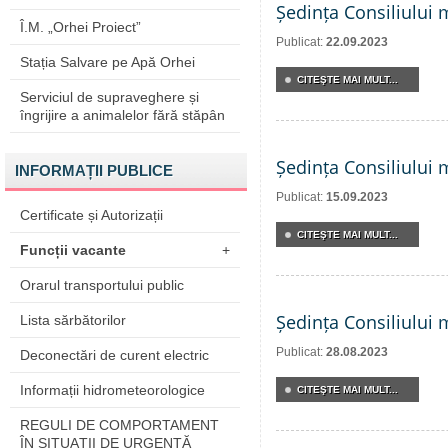
Ședința Consiliului 
Î.M. „Orhei Proiect”
Publicat:
22.09.2023
Stația Salvare pe Apă Orhei
CITEŞTE MAI MULT...
Serviciul de supraveghere și
îngrijire a animalelor fără stăpân
Ședința Consiliului 
INFORMAȚII PUBLICE
Publicat:
15.09.2023
Certificate și Autorizații
CITEŞTE MAI MULT...
Funcții vacante
+
Orarul transportului public
Ședința Consiliului 
Lista sărbătorilor
Publicat:
28.08.2023
Deconectări de curent electric
Informații hidrometeorologice
CITEŞTE MAI MULT...
REGULI DE COMPORTAMENT
ÎN SITUAŢII DE URGENŢĂ