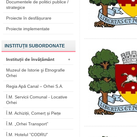
Documentele de politici publice /
strategice
Proiecte în desfășurare
Proiecte implementate
INSTITUȚII SUBORDONATE
Instituții de învățământ
+
Muzeul de Istorie şi Etnografie
Orhei
Regia Apă Canal – Orhei S.A.
Î.M. Servicii Comunal - Locative
Orhei
Î.M. Achiziții, Comerț și Piețe
Î.M. „Orhei Transport”
Î.M. Hotelul ”CODRU”