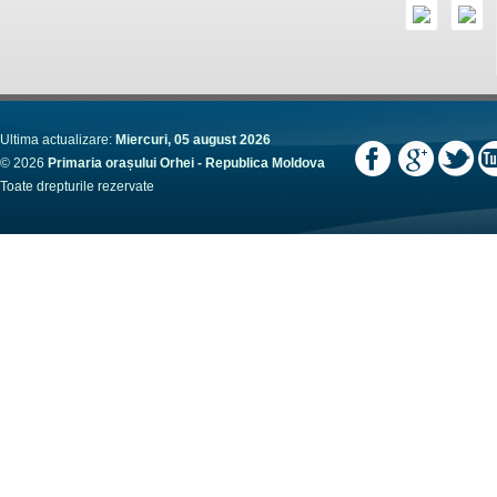
Ultima actualizare:
Miercuri, 05 august 2026
© 2026
Primaria orașului Orhei - Republica Moldova
Toate drepturile rezervate