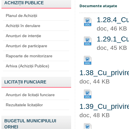
ACHIZIȚII PUBLICE
Documente ataşate
Planul de Achiziții
1.28.4_Cu
Achiziții în derulare
doc, 46 KB
Anunțuri de intenție
1.29.1_Cu
Anunțuri de participare
doc, 45 KB
Rapoarte de monitorizare
Arhiva (Achiziții Publice)
1.38_Cu_privir
doc, 44 KB
LICITAȚII FUNCIARE
Anunțuri de licitații funciare
Rezultatele licitațiilor
1.39_Cu_privir
doc, 48 KB
BUGETUL MUNICIPIULUI
ORHEI