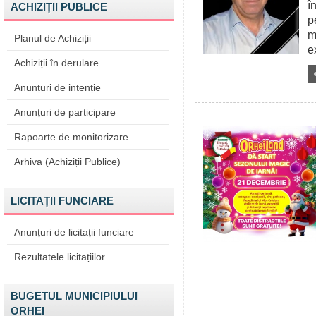
î
ACHIZIȚII PUBLICE
p
m
Planul de Achiziții
e
Achiziții în derulare
Anunțuri de intenție
Anunțuri de participare
Rapoarte de monitorizare
Arhiva (Achiziții Publice)
LICITAȚII FUNCIARE
Anunțuri de licitații funciare
Rezultatele licitațiilor
BUGETUL MUNICIPIULUI
ORHEI