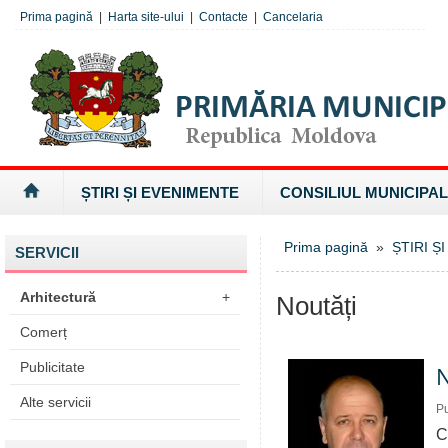
Prima pagină
|
Harta site-ului
|
Contacte
|
Cancelaria
ȘTIRI ȘI EVENIMENTE
CONSILIUL MUNICIPAL
Prima pagină
»
ȘTIRI Ș
SERVICII
Arhitectură
+
Noutăți
Comerț
Publicitate
N
Alte servicii
Pu
C