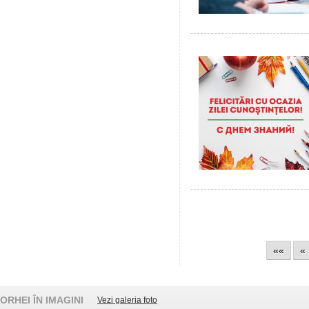
««
«
ORHEI ÎN IMAGINI
Vezi galeria foto