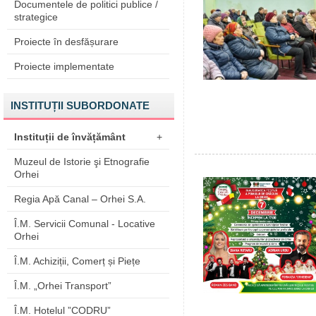
Documentele de politici publice /
strategice
Proiecte în desfășurare
Proiecte implementate
INSTITUȚII SUBORDONATE
Instituții de învățământ
+
Muzeul de Istorie şi Etnografie
Orhei
Regia Apă Canal – Orhei S.A.
Î.M. Servicii Comunal - Locative
Orhei
Î.M. Achiziții, Comerț și Piețe
Î.M. „Orhei Transport”
Î.M. Hotelul ”CODRU”