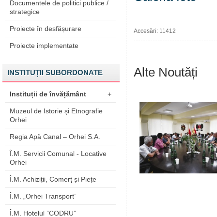
Documentele de politici publice /
strategice
Proiecte în desfășurare
Accesări: 11412
Proiecte implementate
Alte Noutăți
INSTITUȚII SUBORDONATE
Instituții de învățământ
+
Muzeul de Istorie şi Etnografie
Orhei
Regia Apă Canal – Orhei S.A.
Î.M. Servicii Comunal - Locative
Orhei
Î.M. Achiziții, Comerț și Piețe
Î.M. „Orhei Transport”
Î.M. Hotelul ”CODRU”