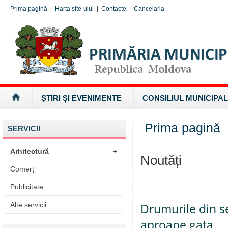
Prima pagină
|
Harta site-ului
|
Contacte
|
Cancelaria
ȘTIRI ȘI EVENIMENTE
CONSILIUL MUNICIPAL
Prima pagină
SERVICII
Arhitectură
+
Noutăți
Comerț
Publicitate
Alte servicii
Drumurile din se
aproape gata.