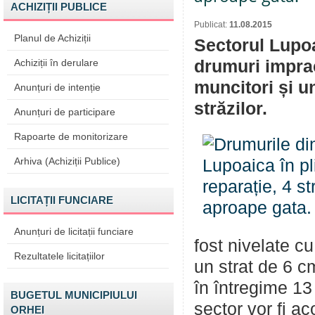
ACHIZIȚII PUBLICE
Publicat:
11.08.2015
Planul de Achiziții
Sectorul Lupo
Achiziții în derulare
drumuri impract
muncitori și un
Anunțuri de intenție
străzilor.
Anunțuri de participare
Rapoarte de monitorizare
Arhiva (Achiziții Publice)
LICITAȚII FUNCIARE
Anunțuri de licitații funciare
fost nivelate cu
Rezultatele licitațiilor
un strat de 6 cm
în întregime 13 
BUGETUL MUNICIPIULUI
sector vor fi ac
ORHEI