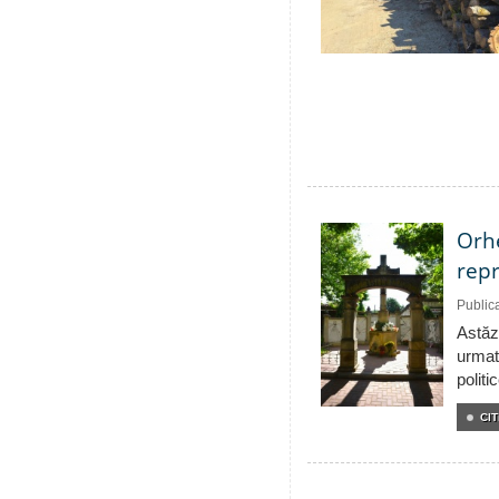
Orhe
repr
Public
Astăzi
urmat
politi
CIT