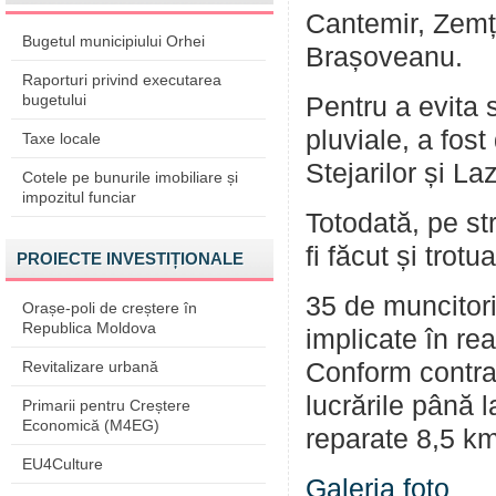
Cantemir, Zemțo
Bugetul municipiului Orhei
Brașoveanu.
Raporturi privind executarea
bugetului
Pentru a evita 
pluviale, a fost
Taxe locale
Stejarilor și L
Cotele pe bunurile imobiliare și
impozitul funciar
Totodată, pe st
fi făcut și tro
PROIECTE INVESTIȚIONALE
35 de muncitori 
Orașe-poli de creștere în
Republica Moldova
implicate în re
Revitalizare urbană
Conform contra
lucrările până l
Primarii pentru Creștere
Economică (M4EG)
reparate 8,5 k
EU4Culture
Galeria foto