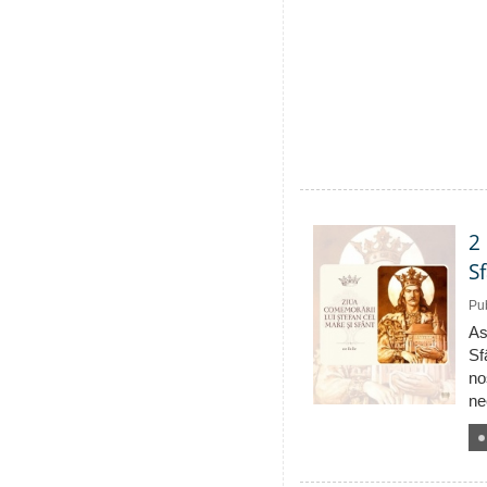
2
S
Pub
As
Sf
no
ne