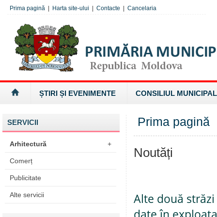
Prima pagină
|
Harta site-ului
|
Contacte
|
Cancelaria
ȘTIRI ȘI EVENIMENTE
CONSILIUL MUNICIPAL
Prima pagină
SERVICII
Arhitectură
+
Noutăți
Comerț
Publicitate
Alte servicii
Alte două străzi
date în exploat