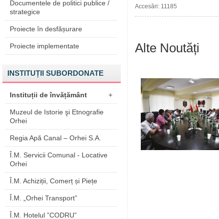
Documentele de politici publice /
Accesări: 11185
strategice
Proiecte în desfășurare
Alte Noutăți
Proiecte implementate
INSTITUȚII SUBORDONATE
Instituții de învățământ
+
Muzeul de Istorie şi Etnografie
Orhei
Regia Apă Canal – Orhei S.A.
Î.M. Servicii Comunal - Locative
Orhei
Î.M. Achiziții, Comerț și Piețe
Î.M. „Orhei Transport”
Î.M. Hotelul ”CODRU”