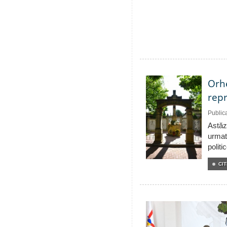
Orhe
repr
Public
Astăzi
urmat
politi
CIT