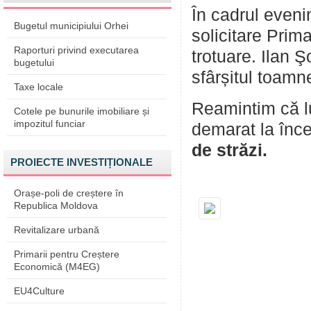
În cadrul evenim
Bugetul municipiului Orhei
solicitare Prim
Raporturi privind executarea
trotuare. Ilan Ş
bugetului
sfârșitul toamne
Taxe locale
Reamintim că lu
Cotele pe bunurile imobiliare și
impozitul funciar
demarat la încep
de străzi.
PROIECTE INVESTIȚIONALE
Orașe-poli de creștere în
Republica Moldova
Revitalizare urbană
Primarii pentru Creștere
Economică (M4EG)
EU4Culture