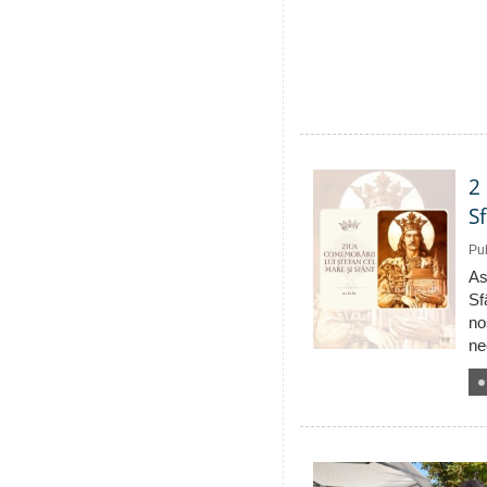
2
S
Pub
As
Sf
no
ne