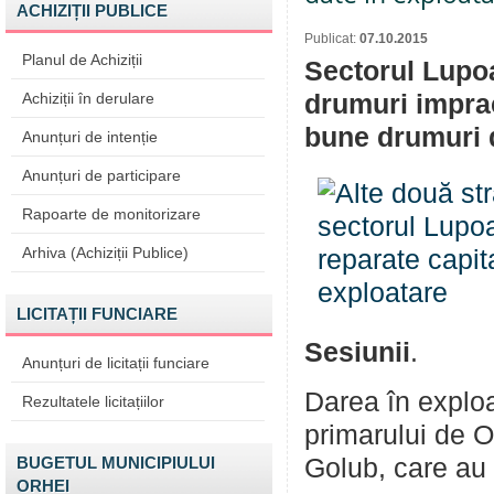
ACHIZIȚII PUBLICE
Publicat:
07.10.2015
Planul de Achiziții
Sectorul Lupoa
Achiziții în derulare
drumuri imprac
bune drumuri d
Anunțuri de intenție
Anunțuri de participare
Rapoarte de monitorizare
Arhiva (Achiziții Publice)
LICITAȚII FUNCIARE
Sesiunii
.
Anunțuri de licitații funciare
Darea în exploa
Rezultatele licitațiilor
primarului de O
BUGETUL MUNICIPIULUI
Golub, care au f
ORHEI