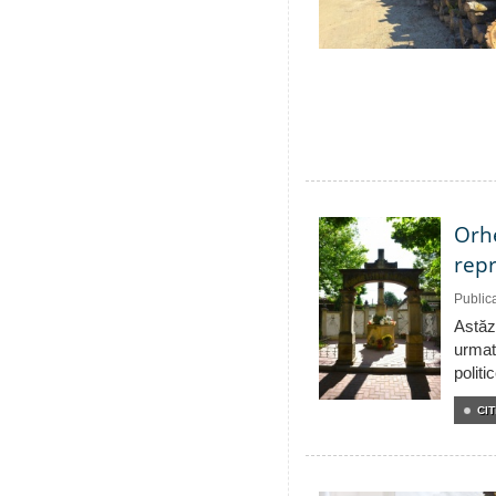
Orhe
repr
Public
Astăzi
urmat
politi
CIT