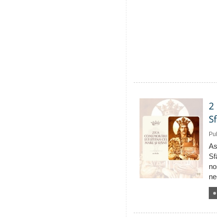
2
S
Pub
As
Sf
no
ne