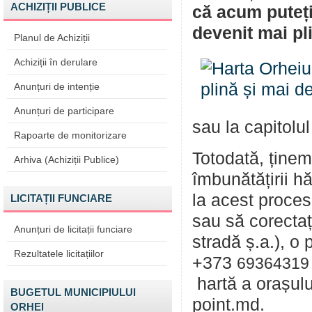
ACHIZIȚII PUBLICE
că acum puteți
devenit mai pli
Planul de Achiziții
Achiziții în derulare
Anunțuri de intenție
Anunțuri de participare
sau la capitolu
Rapoarte de monitorizare
Totodată, ținem
Arhiva (Achiziții Publice)
îmbunătățirii hă
la acest proces.
LICITAȚII FUNCIARE
sau să corectaț
Anunțuri de licitații funciare
stradă ș.a.), o
Rezultatele licitațiilor
+373
69364319
hartă a orașulu
BUGETUL MUNICIPIULUI
point.md.
ORHEI