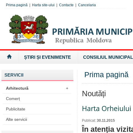
Prima pagină
|
Harta site-ului
|
Contacte
|
Cancelaria
ȘTIRI ȘI EVENIMENTE
CONSILIUL MUNICIPAL
Prima pagină
SERVICII
Arhitectură
+
Noutăți
Comerț
Harta Orheiului 
Publicitate
Alte servicii
Publicat:
30.11.2015
În atenția viz