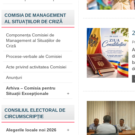
COMISIA DE MANAGEMENT
AL SITUAȚIILOR DE CRIZĂ
2
Componența Comisiei de
Management al Situațiilor de
P
Criză
A
d
Procese-verbale ale Comisiei
b
Acte privind activitatea Comisiei
d
Anunțuri
Arhiva – Comisia pentru
Situații Excepționale
+
CONSILIUL ELECTORAL DE
CIRCUMSCRIPȚIE
Alegerile locale noi 2026
+