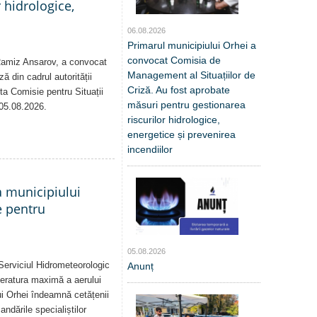
 hidrologice,
06.08.2026
Primarul municipiului Orhei a
convocat Comisia de
 Ramiz Ansarov, a convocat
Management al Situațiilor de
ă din cadrul autorității
Criză. Au fost aprobate
sta Comisie pentru Situații
măsuri pentru gestionarea
 05.08.2026.
riscurilor hidrologice,
energetice și prevenirea
incendiilor
a municipiului
e pentru
05.08.2026
Serviciul Hidrometeorologic
Anunț
eratura maximă a aerului
i Orhei îndeamnă cetățenii
dările specialiștilor