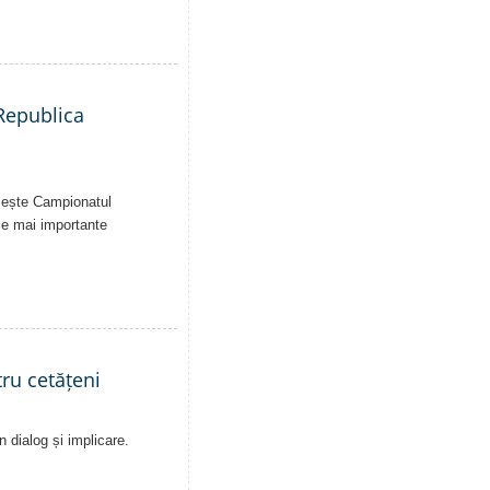
 Republica
uiește Campionatul
le mai importante
ru cetățeni
n dialog și implicare.