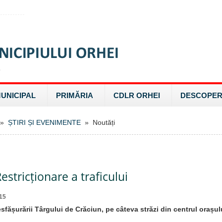
MUNICIPAL
PRIMĂRIA
CDLR ORHEI
DESCOPER
»
ȘTIRI ȘI EVENIMENTE
» Noutăți
estricționare a traficului
15
fășurării Târgului de Crăciun, pe câteva străzi din centrul orașulu