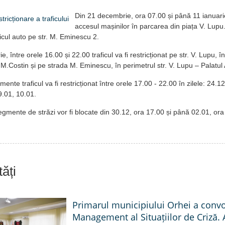
Din 21 decembrie, ora 07.00 și până 11 ianuarie
accesul mașinilor în parcarea din piața V. Lupu.
aficul auto pe str. M. Eminescu 2.
 între orele 16.00 și 22.00 traficul va fi restricționat pe str. V. Lupu, în
 M.Costin și pe strada M. Eminescu, în perimetrul str. V. Lupu – Palatul
ente traficul va fi restricționat între orele 17.00 - 22.00 în zilele:
24.1
9.01, 10.01.
egmente de străzi vor fi blocate d
in 30.
12,
ora 17.00
și până 02.01, or
ăți
Primarul municipiului Orhei a conv
Management al Situațiilor de Criză. 