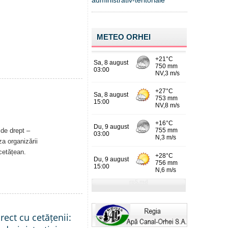
administrativ-teritoriale
METEO ORHEI
 de drept –
a organizării
 cetățean.
rect cu cetățenii: