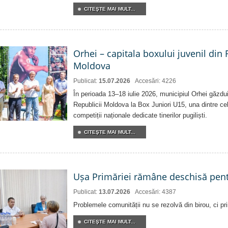
CITEŞTE MAI MULT...
Orhei – capitala boxului juvenil din
Moldova
Publicat:
15.07.2026
Accesări: 4226
În perioada 13–18 iulie 2026, municipiul Orhei găzd
Republicii Moldova la Box Juniori U15, una dintre ce
competiții naționale dedicate tinerilor pugiliști.
CITEŞTE MAI MULT...
Ușa Primăriei rămâne deschisă pent
Publicat:
13.07.2026
Accesări: 4387
Problemele comunității nu se rezolvă din birou, ci pri
CITEŞTE MAI MULT...