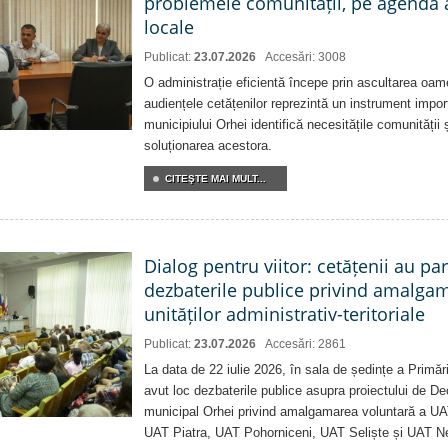
problemele comunității, pe agenda 
locale
Publicat:
23.07.2026
Accesări: 3008
O administrație eficientă începe prin ascultarea oam
audiențele cetățenilor reprezintă un instrument impor
municipiului Orhei identifică necesitățile comunității 
soluționarea acestora.
CITEŞTE MAI MULT...
Dialog pentru viitor: cetățenii au par
dezbaterile publice privind amalga
unităților administrativ-teritoriale
Publicat:
23.07.2026
Accesări: 2861
La data de 22 iulie 2026, în sala de ședințe a Primări
avut loc dezbaterile publice asupra proiectului de Dec
municipal Orhei privind amalgamarea voluntară a U
UAT Piatra, UAT Pohorniceni, UAT Seliște și UAT N