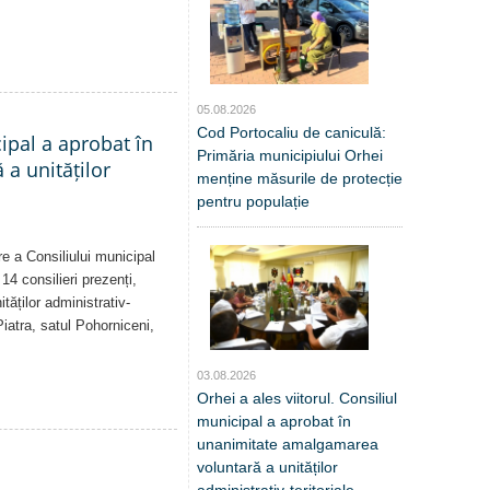
05.08.2026
Cod Portocaliu de caniculă:
cipal a aprobat în
Primăria municipiului Orhei
a unităților
menține măsurile de protecție
pentru populație
re a Consiliului municipal
14 consilieri prezenți,
tăților administrativ-
Piatra, satul Pohorniceni,
03.08.2026
Orhei a ales viitorul. Consiliul
municipal a aprobat în
unanimitate amalgamarea
voluntară a unităților