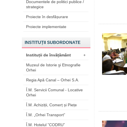
Documentele de politici publice /
strategice
Proiecte în desfășurare
Proiecte implementate
INSTITUȚII SUBORDONATE
Instituții de învățământ
+
Muzeul de Istorie şi Etnografie
Orhei
Regia Apă Canal – Orhei S.A.
Î.M. Servicii Comunal - Locative
Orhei
Î.M. Achiziții, Comerț și Piețe
Î.M. „Orhei Transport”
Î.M. Hotelul ”CODRU”