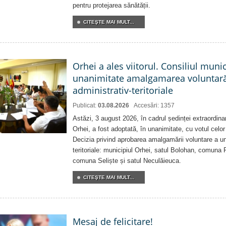
pentru protejarea sănătății.
CITEŞTE MAI MULT...
Orhei a ales viitorul. Consiliul muni
unanimitate amalgamarea voluntară 
administrativ-teritoriale
Publicat:
03.08.2026
Accesări: 1357
Astăzi, 3 august 2026, în cadrul ședinței extraordina
Orhei, a fost adoptată, în unanimitate, cu votul celor 
Decizia privind aprobarea amalgamării voluntare a uni
teritoriale: municipiul Orhei, satul Bolohan, comuna 
comuna Seliște și satul Neculăieuca.
CITEŞTE MAI MULT...
Mesaj de felicitare!