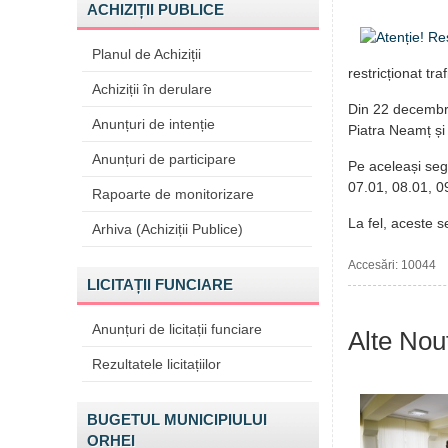
ACHIZIȚII PUBLICE
Planul de Achiziții
restricționat tr
Achiziții în derulare
Din 22 decembrie,
Anunțuri de intenție
Piatra Neamț și
Anunțuri de participare
Pe aceleași segm
07.01, 08.01, 0
Rapoarte de monitorizare
La fel, aceste s
Arhiva (Achiziții Publice)
Accesări: 10044
LICITAȚII FUNCIARE
Anunțuri de licitații funciare
Alte Nout
Rezultatele licitațiilor
BUGETUL MUNICIPIULUI
ORHEI