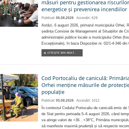
măsuri pentru gestionarea riscurilor
energetice și prevenirea incendiilor
Publicat:
06.08.2026
Accesări: 629
Astăzi, 6 august 2026, primarul municipiului Orhei,
ședința Comisiei de Management al Situațiilor de Criz
administrației publice locale a municipiului Orhei (fo
Excepționale), în baza Dispoziției nr. 02/1-4-346 din
CITEŞTE MAI MULT...
Cod Portocaliu de caniculă: Primări
Orhei menține măsurile de protecți
populație
Publicat:
05.08.2026
Accesări: 1012
În contextul Codului Portocaliu de caniculă emis de 
de Stat pentru perioada 5–6 august 2026, când temp
va atinge valori de +36…+38°C, Primăria municipiulu
să manifeste maximă prudență și să respecte recoman