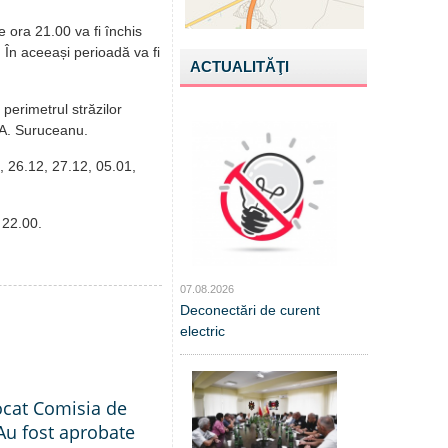
 ora 21.00 va fi închis
 În aceeași perioadă va fi
ACTUALITĂŢI
 perimetrul străzilor
 A. Suruceanu.
2,
26.12, 27.12, 05.01,
a 22.00.
07.08.2026
Deconectări de curent
electric
ocat Comisia de
Au fost aprobate