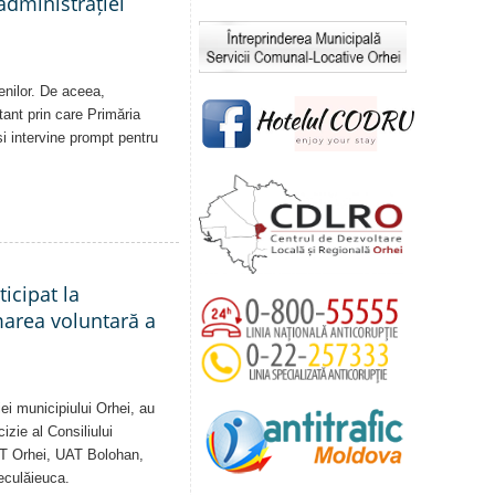
administrației
enilor. De aceea,
tant prin care Primăria
și intervine prompt pentru
ticipat la
marea voluntară a
ei municipiului Orhei, au
izie al Consiliului
AT Orhei, UAT Bolohan,
eculăieuca.