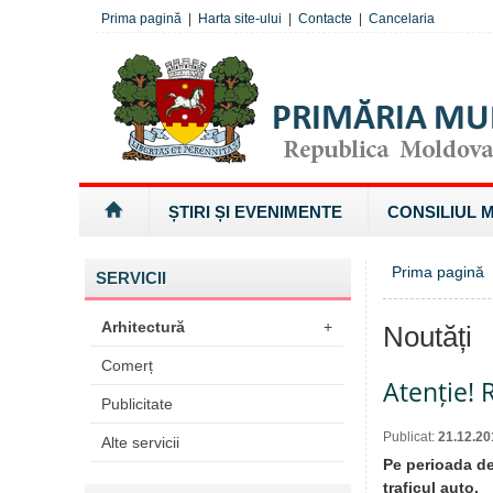
Prima pagină
|
Harta site-ului
|
Contacte
|
Cancelaria
ȘTIRI ȘI EVENIMENTE
CONSILIUL 
Prima pagină
SERVICII
Arhitectură
+
Noutăți
Comerț
Atenție! R
Publicitate
Publicat:
21.12.20
Alte servicii
Pe perioada des
traficul auto.