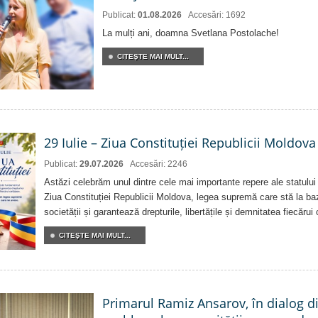
Publicat:
01.08.2026
Accesări: 1692
La mulți ani, doamna Svetlana Postolache!
CITEŞTE MAI MULT...
29 Iulie – Ziua Constituției Republicii Moldova
Publicat:
29.07.2026
Accesări: 2246
Astăzi celebrăm unul dintre cele mai importante repere ale statului
Ziua Constituției Republicii Moldova, legea supremă care stă la baz
societății și garantează drepturile, libertățile și demnitatea fiecărui
CITEŞTE MAI MULT...
Primarul Ramiz Ansarov, în dialog di