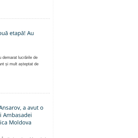
nouă etapă! Au
u demarat lucrările de
ant și mult așteptat de
Ansarov, a avut o
ții Ambasadei
blica Moldova