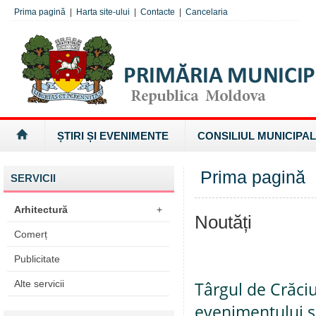
Prima pagină
|
Harta site-ului
|
Contacte
|
Cancelaria
ȘTIRI ȘI EVENIMENTE
CONSILIUL MUNICIPAL
Prima pagină
SERVICII
Arhitectură
+
Noutăți
Comerț
Publicitate
Alte servicii
Târgul de Crăci
evenimentului ș