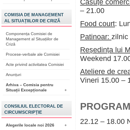
C
ăsuțe comerci
–
21.00
COMISIA DE MANAGEMENT
AL SITUAȚIILOR DE CRIZĂ
Food court
:
Lun
Componența Comisiei de
Patinoar:
zilni
Management al Situațiilor de
Criză
Re
ședința lui 
Procese-verbale ale Comisiei
Weekend
17.0
Acte privind activitatea Comisiei
Ateliere de crea
Anunțuri
Vineri 15.00 – 
Arhiva – Comisia pentru
Situații Excepționale
+
PROGRAM 
CONSILIUL ELECTORAL DE
CIRCUMSCRIPȚIE
22.12
– 18.00 
Alegerile locale noi 2026
+