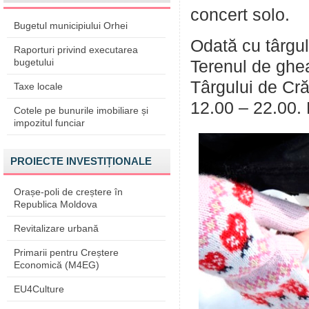
concert solo.
Bugetul municipiului Orhei
Odată cu târgul 
Raporturi privind executarea
bugetului
Terenul de ghea
Târgului de Crăc
Taxe locale
12.00 – 22.00. P
Cotele pe bunurile imobiliare și
impozitul funciar
PROIECTE INVESTIȚIONALE
Orașe-poli de creștere în
Republica Moldova
Revitalizare urbană
Primarii pentru Creștere
Economică (M4EG)
EU4Culture