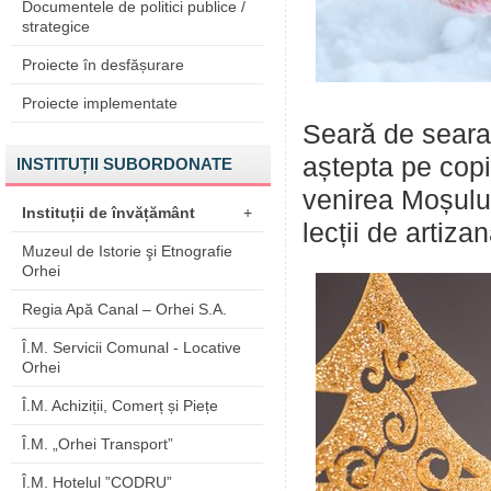
Documentele de politici publice /
strategice
Proiecte în desfășurare
Proiecte implementate
Seară de seara
aștepta pe copii
INSTITUȚII SUBORDONATE
venirea Moșului,
Instituții de învățământ
+
lecții de artizan
Muzeul de Istorie şi Etnografie
Orhei
Regia Apă Canal – Orhei S.A.
Î.M. Servicii Comunal - Locative
Orhei
Î.M. Achiziții, Comerț și Piețe
Î.M. „Orhei Transport”
Î.M. Hotelul ”CODRU”