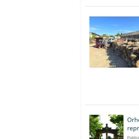
Orhe
repr
Public