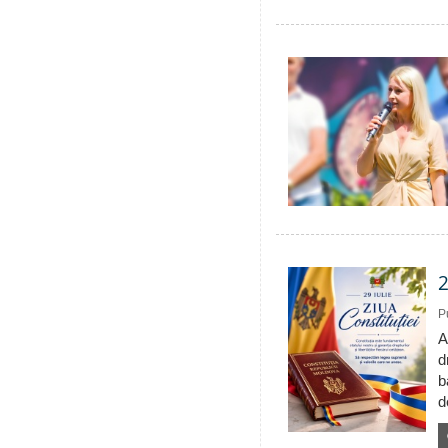
2
P
A
d
b
d