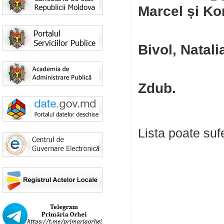
Marcel și Kor
Doinița G
Bivol, Natal
form
Zdub.
Lista poate sufe