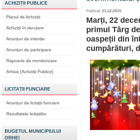
ACHIZIȚII PUBLICE
Publicat:
21.12.2015
Planul de Achiziții
Marți, 22 dece
Achiziții în derulare
primul Târg de
oaspeții din în
Anunțuri de intenție
cumpărături, de
Anunțuri de participare
Rapoarte de monitorizare
Arhiva (Achiziții Publice)
LICITAȚII FUNCIARE
Anunțuri de licitații funciare
Rezultatele licitațiilor
BUGETUL MUNICIPIULUI
ORHEI