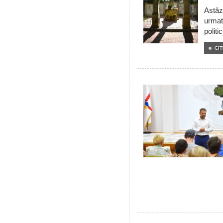
Astăzi
urmat
politi
CIT