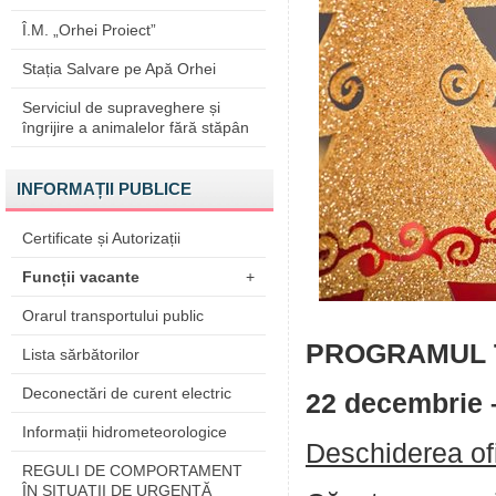
Î.M. „Orhei Proiect”
Stația Salvare pe Apă Orhei
Serviciul de supraveghere și
îngrijire a animalelor fără stăpân
INFORMAȚII PUBLICE
Certificate și Autorizații
Funcții vacante
+
Orarul transportului public
PROGRAMUL 
Lista sărbătorilor
Deconectări de curent electric
22 decembrie –
Informații hidrometeorologice
Deschiderea ofi
REGULI DE COMPORTAMENT
ÎN SITUAŢII DE URGENŢĂ