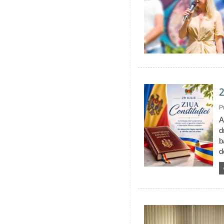
2
P
A
d
b
d