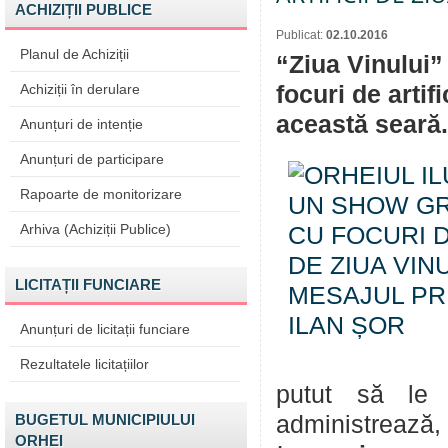
ACHIZIȚII PUBLICE
Publicat:
02.10.2016
Planul de Achiziții
“Ziua Vinului”
Achiziții în derulare
focuri de artifi
această seară.
Anunțuri de intenție
Anunțuri de participare
Rapoarte de monitorizare
Arhiva (Achiziții Publice)
LICITAȚII FUNCIARE
Anunțuri de licitații funciare
Rezultatele licitațiilor
putut să le f
BUGETUL MUNICIPIULUI
administrează, 
ORHEI