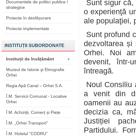
Sunt sigur că,
Documentele de politici publice /
strategice
o experienţă un
Proiecte în desfășurare
ale populaţiei,
Proiecte implementate
Sunt profund co
dezvoltarea și 
INSTITUȚII SUBORDONATE
Orhei. Noi am
Instituții de învățământ
+
devenit, într
întreagă.
Muzeul de Istorie şi Etnografie
Orhei
Noul Consiliu al
Regia Apă Canal – Orhei S.A.
a venit din d
Î.M. Servicii Comunal - Locative
oamenii au auzi
Orhei
decizia ca, m
Î.M. Achiziții, Comerț și Piețe
Justiției pa
Î.M. „Orhei Transport”
Partidului. Fo
Î.M. Hotelul ”CODRU”