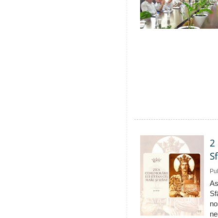
2
S
Pub
As
Sf
no
ne