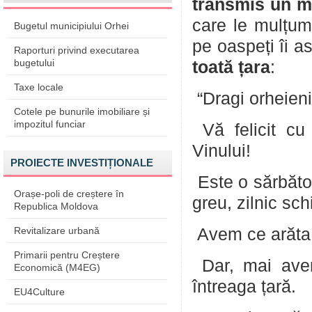
transmis un m
care le mulțume
Bugetul municipiului Orhei
pe oaspeți îi a
Raporturi privind executarea
bugetului
toată țara
:
Taxe locale
“Dragi orheieni
Cotele pe bunurile imobiliare și
impozitul funciar
Vă felicit cu 
Vinului!
PROIECTE INVESTIȚIONALE
Este o sărbătoa
Orașe-poli de creștere în
greu, zilnic sch
Republica Moldova
Revitalizare urbană
Avem ce arăta
Primarii pentru Creștere
Dar, mai avem
Economică (M4EG)
întreaga țară.
EU4Culture