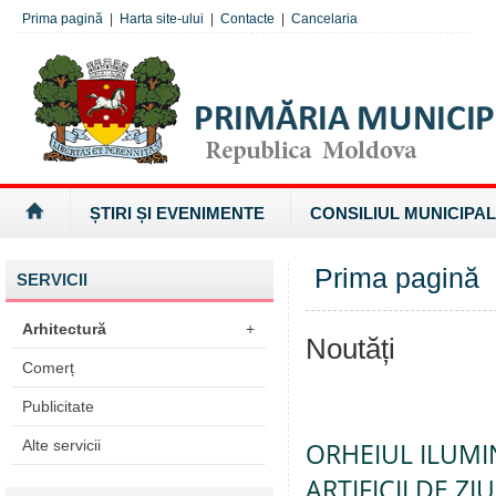
Prima pagină
|
Harta site-ului
|
Contacte
|
Cancelaria
ȘTIRI ȘI EVENIMENTE
CONSILIUL MUNICIPAL
Prima pagină
SERVICII
Arhitectură
+
Noutăți
Comerț
Publicitate
Alte servicii
ORHEIUL ILUMI
ARTIFICII DE Z