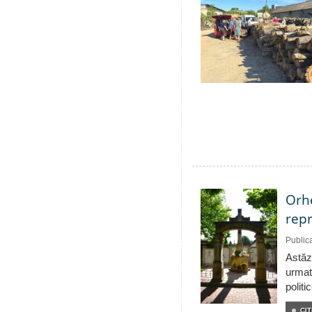
Orhe
repr
Public
Astăzi
urmat
politi
CIT