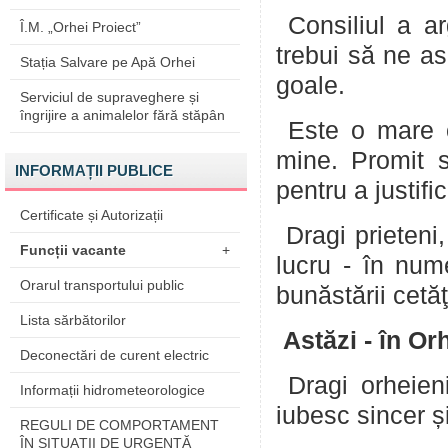
Consiliul a ar
Î.M. „Orhei Proiect”
trebui să ne a
Stația Salvare pe Apă Orhei
goale.
Serviciul de supraveghere și
îngrijire a animalelor fără stăpân
Este o mare on
mine. Promit s
INFORMAȚII PUBLICE
pentru a justif
Certificate și Autorizații
Dragi prieteni
Funcții vacante
+
lucru - în num
Orarul transportului public
bunăstării cetăţ
Lista sărbătorilor
Astăzi - în Orh
Deconectări de curent electric
Dragi orheieni
Informații hidrometeorologice
iubesc sincer și
REGULI DE COMPORTAMENT
ÎN SITUAŢII DE URGENŢĂ