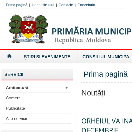
Prima pagină
|
Harta site-ului
|
Contacte
|
Cancelaria
ȘTIRI ȘI EVENIMENTE
CONSILIUL MUNICIPAL
Prima pagină
SERVICII
Arhitectură
+
Noutăți
Comerț
Publicitate
Alte servicii
ORHEIUL VA IN
DECEMBRIE