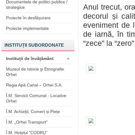
Documentele de politici publice /
Anul trecut, ora
strategice
decorul și cal
Proiecte în desfășurare
eveniment de la
Proiecte implementate
de iarnă, în ti
“zece” la “zero
INSTITUȚII SUBORDONATE
Instituții de învățământ
+
Muzeul de Istorie şi Etnografie
Orhei
Regia Apă Canal – Orhei S.A.
Î.M. Servicii Comunal - Locative
Orhei
Î.M. Achiziții, Comerț și Piețe
Î.M. „Orhei Transport”
Î.M. Hotelul ”CODRU”