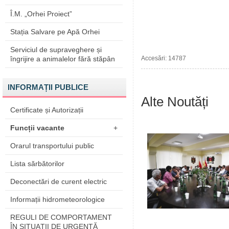
Î.M. „Orhei Proiect”
Stația Salvare pe Apă Orhei
Serviciul de supraveghere și
îngrijire a animalelor fără stăpân
Accesări: 14787
INFORMAȚII PUBLICE
Alte Noutăți
Certificate și Autorizații
Funcții vacante
+
Orarul transportului public
Lista sărbătorilor
Deconectări de curent electric
Informații hidrometeorologice
REGULI DE COMPORTAMENT
ÎN SITUAŢII DE URGENŢĂ