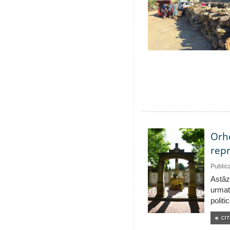
Orhe
repr
Public
Astăzi
urmat
politi
CIT