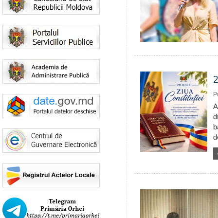
2
P
A
d
b
d