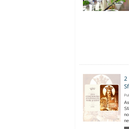
2
S
Pub
As
Sf
no
ne