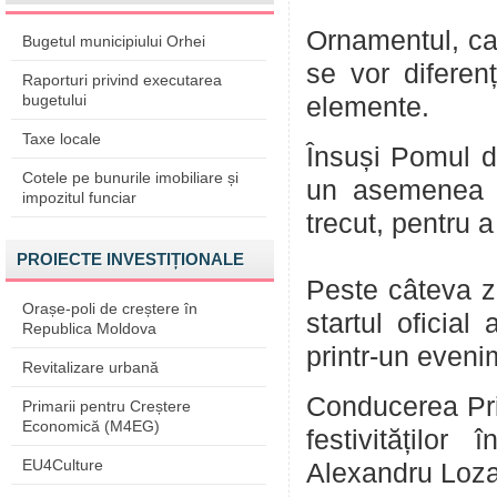
Ornamentul, car
Bugetul municipiului Orhei
se vor diferen
Raporturi privind executarea
bugetului
elemente.
Taxe locale
Însuși Pomul de
Cotele pe bunurile imobiliare și
un asemenea b
impozitul funciar
trecut, pentru a
PROIECTE INVESTIȚIONALE
Peste câteva zi
Orașe-poli de creștere în
startul oficial
Republica Moldova
printr-un eveni
Revitalizare urbană
Conducerea Pri
Primarii pentru Creștere
Economică (M4EG)
festivităților
EU4Culture
Alexandru Loza