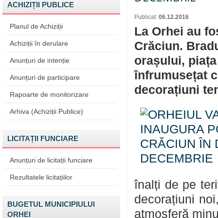
ACHIZIȚII PUBLICE
Publicat:
06.12.2016
Planul de Achiziții
La Orhei au fo
Achiziții în derulare
Crăciun. Bradul
orașului, piața
Anunțuri de intenție
înfrumusețat c
Anunțuri de participare
decorațiuni te
Rapoarte de monitorizare
Arhiva (Achiziții Publice)
LICITAȚII FUNCIARE
Anunțuri de licitații funciare
Rezultatele licitațiilor
înalți de pe ter
decorațiuni noi
BUGETUL MUNICIPIULUI
atmosferă minu
ORHEI