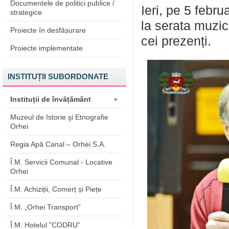
Documentele de politici publice /
Ieri, pe 5 febru
strategice
la serata muzic
Proiecte în desfășurare
cei prezenți.
Proiecte implementate
INSTITUȚII SUBORDONATE
Instituții de învățământ
+
Muzeul de Istorie şi Etnografie
Orhei
Regia Apă Canal – Orhei S.A.
Î.M. Servicii Comunal - Locative
Orhei
Î.M. Achiziții, Comerț și Piețe
Î.M. „Orhei Transport”
Î.M. Hotelul ”CODRU”