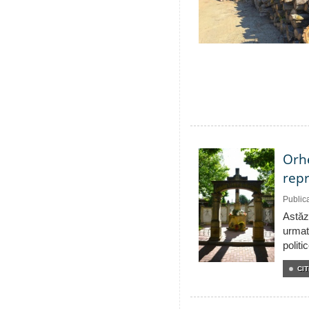
Orhe
repr
Public
Astăzi
urmat
politi
CIT