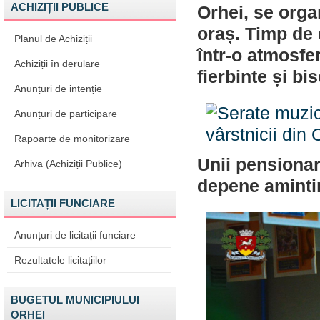
ACHIZIȚII PUBLICE
Orhei, se orga
oraș. Timp de d
Planul de Achiziții
într-o atmosfe
Achiziții în derulare
fierbinte și bis
Anunțuri de intenție
Anunțuri de participare
Rapoarte de monitorizare
Unii pensionar
Arhiva (Achiziții Publice)
depene amintiri
LICITAȚII FUNCIARE
Anunțuri de licitații funciare
Rezultatele licitațiilor
BUGETUL MUNICIPIULUI
ORHEI