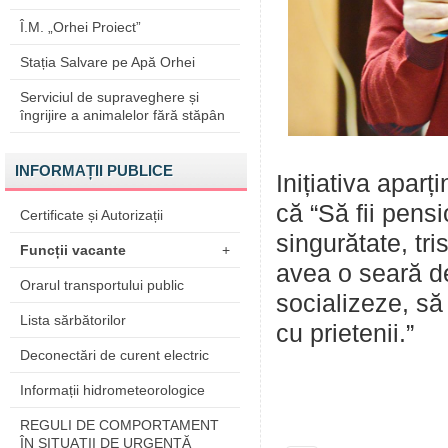
Î.M. „Orhei Proiect”
Stația Salvare pe Apă Orhei
Serviciul de supraveghere și
îngrijire a animalelor fără stăpân
INFORMAȚII PUBLICE
Inițiativa aparț
că “Să fii pens
Certificate și Autorizații
singurătate, tris
Funcții vacante
+
avea o seară de
Orarul transportului public
socializeze, să 
Lista sărbătorilor
cu prietenii.”
Deconectări de curent electric
Informații hidrometeorologice
REGULI DE COMPORTAMENT
ÎN SITUAŢII DE URGENŢĂ