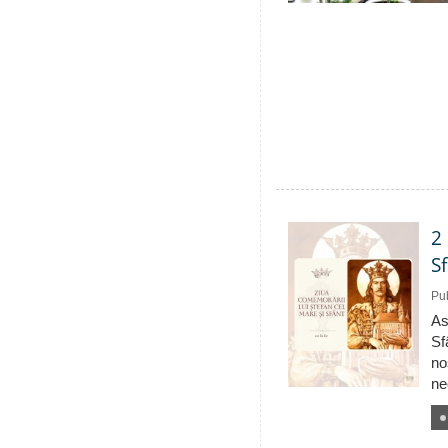
2
S
Pub
As
Sf
no
ne