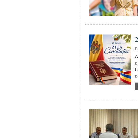
2
P
A
d
b
d